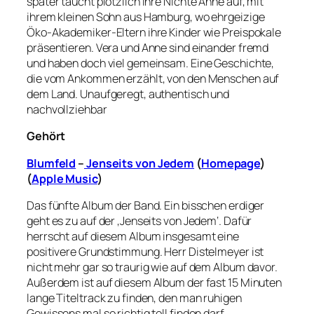
später taucht plötzlich ihre Nichte Anne auf, mit
ihrem kleinen Sohn aus Hamburg, wo ehrgeizige
Öko-Akademiker-Eltern ihre Kinder wie Preispokale
präsentieren. Vera und Anne sind einander fremd
und haben doch viel gemeinsam. Eine Geschichte,
die vom Ankommen erzählt, von den Menschen auf
dem Land. Unaufgeregt, authentisch und
nachvollziehbar
Gehört
Blumfeld
–
Jenseits von Jedem
(
Homepage
)
(
Apple Music
)
Das fünfte Album der Band. Ein bisschen erdiger
geht es zu auf der ‚Jenseits von Jedem‘. Dafür
herrscht auf diesem Album insgesamt eine
positivere Grundstimmung. Herr Distelmeyer ist
nicht mehr gar so traurig wie auf dem Album davor.
Außerdem ist auf diesem Album der fast 15 Minuten
lange Titeltrack zu finden, den man ruhigen
Gewissens mal so richtig toll finden darf.