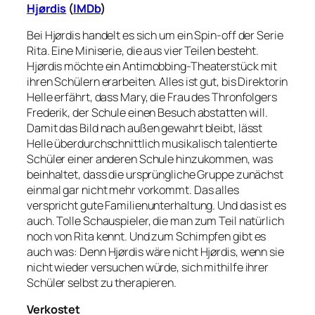
Hjørdis
(
IMDb
)
Bei Hjørdis handelt es sich um ein Spin-off der Serie
Rita. Eine Miniserie, die aus vier Teilen besteht.
Hjørdis möchte ein Antimobbing-Theaterstück mit
ihren Schülern erarbeiten. Alles ist gut, bis Direktorin
Helle erfährt, dass Mary, die Frau des Thronfolgers
Frederik, der Schule einen Besuch abstatten will.
Damit das Bild nach außen gewahrt bleibt, lässt
Helle überdurchschnittlich musikalisch talentierte
Schüler einer anderen Schule hinzukommen, was
beinhaltet, dass die ursprüngliche Gruppe zunächst
einmal gar nicht mehr vorkommt. Das alles
verspricht gute Familienunterhaltung. Und das ist es
auch. Tolle Schauspieler, die man zum Teil natürlich
noch von Rita kennt. Und zum Schimpfen gibt es
auch was: Denn Hjørdis wäre nicht Hjørdis, wenn sie
nicht wieder versuchen würde, sich mithilfe ihrer
Schüler selbst zu therapieren.
Verkostet