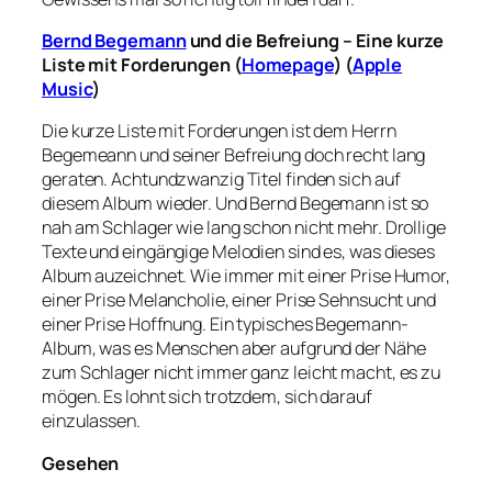
Bernd Begemann
und die Befreiung – Eine kurze
Liste mit Forderungen (
Homepage
) (
Apple
Music
)
Die kurze Liste mit Forderungen ist dem Herrn
Begemeann und seiner Befreiung doch recht lang
geraten. Achtundzwanzig Titel finden sich auf
diesem Album wieder. Und Bernd Begemann ist so
nah am Schlager wie lang schon nicht mehr. Drollige
Texte und eingängige Melodien sind es, was dieses
Album auzeichnet. Wie immer mit einer Prise Humor,
einer Prise Melancholie, einer Prise Sehnsucht und
einer Prise Hoffnung. Ein typisches Begemann-
Album, was es Menschen aber aufgrund der Nähe
zum Schlager nicht immer ganz leicht macht, es zu
mögen. Es lohnt sich trotzdem, sich darauf
einzulassen.
Gesehen