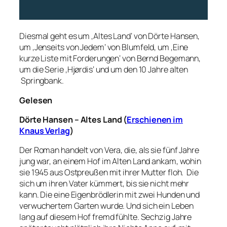
Diesmal geht es um ‚Altes Land‘ von Dörte Hansen,
um ‚Jenseits von Jedem‘ von Blumfeld, um ‚Eine
kurze Liste mit Forderungen‘ von Bernd Begemann,
um die Serie ‚Hjørdis‘ und um den 10 Jahre alten
Springbank.
Gelesen
Dörte Hansen – Altes Land (
Erschienen im
Knaus Verlag
)
Der Roman handelt von Vera, die, als sie fünf Jahre
jung war, an einem Hof im Alten Land ankam, wohin
sie 1945 aus Ostpreußen mit ihrer Mutter floh. Die
sich um ihren Vater kümmert, bis sie nicht mehr
kann. Die eine Eigenbrödlerin mit zwei Hunden und
verwuchertem Garten wurde. Und sich ein Leben
lang auf diesem Hof fremd fühlte. Sechzig Jahre