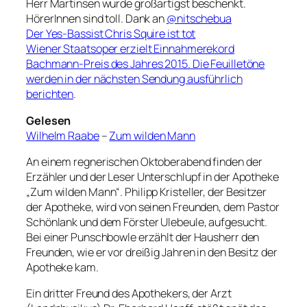
Herr Martinsen wurde großartigst beschenkt.
HörerInnen sind toll. Dank an
@nitschebua
Der Yes-Bassist Chris Squire ist tot
Wiener Staatsoper erzielt Einnahmerekord
Bachmann-Preis des Jahres 2015. Die Feuilletöne
werden in der nächsten Sendung ausführlich
berichten
.
Gelesen
Wilhelm Raabe
–
Zum wilden Mann
An einem regnerischen Oktoberabend finden der
Erzähler und der Leser Unterschlupf in der Apotheke
„Zum wilden Mann“. Philipp Kristeller, der Besitzer
der Apotheke, wird von seinen Freunden, dem Pastor
Schönlank und dem Förster Ulebeule, aufgesucht.
Bei einer Punschbowle erzählt der Hausherr den
Freunden, wie er vor dreißig Jahren in den Besitz der
Apotheke kam.
Ein dritter Freund des Apothekers, der Arzt