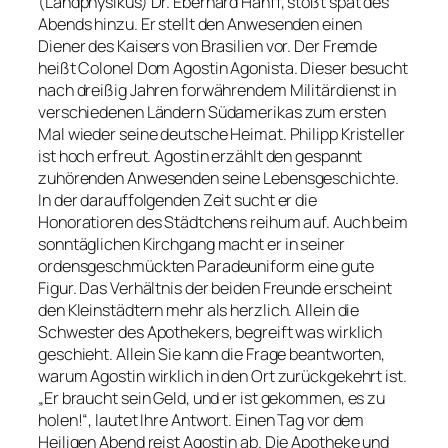
(Landphysikus) Dr. Eberhard Hanff, stößt spät des
Abends hinzu. Er stellt den Anwesenden einen
Diener des Kaisers von Brasilien vor. Der Fremde
heißt Colonel Dom Agostin Agonista. Dieser besucht
nach dreißig Jahren forwährendem Militärdienst in
verschiedenen Ländern Südamerikas zum ersten
Mal wieder seine deutsche Heimat. Philipp Kristeller
ist hoch erfreut. Agostin erzählt den gespannt
zuhörenden Anwesenden seine Lebensgeschichte.
In der darauffolgenden Zeit sucht er die
Honoratioren des Städtchens reihum auf. Auch beim
sonntäglichen Kirchgang macht er in seiner
ordensgeschmückten Paradeuniform eine gute
Figur. Das Verhältnis der beiden Freunde erscheint
den Kleinstädtern mehr als herzlich. Allein die
Schwester des Apothekers, begreift was wirklich
geschieht. Allein Sie kann die Frage beantworten,
warum Agostin wirklich in den Ort zurückgekehrt ist.
„Er braucht sein Geld, und er ist gekommen, es zu
holen!“, lautet Ihre Antwort. Einen Tag vor dem
Heiligen Abend reist Agostin ab. Die Apotheke und