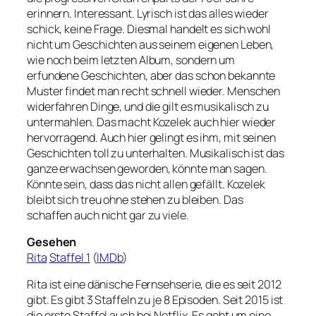
erinnern. Interessant. Lyrisch ist das alles wieder
schick, keine Frage. Diesmal handelt es sich wohl
nicht um Geschichten aus seinem eigenen Leben,
wie noch beim letzten Album, sondern um
erfundene Geschichten, aber das schon bekannte
Muster findet man recht schnell wieder. Menschen
widerfahren Dinge, und die gilt es musikalisch zu
untermahlen. Das macht Kozelek auch hier wieder
hervorragend. Auch hier gelingt es ihm, mit seinen
Geschichten toll zu unterhalten. Musikalisch ist das
ganze erwachsen geworden, könnte man sagen.
Könnte sein, dass das nicht allen gefällt. Kozelek
bleibt sich treu ohne stehen zu bleiben. Das
schaffen auch nicht gar zu viele.
Gesehen
Rita
Staffel 1
(
IMDb
)
Rita ist eine dänische Fernsehserie, die es seit 2012
gibt. Es gibt 3 Staffeln zu je 8 Episoden. Seit 2015 ist
die erste Staffel auch bei Netflix. Es geht um eine