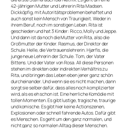
42-jährigen Mutter und Lehrerin Rita Madsen.
Dickköpfig, mit Autoritätsproblemen behaftet und
auch sonst kein Mensch von Traurigkeit. Weder in
ihrem Beruf, noch im sonstigen Leben. Rita ist
geschieden und hat 3 Kinder: Ricco, Molly und Jeppe.
Und dann ist da noch die Mutter von Rita, also die
Großmutter der Kinder. Rasmus, der Direktor der
Schule. Helle, die Vertrauenslehrerin. Hjørfis, die
junge neue Lehrerin der Schule. Tom, der Vater
Bittens. Und der Vater von Rosa. All diese Personen
stehen im direkten oder indirekten Verhältnis zu
Rita, und bringen das Leben eben jener ganz schön
durcheinander. Und wenn sie es nicht machen, dann
sorgt sie selber dafür, dass alles noch komplizierter
wird, als es eh schon ist. Eine herrliche Komödie mit
tollen Momenten. Es gibt lustige, tragische, traurige
und komische. Es gibt hier keine Actionszenen,
Explosionen oder schnell fahrende Autos. Dafür gibt
es Menschen. Es geht um den ganz normalen, und
nicht ganz so normalen Alltag dieser Menschen.