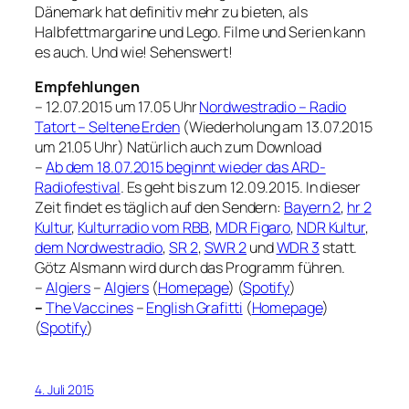
Dänemark hat definitiv mehr zu bieten, als
Halbfettmargarine und Lego. Filme und Serien kann
es auch. Und wie! Sehenswert!
Empfehlungen
– 12.07.2015 um 17.05 Uhr
Nordwestradio – Radio
Tatort – Seltene Erden
(Wiederholung am 13.07.2015
um 21.05 Uhr) Natürlich auch zum Download
–
Ab dem 18.07.2015 beginnt wieder das ARD-
Radiofestival
. Es geht bis zum 12.09.2015. In dieser
Zeit findet es täglich auf den Sendern:
Bayern 2
,
hr 2
Kultur
,
Kulturradio vom RBB
,
MDR Figaro
,
NDR Kultur
,
dem Nordwestradio
,
SR 2
,
SWR 2
und
WDR 3
statt.
Götz Alsmann wird durch das Programm führen.
–
Algiers
–
Algiers
(
Homepage
) (
Spotify
)
–
The Vaccines
–
English Grafitti
(
Homepage
)
(
Spotify
)
4. Juli 2015