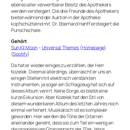
ebenso aller verwertbarer Besitz des Apothekers
werden versteigert. Die drei Freunde des Apothekers
bieten während der Auktion in der Apotheke
kopfschüttelnd mit. Dr. Eberhard Hanff ersteigert die
Punschschale.
Gehört
Sun Kil Moon
–
Universal Themes
(
Homepage
)
(
Spotify
)
Da hat er wieder einiges zu erzählen, der Herr
Kozelek. Diesmal allerdings, überrascht er uns an
einigen Stellen mit elektrisch verstärkten
Instrumenten, ja sogar ein Schlagzeug hat sich auf
dieses Album verirrt. Keine Sorge, es bleibt eine
kurze Exkursion. Aber Kozelek hat den Stil von
diesem wunderbaren Album des letzten Jahres noch
einmal verfeinert. Musikalisch ist es komplexer
geworden. Hier werden die Töne der Gitarren
aneinander gereiht, dass sie zum Teil ein wenig an
die progressiven Gitarrenparts der 70er Jahre