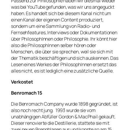
Passend zur Pihilosophie haben wir diesmal wieder
was bei YouTube gefunden, was wir uns angeguckt
haben. Es handelt sich bei diesem Kanal nicht um
einen Kanal der eigenen Content prroduziert,
sondern um eine Sammlung von Radio- und
Fernsehfeatures, Interviews oder Dokumentationen
über PhilosophInnen oder Philosophie. Ihr könnt hier
also die PhilosophInnen selber hören oder
Menschen, die über sie sprechen, weil sie sich mit
der Thematik beschäftigen und sich auskennen. Das
Lesen eines Werkes der PhilosophInnen ersetzt das
alles nicht, es ist lediglich eine zusätzliche Quelle.
Verkostet
Benromach 15
Die Benromach Company wurde 1898 gegründet, ist
also noch recht jung. 1993 wurde sie vom
unabhängigen Abfüller Gordon & MacPhail gekauft.
Dieser renovierte die Destillerie, stattete sie mit
zwei neuen Brennblasen aus und konnte so am 15.