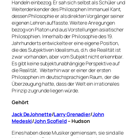
Handeln einbezog. Er sah sich selbst als Schüler und
Weiterdenkender des Philosophen Immanuel Kant,
dessen Philosophie er als direkten Vorgänger seiner
eigenen Lehren auffasste. Weitere Anregungen
bezog von Platon und aus Vorstellungen asiatischer
Philosophien. Innerhalb der Philosophie des 19.
Jahrhunderts entwickelte er eine eigene Position,
die des Subjektiven Idealismus, d.h. die Realität ist
zwar vorhanden, aber vom Subjekt nicht erkennbar.
Es gibt keine subjektunabhängige Perspektive auf
die Realität. Weiterhin war er einer der ersten
Philosophen im deutschsprachigen Raum, der die
Überzeugung hatte, dass der Welt ein irrationales
Prinzip zugrunde liegen würde.
Gehört
Jack DeJohnette
/
Larry Grenadier
/
John
Medeski
/
John Scofield
– Hudson
Eines haben diese Musiker gemiensam, sie sind alle