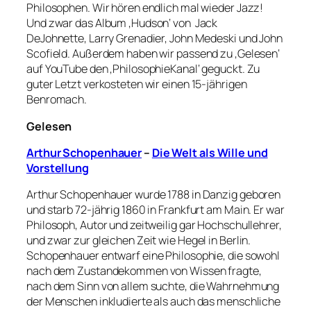
Philosophen. Wir hören endlich mal wieder Jazz!
Und zwar das Album ‚Hudson‘ von Jack
DeJohnette, Larry Grenadier, John Medeski und John
Scofield. Außerdem haben wir passend zu ‚Gelesen‘
auf YouTube den ‚PhilosophieKanal‘ geguckt. Zu
guter Letzt verkosteten wir einen 15-jährigen
Benromach.
Gelesen
Arthur Schopenhauer
–
Die Welt als Wille und
Vorstellung
Arthur Schopenhauer wurde 1788 in Danzig geboren
und starb 72-jährig 1860 in Frankfurt am Main. Er war
Philosoph, Autor und zeitweilig gar Hochschullehrer,
und zwar zur gleichen Zeit wie Hegel in Berlin.
Schopenhauer entwarf eine Philosophie, die sowohl
nach dem Zustandekommen von Wissen fragte,
nach dem Sinn von allem suchte, die Wahrnehmung
der Menschen inkludierte als auch das menschliche