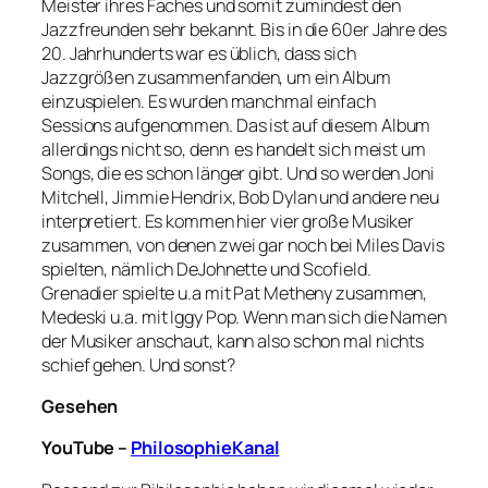
Meister ihres Faches und somit zumindest den
Jazzfreunden sehr bekannt. Bis in die 60er Jahre des
20. Jahrhunderts war es üblich, dass sich
Jazzgrößen zusammenfanden, um ein Album
einzuspielen. Es wurden manchmal einfach
Sessions aufgenommen. Das ist auf diesem Album
allerdings nicht so, denn es handelt sich meist um
Songs, die es schon länger gibt. Und so werden Joni
Mitchell, Jimmie Hendrix, Bob Dylan und andere neu
interpretiert. Es kommen hier vier große Musiker
zusammen, von denen zwei gar noch bei Miles Davis
spielten, nämlich DeJohnette und Scofield.
Grenadier spielte u.a mit Pat Metheny zusammen,
Medeski u.a. mit Iggy Pop. Wenn man sich die Namen
der Musiker anschaut, kann also schon mal nichts
schief gehen. Und sonst?
Gesehen
YouTube –
PhilosophieKanal