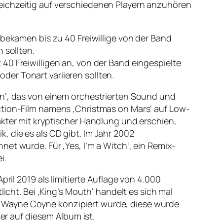
eichzeitig auf verschiedenen Playern anzuhören
 bekamen bis zu 40 Freiwillige von der Band
 sollten.
40 Freiwilligen an, von der Band eingespielte
er Tonart variieren sollten.
in‘, das von einem orchestrierten Sound und
ction-Film namens ‚Christmas on Mars‘ auf Low-
akter mit kryptischer Handlung und erschien,
 die es als CD gibt. Im Jahr 2002
et wurde. Für ‚Yes, I’m a Witch‘, ein Remix-
i.
ril 2019 als limitierte Auflage von 4.000
icht. Bei ‚King’s Mouth‘ handelt es sich mal
r Wayne Coyne konzipiert wurde, diese wurde
ler auf diesem Album ist.