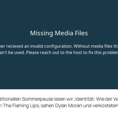
ditionellen Sommerpause lasen wir ‚Identität: Wie der 
on The Flaming Lips, sahen Dylan Moran und verkostete