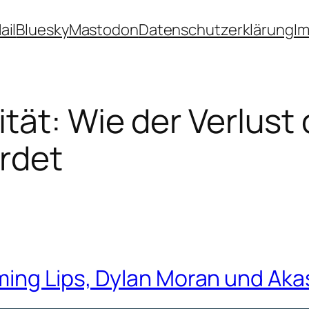
ail
Bluesky
Mastodon
Datenschutzerklärung
I
ität: Wie der Verlus
rdet
ming Lips, Dylan Moran und Ak