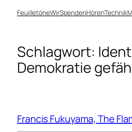
Zum
Feuilletöne
Wir
Spenden
Hören
Technik
M
Inhalt
springen
Schlagwort:
Ident
Demokratie gefäh
Francis Fukuyama, The Fla