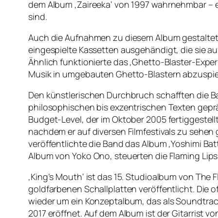
dem Album ‚Zaireeka‘ von 1997 wahrnehmbar – ei
sind.
Auch die Aufnahmen zu diesem Album gestalteten 
eingespielte Kassetten ausgehändigt, die sie auf
Ähnlich funktionierte das ‚Ghetto-Blaster-Exper
Musik in umgebauten Ghetto-Blastern abzuspiele
Den künstlerischen Durchbruch schafften die Ba
philosophischen bis exzentrischen Texten geprä
Budget-Level, der im Oktober 2005 fertiggestell
nachdem er auf diversen Filmfestivals zu sehen 
veröffentlichte die Band das Album ‚Yoshimi Bat
Album von Yoko Ono, steuerten die Flaming Lips
‚King’s Mouth‘ ist das 15. Studioalbum von The F
goldfarbenen Schallplatten veröffentlicht. Die o
wieder um ein Konzeptalbum, das als Soundtrac
2017 eröffnet. Auf dem Album ist der Gitarrist v