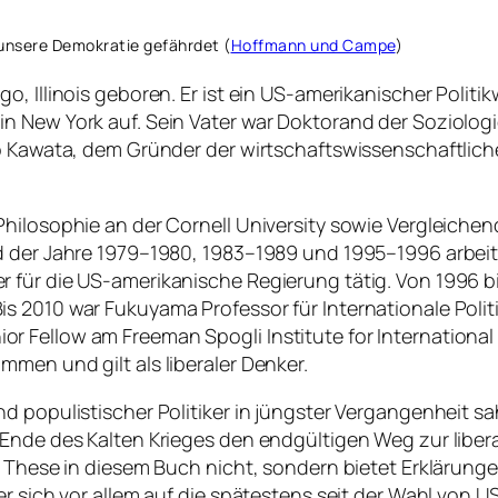
 unsere Demokratie gefährdet (
Hoffmann und Campe
)
o, Illinois geboren. Er ist ein US-amerikanischer Polit
 New York auf. Sein Vater war Doktorand der Soziologie
ro Kawata, dem Gründer der wirtschaftswissenschaftlich
ilosophie an der Cornell University sowie Vergleichende
nd der Jahre 1979–1980, 1983–1989 und 1995–1996 arbei
 für die US-amerikanische Regierung tätig. Von 1996 bi
s 2010 war Fukuyama Professor für Internationale Pol
Senior Fellow am Freeman Spogli Institute for Internation
men und gilt als liberaler Denker.
d populistischer Politiker in jüngster Vergangenheit s
 Ende des Kalten Krieges den endgültigen Weg zur liber
e These in diesem Buch nicht, sondern bietet Erklärunge
er sich vor allem auf die spätestens seit der Wahl von 