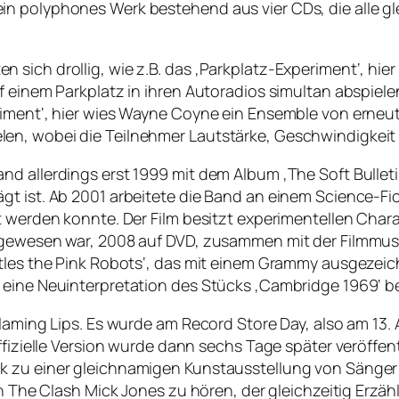
n polyphones Werk bestehend aus vier CDs, die alle gl
sich drollig, wie z.B. das ‚Parkplatz-Experiment‘, hier
 einem Parkplatz in ihren Autoradios simultan abspielen
iment‘, hier wies Wayne Coyne ein Ensemble von erneut 
n, wobei die Teilnehmer Lautstärke, Geschwindigkeit od
nd allerdings erst 1999 mit dem Album ‚The Soft Bullet
gt ist. Ab 2001 arbeitete die Band an einem Science-Fi
t werden konnte. Der Film besitzt experimentellen Char
gewesen war, 2008 auf DVD, zusammen mit der Filmmusik,
tles the Pink Robots‘, das mit einem Grammy ausgezeichn
 eine Neuinterpretation des Stücks ‚Cambridge 1969‘ be
laming Lips. Es wurde am Record Store Day, also am 13. Ap
ffizielle Version wurde dann sechs Tage später veröffentl
k zu einer gleichnamigen Kunstausstellung von Sänge
on The Clash Mick Jones zu hören, der gleichzeitig Erzäh