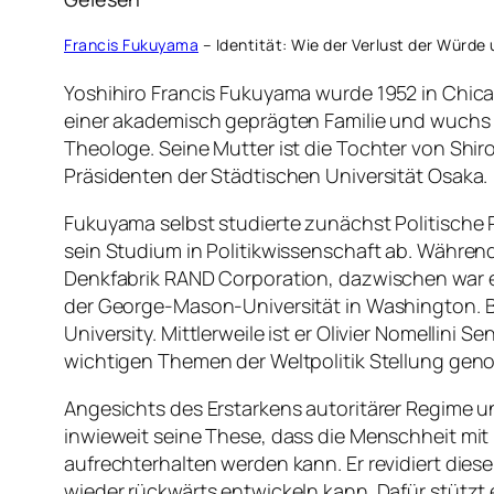
Francis Fukuyama
– Identität: Wie der Verlust der Würde
Yoshihiro Francis Fukuyama wurde 1952 in Chicag
einer akademisch geprägten Familie und wuchs in
Theologe. Seine Mutter ist die Tochter von Shi
Präsidenten der Städtischen Universität Osaka.
Fukuyama selbst studierte zunächst Politische Ph
sein Studium in Politikwissenschaft ab. Währe
Denkfabrik RAND Corporation, dazwischen war er
der George-Mason-Universität in Washington. Bi
University. Mittlerweile ist er Olivier Nomellini 
wichtigen Themen der Weltpolitik Stellung genom
Angesichts des Erstarkens autoritärer Regime un
inwieweit seine These, dass die Menschheit mit
aufrechterhalten werden kann. Er revidiert dies
wieder rückwärts entwickeln kann. Dafür stützt 