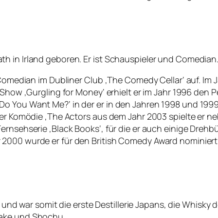
h in Irland geboren. Er ist Schauspieler und Comedian
 Comedian im Dubliner Club ‚The Comedy Cellar‘ auf. Im J
 Show ‚Gurgling for Money‘ erhielt er im Jahr 1996 den P
 You Want Me?‘ in der er in den Jahren 1998 und 1999 m
der Komödie ‚The Actors aus dem Jahr 2003 spielte er ne
rnsehserie ‚Black Books‘, für die er auch einige Drehbü
2000 wurde er für den British Comedy Award nominiert,
919 und war somit die erste Destillerie Japans, die Whisk
Sake und Shochu.