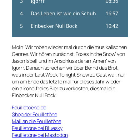
Moin! Wir toben wieder mal durch die musikalischen
Genres. Wir hören zunächst ‚Foxes in the Snow‘ von
Jason Isbell und im Anschluss daran ‚Amen‘ von
Igorrr. Danach sprechen wir über Bernd das Brot,
was in der Last Week Tonight Show zu Gast war, nur
um am Ende das letzte mal für dieses Jahr wieder
ein alkoholfreies Bier zu verkosten, diesmal ein
Einbecker Null Bock.
Feuilletoene.de
Shop der Feuilletöne
Mail an die Feuilletöne
Feuilletöne bei Bluesky
Feuilletöne bei Mastodon