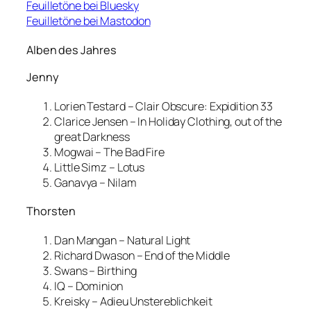
Feuilletöne bei Bluesky
Feuilletöne bei Mastodon
Alben des Jahres
Jenny
Lorien Testard – Clair Obscure: Expidition 33
Clarice Jensen – In Holiday Clothing, out of the
great Darkness
Mogwai – The Bad Fire
Little Simz – Lotus
Ganavya – Nilam
Thorsten
Dan Mangan – Natural Light
Richard Dwason – End of the Middle
Swans – Birthing
IQ – Dominion
Kreisky – Adieu Unstereblichkeit