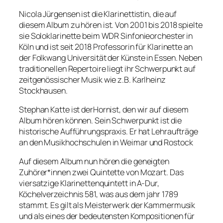
Nicola Jürgensen ist die Klarinettistin, die auf
diesem Album zu hören ist. Von 2001 bis 2018 spielte
sie Soloklarinette beim WDR Sinfonieorchester in
Köln und ist seit 2018 Professorin für Klarinette an
der Folkwang Universität der Künste in Essen. Neben
traditionellen Repertoire liegt ihr Schwerpunkt auf
zeitgenössischer Musik wie z.B. Karlheinz
Stockhausen.
Stephan Katte ist derHornist, den wir auf diesem
Album hören können. Sein Schwerpunkt ist die
historische Aufführungspraxis. Er hat Lehraufträge
an den Musikhochschulen in Weimar und Rostock
Auf diesem Album nun hören die geneigten
Zuhörer*innen zwei Quintette von Mozart. Das
viersatzige Klarinettenquintett in A-Dur,
Köchelverzeichnis 581, was aus dem jahr 1789
stammt. Es gilt als Meisterwerk der Kammermusik
und als eines der bedeutensten Kompositionen für