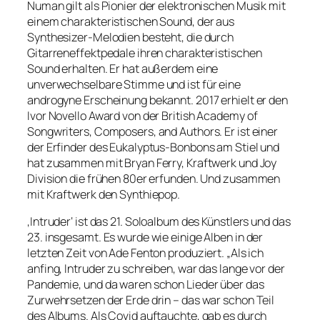
Numan gilt als Pionier der elektronischen Musik mit
einem charakteristischen Sound, der aus
Synthesizer-Melodien besteht, die durch
Gitarreneffektpedale ihren charakteristischen
Sound erhalten. Er hat außerdem eine
unverwechselbare Stimme und ist für eine
androgyne Erscheinung bekannt. 2017 erhielt er den
Ivor Novello Award von der British Academy of
Songwriters, Composers, and Authors. Er ist einer
der Erfinder des Eukalyptus-Bonbons am Stiel und
hat zusammen mit Bryan Ferry, Kraftwerk und Joy
Division die frühen 80er erfunden. Und zusammen
mit Kraftwerk den Synthiepop.
‚Intruder‘ ist das 21. Soloalbum des Künstlers und das
23. insgesamt. Es wurde wie einige Alben in der
letzten Zeit von Ade Fenton produziert. „Als ich
anfing, Intruder zu schreiben, war das lange vor der
Pandemie, und da waren schon Lieder über das
Zurwehrsetzen der Erde drin – das war schon Teil
des Albums. Als Covid auftauchte, gab es durch