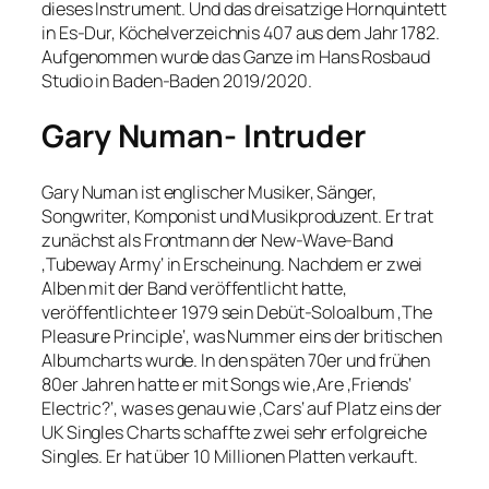
dieses Instrument. Und das dreisatzige Hornquintett
in Es-Dur, Köchelverzeichnis 407 aus dem Jahr 1782.
Aufgenommen wurde das Ganze im Hans Rosbaud
Studio in Baden-Baden 2019/2020.
Gary Numan- Intruder
Gary Numan ist englischer Musiker, Sänger,
Songwriter, Komponist und Musikproduzent. Er trat
zunächst als Frontmann der New-Wave-Band
‚Tubeway Army‘ in Erscheinung. Nachdem er zwei
Alben mit der Band veröffentlicht hatte,
veröffentlichte er 1979 sein Debüt-Soloalbum ‚The
Pleasure Principle‘, was Nummer eins der britischen
Albumcharts wurde. In den späten 70er und frühen
80er Jahren hatte er mit Songs wie ‚Are ‚Friends‘
Electric?‘, was es genau wie ‚Cars‘ auf Platz eins der
UK Singles Charts schaffte zwei sehr erfolgreiche
Singles. Er hat über 10 Millionen Platten verkauft.