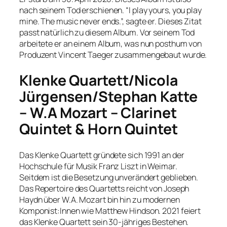
nach seinem Tod erschienen. “I play yours, you play
mine. The music never ends.”, sagte er. Dieses Zitat
passt natürlich zu diesem Album. Vor seinem Tod
arbeitete er an einem Album, was nun posthum von
Produzent Vincent Taeger zusammengebaut wurde.
Klenke Quartett/Nicola
Jürgensen/Stephan Katte
– W.A Mozart – Clarinet
Quintet & Horn Quintet
Das Klenke Quartett gründete sich 1991 an der
Hochschule für Musik Franz Liszt in Weimar.
Seitdem ist die Besetzung unverändert geblieben.
Das Repertoire des Quartetts reicht von Joseph
Haydn über W.A. Mozart bin hin zu modernen
Komponist:Innen wie Matthew Hindson. 2021 feiert
das Klenke Quartett sein 30-jähriges Bestehen.