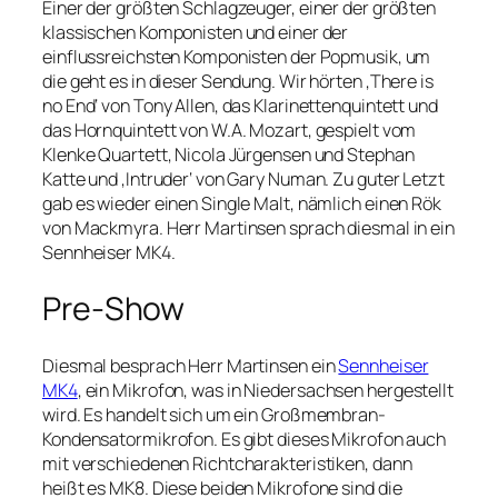
Einer der größten Schlagzeuger, einer der größten
klassischen Komponisten und einer der
einflussreichsten Komponisten der Popmusik, um
die geht es in dieser Sendung. Wir hörten ‚There is
no End‘ von Tony Allen, das Klarinettenquintett und
das Hornquintett von W.A. Mozart, gespielt vom
Klenke Quartett, Nicola Jürgensen und Stephan
Katte und ‚Intruder‘ von Gary Numan. Zu guter Letzt
gab es wieder einen Single Malt, nämlich einen Rök
von Mackmyra. Herr Martinsen sprach diesmal in ein
Sennheiser MK4.
Pre-Show
Diesmal besprach Herr Martinsen ein
Sennheiser
MK4
, ein Mikrofon, was in Niedersachsen hergestellt
wird. Es handelt sich um ein Großmembran-
Kondensatormikrofon. Es gibt dieses Mikrofon auch
mit verschiedenen Richtcharakteristiken, dann
heißt es MK8. Diese beiden Mikrofone sind die