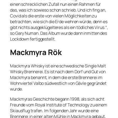
einen schrecklichen Zufall nun einen Rahmen für
das, was ich sowieso schon schrieb. Und ich fing an,
Covid als die erste von vielen Möglichkeiten zu
betrachten, wie sich die Erde wehren würde, denn es
gibt nichts ausgeklügelteres als ein tödliches Virus.“,
so Gary Numan. Das Album wurde dann inmitten des
Lockdown fertiggestellt.
Mackmyra Rök
Mackmyra Whisky ist eine schwedische Single Malt
Whisky Brennerei. Es ist nach dem Dorf und Gut von
Mackmyra benannt, in dem die erste Brennerei im
Wohnviertel Valbo südwestlich von Gävle gegründet
wurde.
Mackmyras Geschichte begann 1998, als sich acht
Freunde vom Royal Institute of Technology zu einem
Skiausflug trafen. Im folgenden Jahr wurde eine
Brennerei in einer alten Mühle in Mackmyra gebaut,