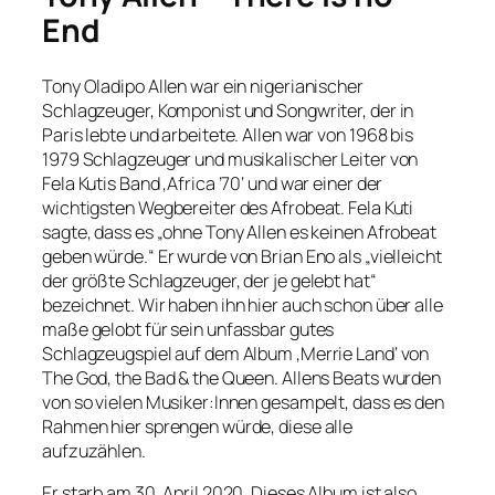
End
Tony Oladipo Allen war ein nigerianischer
Schlagzeuger, Komponist und Songwriter, der in
Paris lebte und arbeitete. Allen war von 1968 bis
1979 Schlagzeuger und musikalischer Leiter von
Fela Kutis Band ‚Africa ’70‘ und war einer der
wichtigsten Wegbereiter des Afrobeat. Fela Kuti
sagte, dass es „ohne Tony Allen es keinen Afrobeat
geben würde.“ Er wurde von Brian Eno als „vielleicht
der größte Schlagzeuger, der je gelebt hat“
bezeichnet. Wir haben ihn hier auch schon über alle
maße gelobt für sein unfassbar gutes
Schlagzeugspiel auf dem Album ‚Merrie Land‘ von
The God, the Bad & the Queen. Allens Beats wurden
von so vielen Musiker:Innen gesampelt, dass es den
Rahmen hier sprengen würde, diese alle
aufzuzählen.
Er starb am 30. April 2020. Dieses Album ist also