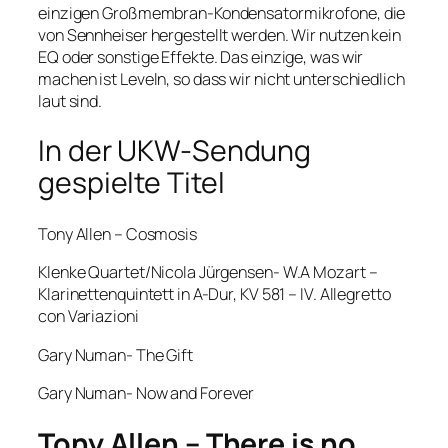
einzigen Großmembran-Kondensatormikrofone, die
von Sennheiser hergestellt werden. Wir nutzen kein
EQ oder sonstige Effekte. Das einzige, was wir
machen ist Leveln, so dass wir nicht unterschiedlich
laut sind.
In der UKW-Sendung
gespielte Titel
Tony Allen – Cosmosis
Klenke Quartet/Nicola Jürgensen- W.A Mozart –
Klarinettenquintett in A-Dur, KV 581 – IV. Allegretto
con Variazioni
Gary Numan- The Gift
Gary Numan- Now and Forever
Tony Allen – There is no