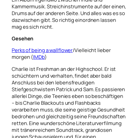
Kammermusik. Streichinstrumente auf der einen,
Drums auf der anderen Seite. Und alles was es so
dazwischen gibt. So richtig einordnen lassen
mag es sich nicht.
Gesehen
Perks of being a wallflower
/Vielleicht lieber
morgen (
IMDb
)
Charlie ist Freshman an der Highschool. Er ist
schüchtern und verhalten, findet aber bald
Anschluss bei den lebensfreudigen
Stiefgeschwistern Patrick und Sam. Es passieren
allerlei Dinge, die Teenies eben so beschäftigen
– bis Charlie Blackouts und Flashbacks
verarbeiten muss, die seine geistige Gesundheit
bedrohen und gleichzeitig seine Freundschaften
retten. Eine wunderschöne Literaturverfilmung
mit tränenreichem Soundtrack, grandiosen
jungen Schauspielern und, für einen