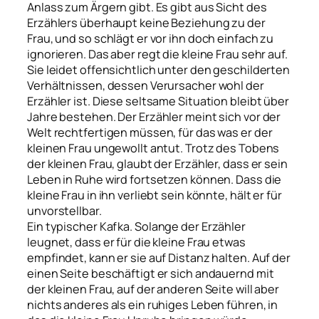
Anlass zum Ärgern gibt. Es gibt aus Sicht des
Erzählers überhaupt keine Beziehung zu der
Frau, und so schlägt er vor ihn doch einfach zu
ignorieren. Das aber regt die kleine Frau sehr auf.
Sie leidet offensichtlich unter den geschilderten
Verhältnissen, dessen Verursacher wohl der
Erzähler ist. Diese seltsame Situation bleibt über
Jahre bestehen. Der Erzähler meint sich vor der
Welt rechtfertigen müssen, für das was er der
kleinen Frau ungewollt antut. Trotz des Tobens
der kleinen Frau, glaubt der Erzähler, dass er sein
Leben in Ruhe wird fortsetzen können. Dass die
kleine Frau in ihn verliebt sein könnte, hält er für
unvorstellbar.
Ein typischer Kafka.
Solange der Erzähler
leugnet, dass er für die kleine Frau etwas
empfindet, kann er sie auf Distanz halten. Auf der
einen Seite beschäftigt er sich andauernd mit
der kleinen Frau, auf der anderen Seite will aber
nichts anderes als ein ruhiges Leben führen, in