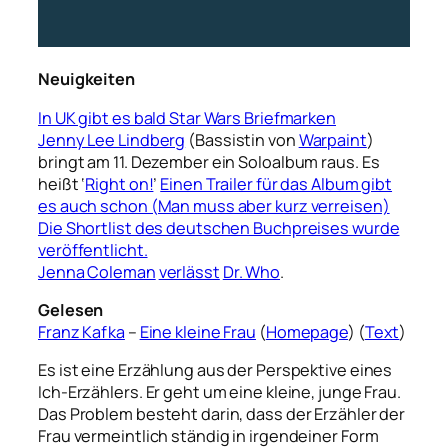
Neuigkeiten
In UK gibt es bald Star Wars Briefmarken
Jenny Lee Lindberg
(Bassistin von
Warpaint
)
bringt am 11. Dezember ein Soloalbum raus. Es
heißt ‘
Right on!
’
Einen Trailer für das Album gibt
es auch schon (Man muss aber kurz verreisen)
Die Shortlist des deutschen Buchpreises wurde
veröffentlicht.
Jenna Coleman
verlässt
Dr. Who
.
Gelesen
Franz Kafka
–
Eine kleine Frau
(
Homepage
) (
Text
)
Es ist eine Erzählung aus der Perspektive eines
Ich-Erzählers. Er geht um eine kleine, junge Frau.
Das Problem besteht darin, dass der Erzähler der
Frau vermeintlich ständig in irgendeiner Form