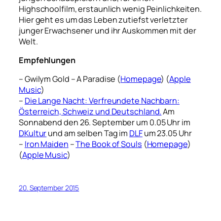
Highschoolfilm, erstaunlich wenig Peinlichkeiten.
Hier geht es um das Leben zutiefst verletzter
junger Erwachsener und ihr Auskommen mit der
Welt.
Empfehlungen
– Gwilym Gold – A Paradise (
Homepage
) (
Apple
Music
)
–
Die Lange Nacht: Verfreundete Nachbarn:
Österreich, Schweiz und Deutschland.
Am
Sonnabend den 26. September um 0.05 Uhr im
DKultur
und am selben Tag im
DLF
um 23.05 Uhr
–
Iron Maiden
–
The Book of Souls
(
Homepage
)
(
Apple Music
)
20. September 2015