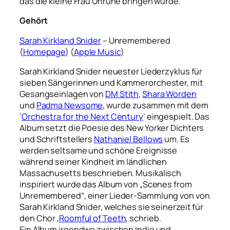
das die kleine Frau Unruhe bringen würde.
Gehört
Sarah Kirkland Snider
– Unremembered
(
Homepage
) (
Apple Music
)
Sarah Kirkland Snider neuester Liederzyklus für
sieben Sängerinnen und Kammerorchester, mit
Gesangseinlagen von
DM Stith
,
Shara Worden
und
Padma Newsome
, wurde zusammen mit dem
‘
Orchestra for the Next Century
’ eingespielt. Das
Album setzt die Poesie des New Yorker Dichters
und Schriftstellers
Nathaniel Bellows
um. Es
werden seltsame und schöne Ereignisse
während seiner Kindheit im ländlichen
Massachusetts beschrieben. Musikalisch
inspiriert wurde das Album von „Scenes from
Unremembered“, einer Lieder-Sammlung von von
Sarah Kirkland Snider, welches sie seinerzeit für
den Chor ‚
Roomful of Teeth
‚ schrieb.
Ein Album irgendwo zwischen Indie und