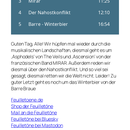
Guten Tag, Alle! Wir hüpfen mal wieder durch die
musikalischen Landschaften, diesmal geht es um
‚Asphodels‘ von The Veils und ‚Ascension‘ von der
französischen Band MIRAR. Außerdem reden wir
diesmal über den Nahostkonflikt. Und so viel sei
gesagt, diesmal retten wir die Welt nicht. Leider! Zu
guter Letzt geht es noch um das Winterbier von der
Barre Braue
Feuilletoene.de
Shop der Feuilletöne
Mail an die Feuilletöne
Feuilletöne bei Bluesky
Feuilletöne bei Mastodon