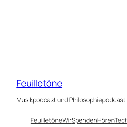
Feuilletöne
Musikpodcast und Philosophiepodcast
Feuilletöne
Wir
Spenden
Hören
Tec