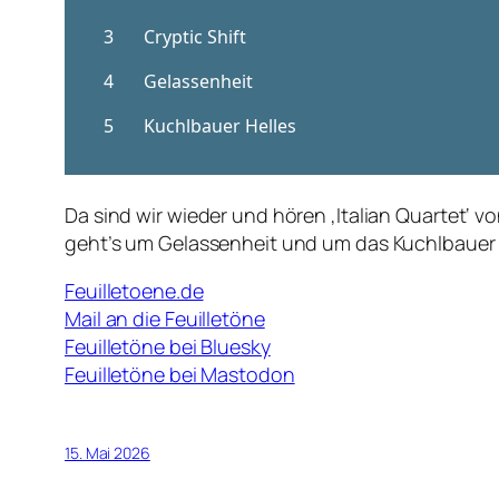
Da sind wir wieder und hören ‚Italian Quartet‘ 
geht’s um Gelassenheit und um das Kuchlbauer 
Feuilletoene.de
Mail an die Feuilletöne
Feuilletöne bei Bluesky
Feuilletöne bei Mastodon
15. Mai 2026