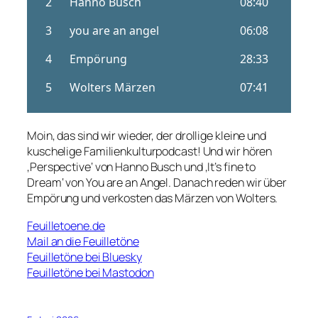
Moin, das sind wir wieder, der drollige kleine und
kuschelige Familienkulturpodcast! Und wir hören
‚Perspective‘ von Hanno Busch und ‚It’s fine to
Dream‘ von You are an Angel. Danach reden wir über
Empörung und verkosten das Märzen von Wolters.
Feuilletoene.de
Mail an die Feuilletöne
Feuilletöne bei Bluesky
Feuilletöne bei Mastodon