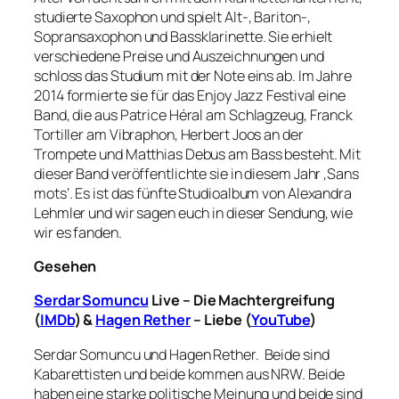
studierte Saxophon und spielt Alt-, Bariton-,
Sopransaxophon und Bassklarinette. Sie erhielt
verschiedene Preise und Auszeichnungen und
schloss das Studium mit der Note eins ab. Im Jahre
2014 formierte sie für das Enjoy Jazz Festival eine
Band, die aus Patrice Héral am Schlagzeug, Franck
Tortiller am Vibraphon, Herbert Joos an der
Trompete und Matthias Debus am Bass besteht. Mit
dieser Band veröffentlichte sie in diesem Jahr ‚Sans
mots‘. Es ist das fünfte Studioalbum von Alexandra
Lehmler und wir sagen euch in dieser Sendung, wie
wir es fanden.
Gesehen
Serdar Somuncu
Live – Die Machtergreifung
(
IMDb
) &
Hagen Rether
– Liebe (
YouTube
)
Serdar Somuncu und Hagen Rether. Beide sind
Kabarettisten und beide kommen aus NRW. Beide
haben eine starke politische Meinung und beide sind