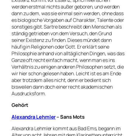
Existenz kommt vor Essenz, sprich Menschen
werden erstmal nichts außer geboren, und werden
dann zu dem, was sie einmal sein werden, ohne dass
es biologische Vorgaben auf Charakter, Talente oder
sonstiges gibt. Sartre beschreibt den Menschen als
ständig getrieben von dem Versuch, den Grund
seiner Existenz zu finden. Dieses mündet dann
häufig in Religionen oder Gott. Er erklärt seine
Philosophie anhand von alltäglichen Dingen, was das
Ganze oft recht einfach macht, wenn man es ins
Verhältnis zu einigen anderen Philosophen setzt, die
wir hier schon gelesen haben. Leicht ist es am Ende
aber trotzdem alles nicht, denn er bedient sich
bisweilen dann doch einer recht akademischen
Ausdrucksform.
Gehört
Alexandra Lehmler
– Sans Mots
Alexandra Lehmler kommt aus Bad Ems, begann im
Alter von acht Jahren mit dem Klarinettenunterricht,