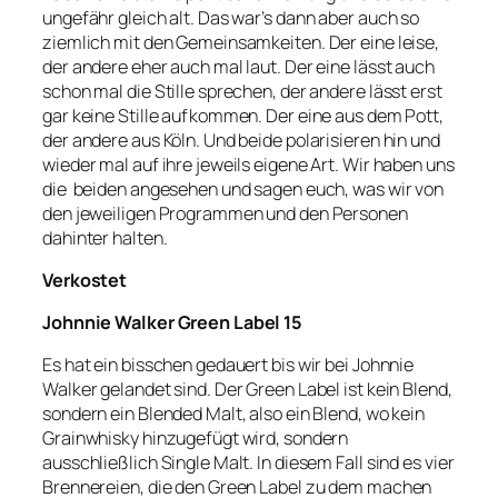
ungefähr gleich alt. Das war’s dann aber auch so
ziemlich mit den Gemeinsamkeiten. Der eine leise,
der andere eher auch mal laut. Der eine lässt auch
schon mal die Stille sprechen, der andere lässt erst
gar keine Stille aufkommen. Der eine aus dem Pott,
der andere aus Köln. Und beide polarisieren hin und
wieder mal auf ihre jeweils eigene Art. Wir haben uns
die beiden angesehen und sagen euch, was wir von
den jeweiligen Programmen und den Personen
dahinter halten.
Verkostet
Johnnie Walker Green Label 15
Es hat ein bisschen gedauert bis wir bei Johnnie
Walker gelandet sind. Der Green Label ist kein Blend,
sondern ein Blended Malt, also ein Blend, wo kein
Grainwhisky hinzugefügt wird, sondern
ausschließlich Single Malt. In diesem Fall sind es vier
Brennereien, die den Green Label zu dem machen