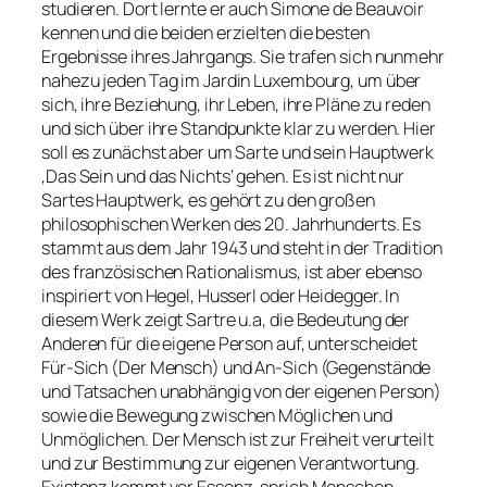
studieren. Dort lernte er auch Simone de Beauvoir
kennen und die beiden erzielten die besten
Ergebnisse ihres Jahrgangs. Sie trafen sich nunmehr
nahezu jeden Tag im Jardin Luxembourg, um über
sich, ihre Beziehung, ihr Leben, ihre Pläne zu reden
und sich über ihre Standpunkte klar zu werden. Hier
soll es zunächst aber um Sarte und sein Hauptwerk
‚Das Sein und das Nichts‘ gehen. Es ist nicht nur
Sartes Hauptwerk, es gehört zu den großen
philosophischen Werken des 20. Jahrhunderts. Es
stammt aus dem Jahr 1943 und steht in der Tradition
des französischen Rationalismus, ist aber ebenso
inspiriert von Hegel, Husserl oder Heidegger. In
diesem Werk zeigt Sartre u.a, die Bedeutung der
Anderen für die eigene Person auf, unterscheidet
Für-Sich (Der Mensch) und An-Sich (Gegenstände
und Tatsachen unabhängig von der eigenen Person)
sowie die Bewegung zwischen Möglichen und
Unmöglichen. Der Mensch ist zur Freiheit verurteilt
und zur Bestimmung zur eigenen Verantwortung.