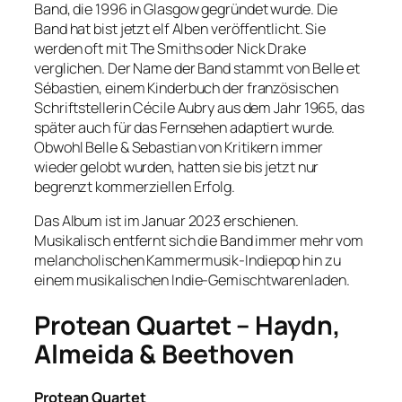
Band, die 1996 in Glasgow gegründet wurde. Die
Band hat bist jetzt elf Alben veröffentlicht. Sie
werden oft mit The Smiths oder Nick Drake
verglichen. Der Name der Band stammt von Belle et
Sébastien, einem Kinderbuch der französischen
Schriftstellerin Cécile Aubry aus dem Jahr 1965, das
später auch für das Fernsehen adaptiert wurde.
Obwohl Belle & Sebastian von Kritikern immer
wieder gelobt wurden, hatten sie bis jetzt nur
begrenzt kommerziellen Erfolg.
Das Album ist im Januar 2023 erschienen.
Musikalisch entfernt sich die Band immer mehr vom
melancholischen Kammermusik-Indiepop hin zu
einem musikalischen Indie-Gemischtwarenladen.
Protean Quartet – Haydn,
Almeida & Beethoven
Protean Quartet