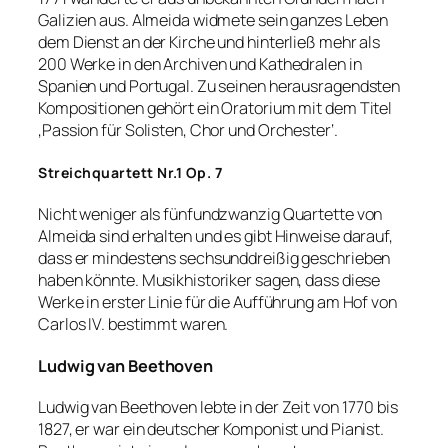
Galizien aus. Almeida widmete sein ganzes Leben
dem Dienst an der Kirche und hinterließ mehr als
200 Werke in den Archiven und Kathedralen in
Spanien und Portugal. Zu seinen herausragendsten
Kompositionen gehört ein Oratorium mit dem Titel
‚Passion für Solisten, Chor und Orchester‘.
Streichquartett Nr.1 Op. 7
Nicht weniger als fünfundzwanzig Quartette von
Almeida sind erhalten und es gibt Hinweise darauf,
dass er mindestens sechsunddreißig geschrieben
haben könnte. Musikhistoriker sagen, dass diese
Werke in erster Linie für die Aufführung am Hof von
Carlos IV. bestimmt waren.
Ludwig van Beethoven
Ludwig van Beethoven lebte in der Zeit von 1770 bis
1827, er war ein deutscher Komponist und Pianist.