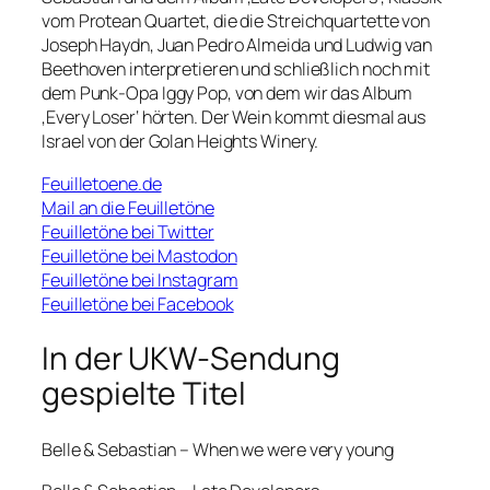
vom Protean Quartet, die die Streichquartette von
Joseph Haydn, Juan Pedro Almeida und Ludwig van
Beethoven interpretieren und schließlich noch mit
dem Punk-Opa Iggy Pop, von dem wir das Album
‚Every Loser‘ hörten. Der Wein kommt diesmal aus
Israel von der Golan Heights Winery.
Feuilletoene.de
Mail an die Feuilletöne
Feuilletöne bei Twitter
Feuilletöne bei Mastodon
Feuilletöne bei Instagram
Feuilletöne bei Facebook
In der UKW-Sendung
gespielte Titel
Belle & Sebastian – When we were very young