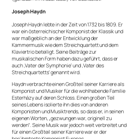
Joseph Haydn
Joseph Haydn lebte in der Zeit von 1732 bis 1809. Er
war ein österreichischer Komponist der Klassik und
war maßgeblich an der Entwicklung der
Kammermusik wie dem Streichquartett und dem
Klaviertrio beteiligt. Seine Beiträge zur
musikalischen Form haben dazu geführt, dass er
auch ‚Vater der Symphonie‘ und ‚Vater des
Streichquartetts‘ genannt wird.
Haydn verbrachte einen Großteil seiner Karriere als
Komponist und Musiker für die wohlhabende Familie
Esterházy auf deren Schloss. Einen großen Teil
seines Lebens isolierte ihn dies von anderen
Komponisten und Musiktrends, so dass er, in seinen
eigenen Worten, „gezwungen war, originell zu
werden“. Seine Musik war jedoch weit verbreitet und
für einen Großteil seiner Karriere war er der
berühmteste Komponist Europas.