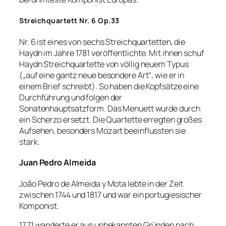
Streichquartett Nr. 6 Op.33
Nr. 6 ist eines von sechs Streichquartetten, die
Haydn im Jahre 1781 veröffentlichte. Mit ihnen schuf
Haydn Streichquartette von völlig neuem Typus
(„auf eine gantz neue besondere Art“, wie er in
einem Brief schreibt). So haben die Kopfsätze eine
Durchführung und folgen der
Sonatenhauptsatzform. Das Menuett wurde durch
ein Scherzo ersetzt. Die Quartette erregten großes
Aufsehen, besonders Mozart beeinflussten sie
stark.
Juan Pedro Almeida
João Pedro de Almeida y Mota lebte in der Zeit
zwischen 1744 und 1817 und war ein portugiesischer
Komponist.
1771 wanderte er aus unbekannten Gründen nach