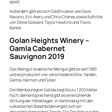
spielt.
Außerdem gibt es noch Gastmusiker wie Dave
Navarro, Eric Avery und Chris Chaney sowie Auftritte
von Stone Gossard, Taylor Hawkins und Travis
Barker.
Golan Heights Winery –
Gamla Cabernet
Sauvignon 2019
Das Weingut israelische Weingut gibt es seit 1983
und es produziert vier verschiedene Stile: Yarden,
Gamla, Hermon und Golan.
Die Weinbauregion Galiläa liegt bis zu 1.200 Meter
hoch, dementsprechend gibt es eine kühlende
Wirkung der Höhenlagen. In Verbindung mit den
vulkanischen Basaltböden ergibt sich ein
abwechslungsreiches Terroir. Die Trauben aus den