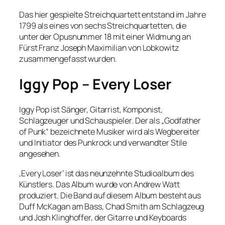
Das hier gespielte Streichquartett entstand im Jahre
1799 als eines von sechs Streichquartetten, die
unter der Opusnummer 18 mit einer Widmung an
Fürst Franz Joseph Maximilian von Lobkowitz
zusammengefasst wurden.
Iggy Pop – Every Loser
Iggy Pop ist Sänger, Gitarrist, Komponist,
Schlagzeuger und Schauspieler. Der als „Godfather
of Punk“ bezeichnete Musiker wird als Wegbereiter
und Initiator des Punkrock und verwandter Stile
angesehen.
‚Every Loser‘ ist das neunzehnte Studioalbum des
Künstlers. Das Album wurde von Andrew Watt
produziert. Die Band auf diesem Album besteht aus
Duff McKagan am Bass, Chad Smith am Schlagzeug
und Josh Klinghoffer, der Gitarre und Keyboards