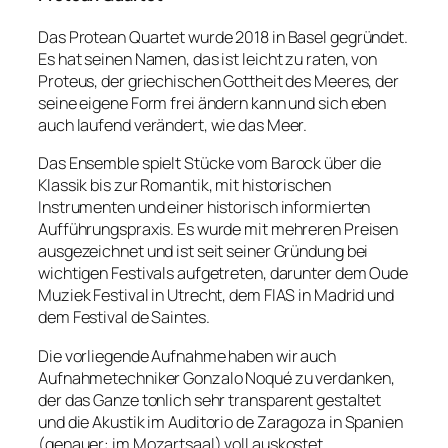
Das Protean Quartet wurde 2018 in Basel gegründet.
Es hat seinen Namen, das ist leicht zu raten, von
Proteus, der griechischen Gottheit des Meeres, der
seine eigene Form frei ändern kann und sich eben
auch laufend verändert, wie das Meer.
Das Ensemble spielt Stücke vom Barock über die
Klassik bis zur Romantik, mit historischen
Instrumenten und einer historisch informierten
Aufführungspraxis. Es wurde mit mehreren Preisen
ausgezeichnet und ist seit seiner Gründung bei
wichtigen Festivals aufgetreten, darunter dem Oude
Muziek Festival in Utrecht, dem FIAS in Madrid und
dem Festival de Saintes.
Die vorliegende Aufnahme haben wir auch
Aufnahmetechniker Gonzalo Noqué zu verdanken,
der das Ganze tonlich sehr transparent gestaltet
und die Akustik im Auditorio de Zaragoza in Spanien
(genauer: im Mozartsaal) voll auskostet.