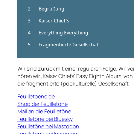
Wir sind zurück mit einer regulären Folge. Wi
hören wir ‚Kaiser Chiefs‘ Easy Eighth Album‘ vo
die fragmentierte (popkulturelle) Gesellschaft
Feuilletoene.de
Shop der Feuilletöne
Mail an die Feuilletöne
Feuilletöne bei Bluesky
Feuilletöne bei Mastodon
Feuilletöne bei Instagram