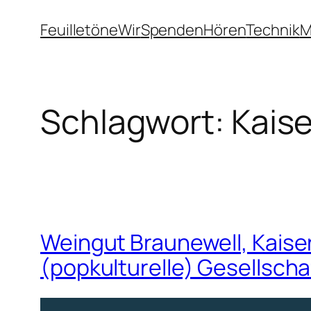
Zum
Feuilletöne
Wir
Spenden
Hören
Technik
M
Inhalt
springen
Schlagwort:
Kaise
Weingut Braunewell, Kaiser
(popkulturelle) Gesellscha