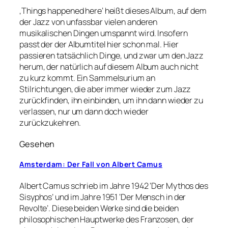
‚Things happened here‘ heißt dieses Album, auf dem
der Jazz von unfassbar vielen anderen
musikalischen Dingen umspannt wird. Insofern
passt der der Albumtitel hier schon mal. Hier
passieren tatsächlich Dinge, und zwar um den Jazz
herum, der natürlich auf diesem Album auch nicht
zu kurz kommt. Ein Sammelsurium an
Stilrichtungen, die aber immer wieder zum Jazz
zurückfinden, ihn einbinden, um ihn dann wieder zu
verlassen, nur um dann doch wieder
zurückzukehren.
Gesehen
Amsterdam: Der Fall von Albert Camus
Albert Camus schrieb im Jahre 1942 ‘Der Mythos des
Sisyphos’ und im Jahre 1951 ‘Der Mensch in der
Revolte’. Diese beiden Werke sind die beiden
philosophischen Hauptwerke des Franzosen, der