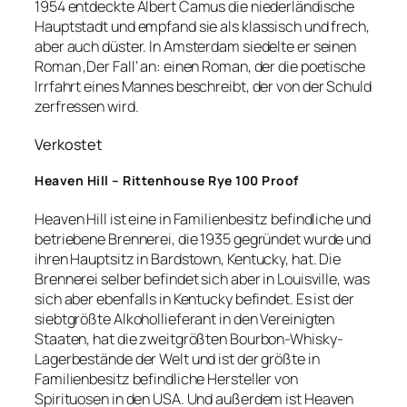
1954 entdeckte Albert Camus die niederländische
Hauptstadt und empfand sie als klassisch und frech,
aber auch düster. In Amsterdam siedelte er seinen
Roman ‚Der Fall‘ an: einen Roman, der die poetische
Irrfahrt eines Mannes beschreibt, der von der Schuld
zerfressen wird.
Verkostet
Heaven Hill – Rittenhouse Rye 100 Proof
Heaven Hill ist eine in Familienbesitz befindliche und
betriebene Brennerei, die 1935 gegründet wurde und
ihren Hauptsitz in Bardstown, Kentucky, hat. Die
Brennerei selber befindet sich aber in Louisville, was
sich aber ebenfalls in Kentucky befindet. Es ist der
siebtgrößte Alkohollieferant in den Vereinigten
Staaten, hat die zweitgrößten Bourbon-Whisky-
Lagerbestände der Welt und ist der größte in
Familienbesitz befindliche Hersteller von
Spirituosen in den USA. Und außerdem ist Heaven