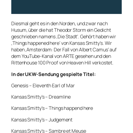
Diesmal geht es in den Norden, und zwar nach
Husum, über die hat Theodor Storm ein Gedicht
geschrieben namens ‚Die Stadt‘. Gehört haben wir
‚Things happened here‘ von Kansas Smitty’s. Wir
haben ‚Amsterdam: Der Fall von Albert Camus‘ auf
dem YouTube-Kanal von ARTE gesehen und den
Rittenhouse 100 Proof von Heaven Hill verkostet.
In der UKW-Sendung gespielte Titel:
Genesis – Eleventh Earl of Mar
Kansas Smitty’s – Dreamline
Kansas Smitty’s – Things happend here
Kansas Smitty’s – Judgement
Kansas Smitty’s – Sambre et Meuse