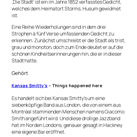
‚Die Stadt‘ ist ein im Jahre 1852 verfasstes Gedicht,
welches dem Heimatort Storms, Husum gewidmet
ist.
Eine Reihe Wiederholungen sind in dem drei
Strophen à fünf Verse umfassenden Gedicht zu
erkennen. Zunächst umschreibt er die Stadt als trist,
grau und monoton, doch zum Ende deutet er auf die
schönen Kindheitserinnerungen hin, die er in dieser
Stadt hatte.
Gehört
Kansas Smitty’s
– Things happened here
Es handelt sich bei Kansas Smitty’s um eine
siebenköpfige Band aus London, die von einem aus
Montréal stammenden Menschen namens Giacomo
Smith angeführt wird. Und diese drollige Jazzband
hat im Norden Londons, genauer gesagt in Hackney
eine eigene Bar eröffnet.