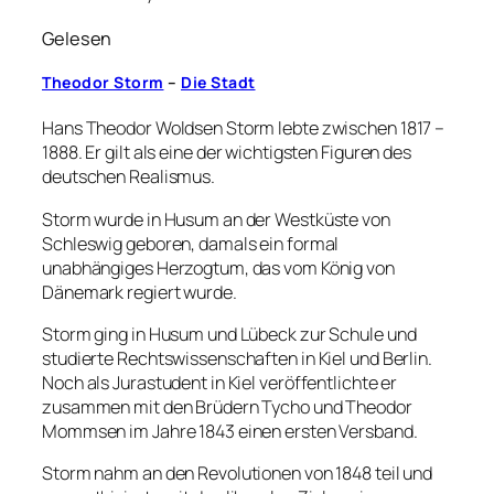
Gelesen
Theodor Storm
–
Die Stadt
Hans Theodor Woldsen Storm lebte zwischen 1817 –
1888. Er gilt als eine der wichtigsten Figuren des
deutschen Realismus.
Storm wurde in Husum an der Westküste von
Schleswig geboren, damals ein formal
unabhängiges Herzogtum, das vom König von
Dänemark regiert wurde.
Storm ging in Husum und Lübeck zur Schule und
studierte Rechtswissenschaften in Kiel und Berlin.
Noch als Jurastudent in Kiel veröffentlichte er
zusammen mit den Brüdern Tycho und Theodor
Mommsen im Jahre 1843 einen ersten Versband.
Storm nahm an den Revolutionen von 1848 teil und