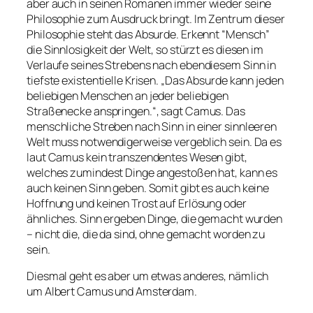
aber auch in seinen Romanen immer wieder seine
Philosophie zum Ausdruck bringt. Im Zentrum dieser
Philosophie steht das Absurde. Erkennt “Mensch”
die Sinnlosigkeit der Welt, so stürzt es diesen im
Verlaufe seines Strebens nach ebendiesem Sinn in
tiefste existentielle Krisen. „Das Absurde kann jeden
beliebigen Menschen an jeder beliebigen
Straßenecke anspringen.“, sagt Camus. Das
menschliche Streben nach Sinn in einer sinnleeren
Welt muss notwendigerweise vergeblich sein. Da es
laut Camus kein transzendentes Wesen gibt,
welches zumindest Dinge angestoßen hat, kann es
auch keinen Sinn geben. Somit gibt es auch keine
Hoffnung und keinen Trost auf Erlösung oder
ähnliches. Sinn ergeben Dinge, die gemacht wurden
– nicht die, die da sind, ohne gemacht worden zu
sein.
Diesmal geht es aber um etwas anderes, nämlich
um Albert Camus und Amsterdam.