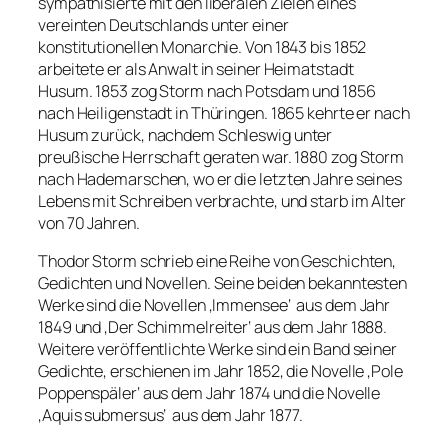
sympathisierte mit den liberalen Zielen eines
vereinten Deutschlands unter einer
konstitutionellen Monarchie. Von 1843 bis 1852
arbeitete er als Anwalt in seiner Heimatstadt
Husum. 1853 zog Storm nach Potsdam und 1856
nach Heiligenstadt in Thüringen. 1865 kehrte er nach
Husum zurück, nachdem Schleswig unter
preußische Herrschaft geraten war. 1880 zog Storm
nach Hademarschen, wo er die letzten Jahre seines
Lebens mit Schreiben verbrachte, und starb im Alter
von 70 Jahren.
Thodor Storm schrieb eine Reihe von Geschichten,
Gedichten und Novellen. Seine beiden bekanntesten
Werke sind die Novellen ‚Immensee‘ aus dem Jahr
1849 und ‚Der Schimmelreiter‘ aus dem Jahr 1888.
Weitere veröffentlichte Werke sind ein Band seiner
Gedichte, erschienen im Jahr 1852, die Novelle ‚Pole
Poppenspäler‘ aus dem Jahr 1874 und die Novelle
‚Aquis submersus‘ aus dem Jahr 1877.