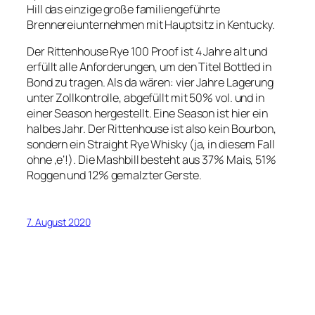
Hill das einzige große familiengeführte
Brennereiunternehmen mit Hauptsitz in Kentucky.
Der Rittenhouse Rye 100 Proof ist 4 Jahre alt und
erfüllt alle Anforderungen, um den Titel Bottled in
Bond zu tragen. Als da wären: vier Jahre Lagerung
unter Zollkontrolle, abgefüllt mit 50% vol. und in
einer Season hergestellt. Eine Season ist hier ein
halbes Jahr. Der Rittenhouse ist also kein Bourbon,
sondern ein Straight Rye Whisky (ja, in diesem Fall
ohne ‚e‘!). Die Mashbill besteht aus 37% Mais, 51%
Roggen und 12% gemalzter Gerste.
7. August 2020