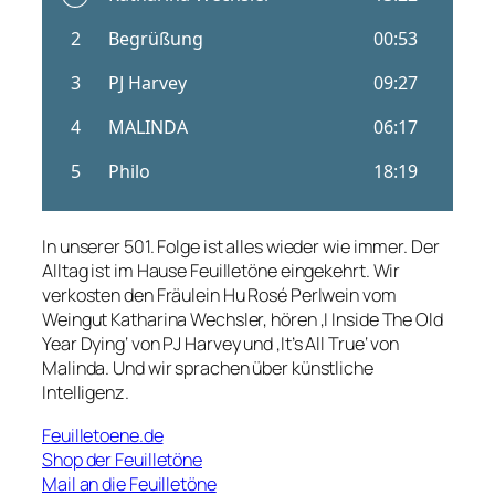
In unserer 501. Folge ist alles wieder wie immer. Der
Alltag ist im Hause Feuilletöne eingekehrt. Wir
verkosten den Fräulein Hu Rosé Perlwein vom
Weingut Katharina Wechsler, hören ‚I Inside The Old
Year Dying‘ von PJ Harvey und ‚It’s All True‘ von
Malinda. Und wir sprachen über künstliche
Intelligenz.
Feuilletoene.de
Shop der Feuilletöne
Mail an die Feuilletöne