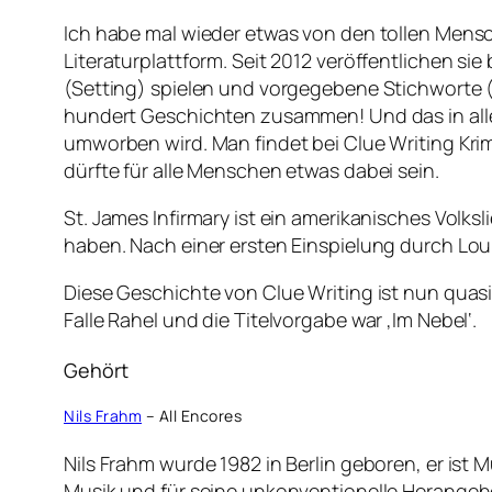
Ich habe mal wieder etwas von den tollen Mens
Literaturplattform. Seit 2012 veröffentlichen s
(Setting) spielen und vorgegebene Stichworte (
hundert Geschichten zusammen! Und das in alle
umworben wird. Man findet bei Clue Writing Kri
dürfte für alle Menschen etwas dabei sein.
St. James Infirmary ist ein amerikanisches Vol
haben. Nach einer ersten Einspielung durch Lo
Diese Geschichte von Clue Writing ist nun quasi e
Falle Rahel und die Titelvorgabe war ‚Im Nebel‘.
Gehört
Nils Frahm
– All Encores
Nils Frahm wurde 1982 in Berlin geboren, er ist 
Musik und für seine unkonventionelle Herangehen