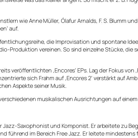
ünstlern wie Anne Müller, Ólafur Arnalds, F. S. Blumm 
en‘ auf.
ffentlichungsreihe, die Improvisation und spontane Ide
dio-Produktion vereinen. So sind einzelne Stücke, die s
its veröffentlichten ‚Encores‘ EPs. Lag der Fokus von ‚
entrierte sich Frahm auf ‚Encores 2‘ verstärkt auf Ambi
chen Aspekte seiner Musik.
ren verschiedenen musikalischen Ausrichtungen auf ein
r Jazz-Saxophonist und Komponist. Er arbeitete zu Beg
und führend im Bereich Free Jazz. Er leitete mindesten