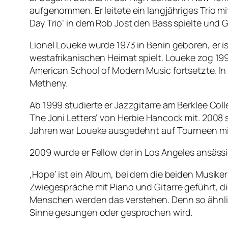
aufgenommen. Er leitete ein langjähriges Trio
Day Trio‘ in dem Rob Jost den Bass spielte und
Lionel Loueke wurde 1973 in Benin geboren, er is
westafrikanischen Heimat spielt. Loueke zog 199
American School of Modern Music fortsetzte. In P
Metheny.
Ab 1999 studierte er Jazzgitarre am Berklee Coll
The Joni Letters‘ von Herbie Hancock mit. 2008 
Jahren war Loueke ausgedehnt auf Tourneen mi
2009 wurde er Fellow der in Los Angeles ansäss
‚Hope‘ ist ein Album, bei dem die beiden Musike
Zwiegespräche mit Piano und Gitarre geführt, 
Menschen werden das verstehen. Denn so ähnlic
Sinne gesungen oder gesprochen wird.