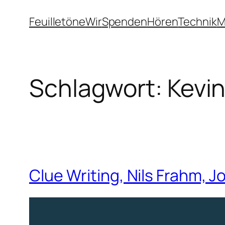
Zum
Feuilletöne
Wir
Spenden
Hören
Technik
M
Inhalt
springen
Schlagwort:
Kevi
Clue Writing, Nils Frahm, 