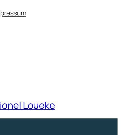
mpressum
Lionel Loueke