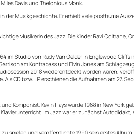
r Miles Davis und Thelonious Monk.
 in der Musikgeschichte. Er erhielt viele posthume Ausz
ichtige Musikerin des Jazz. Die Kinder Ravi Coltrane, O
964 im Studio von Rudy Van Gelder in Englewood Cliffs
 Garrison am Kontrabass und Elvin Jones am Schlagzeu
udiosession 2018 wiederentdeckt worden waren, veröffe
le. Als CD bzw. LP erschienen die Aufnahmen am 27. Se
st und Komponist. Kevin Hays wurde 1968 in New York g
n Klavierunterricht. Im Jazz war er zunächst Autodidakt,
 zu spielen und veröffentlichte 1990 sein erstes Album. 