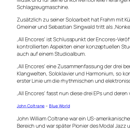
Schlagzeugmaschine.
Zusätzlich zu seiner Soloarbeit hat Frahm mit K
Gmeiner und Sebastian Singwald tritt als ‚Nonke
‚All Encores‘ ist Schlusspunkt der Encores-Verö
kontrollierten Aspekten einer konzeptuellen Stu
auch auf einem Studioalbum.
‚All Encores‘ eine Zusammenfassung der drei bere
Klangwelten, Soloklavier und Harmonium, so konz
erster Linie um die rhythmischen und elektronis
‚All Encores‘ fasst nun diese drei EPs und de
John Coltrane
–
Blue World
John William Coltrane war ein US-amerikanische
Bereich und war später Pionier des Modal Jazz 