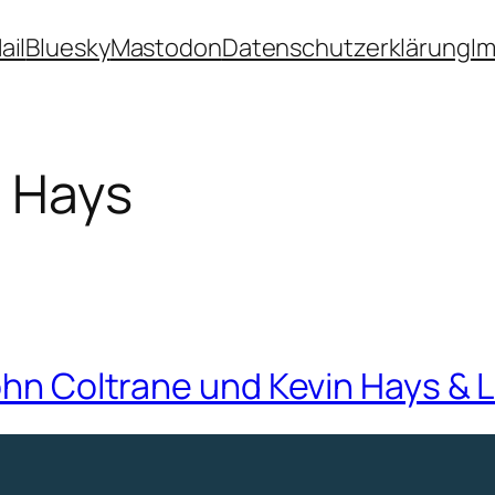
ail
Bluesky
Mastodon
Datenschutzerklärung
I
n Hays
John Coltrane und Kevin Hays & 