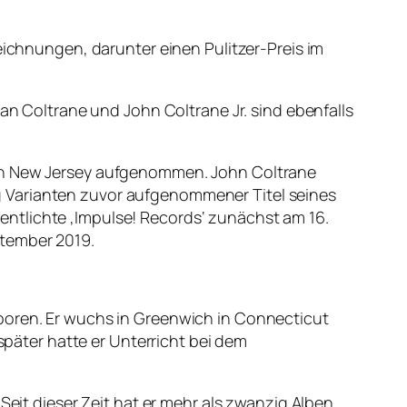
eichnungen, darunter einen Pulitzer-Preis im
ran Coltrane und John Coltrane Jr. sind ebenfalls
 in New Jersey aufgenommen. John Coltrane
g Varianten zuvor aufgenommener Titel seines
ntlichte ‚Impulse! Records‘ zunächst am 16.
ptember 2019.
eboren. Er wuchs in Greenwich in Connecticut
 später hatte er Unterricht bei dem
Seit dieser Zeit hat er mehr als zwanzig Alben