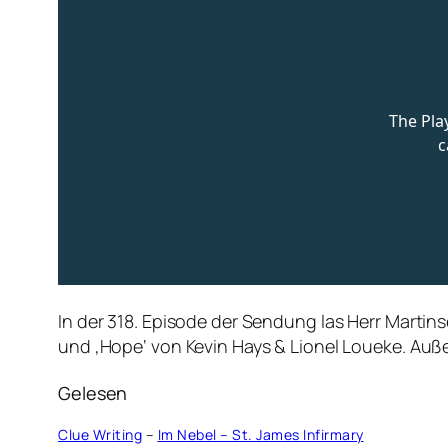
In der 318. Episode der Sendung las Herr Martins
und ‚Hope‘ von Kevin Hays & Lionel Loueke. Auß
Gelesen
Clue Writing
–
Im Nebel – St. James Infirmary