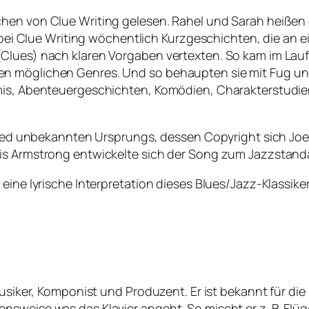
chen von Clue Writing gelesen. Rahel und Sarah heißen
ie bei Clue Writing wöchentlich Kurzgeschichten, die an
Clues) nach klaren Vorgaben vertexten. So kam im Lau
n möglichen Genres. Und so behaupten sie mit Fug und
mis, Abenteuergeschichten, Komödien, Charakterstudien
kslied unbekannten Ursprungs, dessen Copyright sich J
uis Armstrong entwickelte sich der Song zum Jazzstand
ine lyrische Interpretation dieses Blues/Jazz-Klassikers 
Musiker, Komponist und Produzent. Er ist bekannt für di
sweise was das Klavier angeht. So mischt er z. B. Flüge