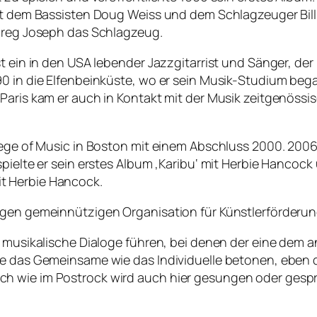
 mit dem Bassisten Doug Weiss und dem Schlagzeuger Bi
 Greg Joseph das Schlagzeug.
t ein in den USA lebender Jazzgitarrist und Sänger, der 
0 in die Elfenbeinküste, wo er sein Musik-Studium began
aris kam er auch in Kontakt mit der Musik zeitgenössisch
ege of Music in Boston mit einem Abschluss 2000. 2006 sp
spielte er sein erstes Album ‚Karibu‘ mit Herbie Hancock
t Herbie Hancock.
igen gemeinnützigen Organisation für Künstlerförderung
r musikalische Dialoge führen, bei denen der eine dem a
die das Gemeinsame wie das Individuelle betonen, ebe
h wie im Postrock wird auch hier gesungen oder gespro