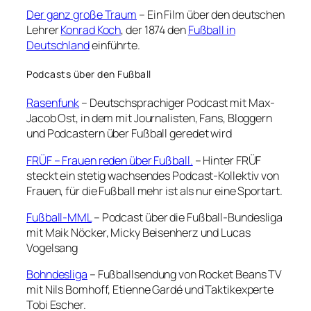
Der ganz große Traum
– Ein Film über den deutschen
Lehrer
Konrad Koch
, der 1874 den
Fußball in
Deutschland
einführte.
Podcasts über den Fußball
Rasenfunk
– Deutschsprachiger Podcast mit Max-
Jacob Ost, in dem mit Journalisten, Fans, Bloggern
und Podcastern über Fußball geredet wird
FRÜF – Frauen reden über Fußball.
– Hinter FRÜF
steckt ein stetig wachsendes Podcast-Kollektiv von
Frauen, für die Fußball mehr ist als nur eine Sportart.
Fußball-MML
– Podcast über die Fußball-Bundesliga
mit Maik Nöcker, Micky Beisenherz und Lucas
Vogelsang
Bohndesliga
– Fußballsendung von Rocket Beans TV
mit Nils Bomhoff, Etienne Gardé und Taktikexperte
Tobi Escher.