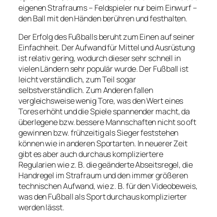
eigenen Strafraums – Feldspieler nur beim Einwurf –
den Ball mit den Händen berühren und festhalten.
Der Erfolg des Fußballs beruht zum Einen auf seiner
Einfachheit. Der Aufwand für Mittel und Ausrüstung
ist relativ gering, wodurch dieser sehr schnell in
vielen Ländern sehr populär wurde. Der Fußball ist
leicht verständlich, zum Teil sogar
selbstverständlich. Zum Anderen fallen
vergleichsweise wenig Tore, was den Wert eines
Tores erhöht und die Spiele spannender macht, da
überlegene bzw. bessere Mannschaften nicht so oft
gewinnen bzw. frühzeitig als Sieger feststehen
können wie in anderen Sportarten. In neuerer Zeit
gibt es aber auch durchaus kompliziertere
Regularien wie z. B. die geänderte Abseitsregel, die
Handregel im Strafraum und den immer größeren
technischen Aufwand, wie z. B. für den Videobeweis,
was den Fußball als Sport durchaus komplizierter
werden lässt.