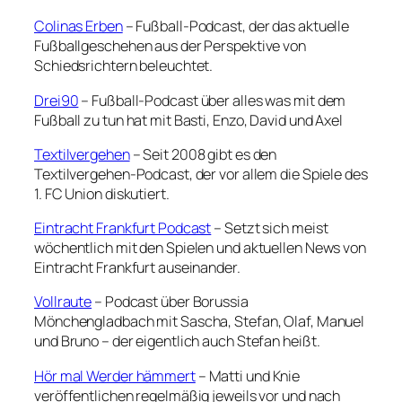
Colinas Erben
– Fußball-Podcast, der das aktuelle
Fußballgeschehen aus der Perspektive von
Schiedsrichtern beleuchtet.
Drei90
– Fußball-Podcast über alles was mit dem
Fußball zu tun hat mit Basti, Enzo, David und Axel
Textilvergehen
– Seit 2008 gibt es den
Textilvergehen-Podcast, der vor allem die Spiele des
1. FC Union diskutiert.
Eintracht Frankfurt Podcast
– Setzt sich meist
wöchentlich mit den Spielen und aktuellen News von
Eintracht Frankfurt auseinander.
Vollraute
– Podcast über Borussia
Mönchengladbach mit Sascha, Stefan, Olaf, Manuel
und Bruno – der eigentlich auch Stefan heißt.
Hör mal Werder hämmert
– Matti und Knie
veröffentlichen regelmäßig jeweils vor und nach