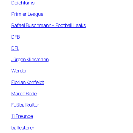
Deichfums
Primier League
Rafael Buschmann – Football Leaks
DFB
DFL
Jürgen Klinsmann
Werder
Florian Kohfeldt
Marco Bode
Fußballkultur
11 Freunde
ballesterer