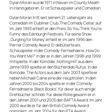
Dylan Moran wurde 1971 in Navan im County Meath
in Irland geboren. Er ist Schauspieler und Comedian.
Dylan Moran tritt seit seinem 21. Lebensjahr als
Comedian im Dubliner Club ‚The Comedy Cellar‘ auf.
Im Jahr 1993 erhielt er den Preis ‚So You Think You’re
Funny‘ des Edinburgh Festivals. Für seine Show
‚Gurgling for Money‘ erhielt er im Jahr 1996 den
Perrier Comedy Award. Er debütierte als
Schauspieler in der Comedy-Fernsehserie ‚How Do
You Want Me?‘ in der er in den Jahren 1998 und 1999
mitspielte. In der Komödie ‚Notting Hill‘ aus dem
Jahre 1999 spielte er den Bücherdieb Rufus. In der
Komödie ‚The Actors aus dem Jahr 2003 spielte er
neben Michael Caine eine der Hauptrollen. In den
Jahren 2000 bis 2004 spielte er in der Comedy-
Fernsehserie ‚Black Books‘, für die er auch einige
Drehbücher schrieb. Für diese Rolle gewann er in
den Jahren 2001 und 2005 den BAFTA Award. Im Jahr
2000 wurde er für den British Comedy Award
nominiert, im Jahr 2004 für den IFTA Award.