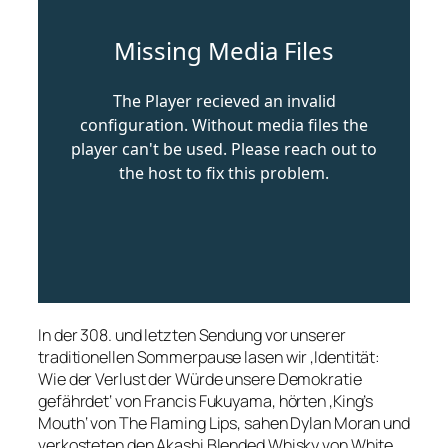
In der 308. und letzten Sendung vor unserer
traditionellen Sommerpause lasen wir ‚Identität:
Wie der Verlust der Würde unsere Demokratie
gefährdet‘ von Francis Fukuyama, hörten ‚King’s
Mouth‘ von The Flaming Lips, sahen Dylan Moran und
verkosteten den Akashi Blended Whisky von White