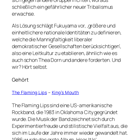
schließlich ein gefährlicher neuer Tribalismus
erwachse.
Als Lösung schlägt Fukuyama vor, ‚größere und
einheitlichere nationale Identitäten zu definieren,
welche die Mannigfaltigkeit liberaler
demokratischer Gesellschaften berücksichtigen‘,
also eine Leitkultur zu etablieren, ähnlich wie es
auch schon Thea Dorn und andere forderten. Und
wir? Hört selbst.
Gehört
The Flaming Lips
–
King’s Mouth
The Flaming Lips sind eine US-amerikanische
Rockband, die 1983 in Oklahoma City gegründet
wurde. Die Musik der Band zeichnet sich durch
Experimentierfreude und stilistische Vielfalt aus, die
sich im Laufe der Jahre immer wieder gewandelt hat.
1986 wurde das erste Album ‚Hear It Is‘