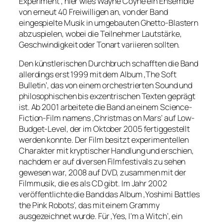
Experiment‘, hier wies Wayne Coyne ein Ensemble
von erneut 40 Freiwilligen an, von der Band
eingespielte Musik in umgebauten Ghetto-Blastern
abzuspielen, wobei die Teilnehmer Lautstärke,
Geschwindigkeit oder Tonart variieren sollten.
Den künstlerischen Durchbruch schafften die Band
allerdings erst 1999 mit dem Album ‚The Soft
Bulletin‘, das von einem orchestrierten Sound und
philosophischen bis exzentrischen Texten geprägt
ist. Ab 2001 arbeitete die Band an einem Science-
Fiction-Film namens ‚Christmas on Mars‘ auf Low-
Budget-Level, der im Oktober 2005 fertiggestellt
werden konnte. Der Film besitzt experimentellen
Charakter mit kryptischer Handlung und erschien,
nachdem er auf diversen Filmfestivals zu sehen
gewesen war, 2008 auf DVD, zusammen mit der
Filmmusik, die es als CD gibt. Im Jahr 2002
veröffentlichte die Band das Album ‚Yoshimi Battles
the Pink Robots‘, das mit einem Grammy
ausgezeichnet wurde. Für ‚Yes, I’m a Witch‘, ein