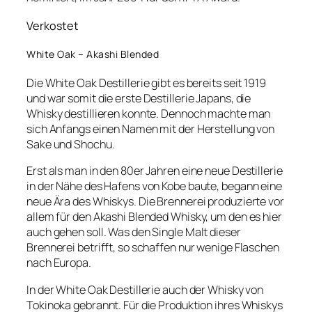
Verkostet
White Oak – Akashi Blended
Die White Oak Destillerie gibt es bereits seit 1919
und war somit die erste Destillerie Japans, die
Whisky destillieren konnte. Dennoch machte man
sich Anfangs einen Namen mit der Herstellung von
Sake und Shochu.
Erst als man in den 80er Jahren eine neue Destillerie
in der Nähe des Hafens von Kobe baute, begann eine
neue Ära des Whiskys. Die Brennerei produzierte vor
allem für den Akashi Blended Whisky, um den es hier
auch gehen soll. Was den Single Malt dieser
Brennerei betrifft, so schaffen nur wenige Flaschen
nach Europa.
In der White Oak Destillerie auch der Whisky von
Tokinoka gebrannt. Für die Produktion ihres Whiskys