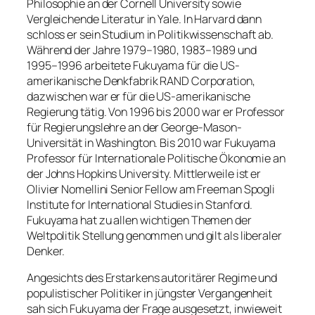
Philosophie an der Cornell University sowie
Vergleichende Literatur in Yale. In Harvard dann
schloss er sein Studium in Politikwissenschaft ab.
Während der Jahre 1979–1980, 1983–1989 und
1995–1996 arbeitete Fukuyama für die US-
amerikanische Denkfabrik RAND Corporation,
dazwischen war er für die US-amerikanische
Regierung tätig. Von 1996 bis 2000 war er Professor
für Regierungslehre an der George-Mason-
Universität in Washington. Bis 2010 war Fukuyama
Professor für Internationale Politische Ökonomie an
der Johns Hopkins University. Mittlerweile ist er
Olivier Nomellini Senior Fellow am Freeman Spogli
Institute for International Studies in Stanford.
Fukuyama hat zu allen wichtigen Themen der
Weltpolitik Stellung genommen und gilt als liberaler
Denker.
Angesichts des Erstarkens autoritärer Regime und
populistischer Politiker in jüngster Vergangenheit
sah sich Fukuyama der Frage ausgesetzt, inwieweit