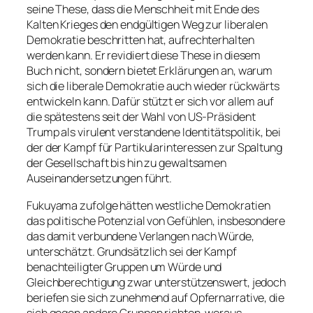
seine These, dass die Menschheit mit Ende des
Kalten Krieges den endgültigen Weg zur liberalen
Demokratie beschritten hat, aufrechterhalten
werden kann. Er revidiert diese These in diesem
Buch nicht, sondern bietet Erklärungen an, warum
sich die liberale Demokratie auch wieder rückwärts
entwickeln kann. Dafür stützt er sich vor allem auf
die spätestens seit der Wahl von US-Präsident
Trump als virulent verstandene Identitätspolitik, bei
der der Kampf für Partikularinteressen zur Spaltung
der Gesellschaft bis hin zu gewaltsamen
Auseinandersetzungen führt.
Fukuyama zufolge hätten westliche Demokratien
das politische Potenzial von Gefühlen, insbesondere
das damit verbundene Verlangen nach Würde,
unterschätzt. Grundsätzlich sei der Kampf
benachteiligter Gruppen um Würde und
Gleichberechtigung zwar unterstützenswert, jedoch
beriefen sie sich zunehmend auf Opfernarrative, die
sich gegen andere Gruppen richten, woraus