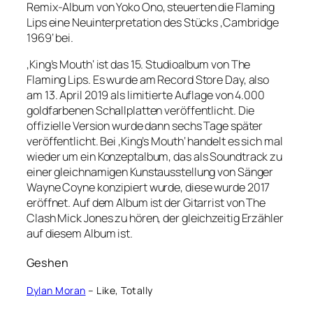
Remix-Album von Yoko Ono, steuerten die Flaming
Lips eine Neuinterpretation des Stücks ‚Cambridge
1969‘ bei.
‚King’s Mouth‘ ist das 15. Studioalbum von The
Flaming Lips. Es wurde am Record Store Day, also
am 13. April 2019 als limitierte Auflage von 4.000
goldfarbenen Schallplatten veröffentlicht. Die
offizielle Version wurde dann sechs Tage später
veröffentlicht. Bei ‚King’s Mouth‘ handelt es sich mal
wieder um ein Konzeptalbum, das als Soundtrack zu
einer gleichnamigen Kunstausstellung von Sänger
Wayne Coyne konzipiert wurde, diese wurde 2017
eröffnet. Auf dem Album ist der Gitarrist von The
Clash Mick Jones zu hören, der gleichzeitig Erzähler
auf diesem Album ist.
Geshen
Dylan Moran
– Like, Totally