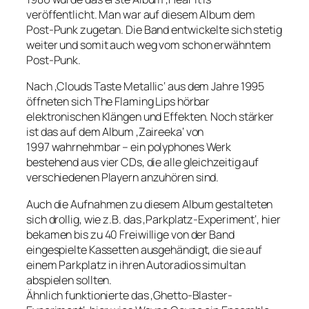
veröffentlicht. Man war auf diesem Album dem
Post-Punk zugetan. Die Band entwickelte sich stetig
weiter und somit auch weg vom schon erwähntem
Post-Punk.
Nach ‚Clouds Taste Metallic‘ aus dem Jahre 1995
öffneten sich The Flaming Lips hörbar
elektronischen Klängen und Effekten. Noch stärker
ist das auf dem Album ‚Zaireeka‘ von
1997 wahrnehmbar – ein polyphones Werk
bestehend aus vier CDs, die alle gleichzeitig auf
verschiedenen Playern anzuhören sind.
Auch die Aufnahmen zu diesem Album gestalteten
sich drollig, wie z.B. das ‚Parkplatz-Experiment‘, hier
bekamen bis zu 40 Freiwillige von der Band
eingespielte Kassetten ausgehändigt, die sie auf
einem Parkplatz in ihren Autoradios simultan
abspielen sollten.
Ähnlich funktionierte das ‚Ghetto-Blaster-