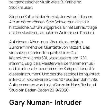
zeitgenössischer Musik wie z.B. Karlheinz
Stockhausen.
Stephan Katte ist derHornist, den wir auf diesem
Album hören können. Sein Schwerpunkt ist die
historische Aufführungspraxis. Er hat Lehraufträge
an den Musikhochschulen in Weimar und Rostock
Auf diesem Album nun hören die geneigten
Zuhörer*innen zwei Quintette von Mozart. Das
viersatzige Klarinettenquintett in A-Dur,
Köchelverzeichnis 581, was aus dem jahr 1789
stammt. Es gilt als Meisterwerk der Kammermusik
und als eines der bedeutensten Kompositionen für
dieses Instrument. Und das dreisatzige Hornquintett
in Es-Dur, Köchelverzeichnis 407 aus dem Jahr 1782.
Aufgenommen wurde das Ganze im Hans Rosbaud
Studio in Baden-Baden 2019/2020.
Gary Numan- Intruder