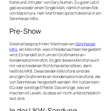
Katte und ‚Intruder‘ von Gary Numan. Zu guter Letzt
gab es wieder einen Single Malt, nämlich einen Rök
von Mackmyra. Herr Martinsen sprach diesmal in ein
Sennheiser MK4.
Pre-Show
Diesmal besprach Herr Martinsen ein
Sennheiser
MK4
, ein Mikrofon, was in Niedersachsen hergestellt
wird. Es handelt sich um ein Großmembran-
Kondensatormikrofon. Es gibt dieses Mikrofon auch
mit verschiedenen Richtcharakteristiken, dann
heißt es MK8. Diese beiden Mikrofone sind die
einzigen Großmembran-Kondensatormikrofone, die
von Sennheiser hergestellt werden. Wir nutzen kein
EQ oder sonstige Effekte. Das einzige, was wir
machen ist Leveln, so dass wir nicht unterschiedlich
laut sind.
In der UKW-Sendung