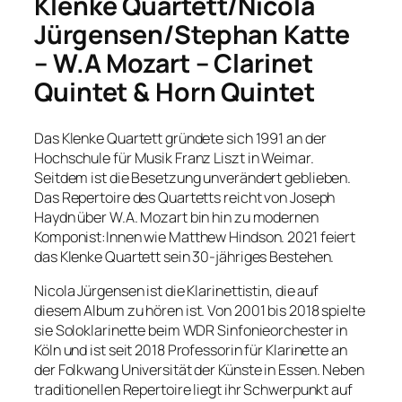
Klenke Quartett/Nicola
Jürgensen/Stephan Katte
– W.A Mozart – Clarinet
Quintet & Horn Quintet
Das Klenke Quartett gründete sich 1991 an der
Hochschule für Musik Franz Liszt in Weimar.
Seitdem ist die Besetzung unverändert geblieben.
Das Repertoire des Quartetts reicht von Joseph
Haydn über W.A. Mozart bin hin zu modernen
Komponist:Innen wie Matthew Hindson. 2021 feiert
das Klenke Quartett sein 30-jähriges Bestehen.
Nicola Jürgensen ist die Klarinettistin, die auf
diesem Album zu hören ist. Von 2001 bis 2018 spielte
sie Soloklarinette beim WDR Sinfonieorchester in
Köln und ist seit 2018 Professorin für Klarinette an
der Folkwang Universität der Künste in Essen. Neben
traditionellen Repertoire liegt ihr Schwerpunkt auf