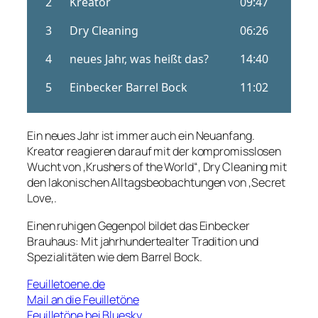
Ein neues Jahr ist immer auch ein Neuanfang.
Kreator reagieren darauf mit der kompromisslosen
Wucht von
‚Krushers of the World
“, Dry Cleaning mit
den lakonischen Alltagsbeobachtungen von ‚
Secret
Love
‚.
Einen ruhigen Gegenpol bildet das Einbecker
Brauhaus: Mit jahrhundertealter Tradition und
Spezialitäten wie dem Barrel Bock.
Feuilletoene.de
Mail an die Feuilletöne
Feuilletöne bei Bluesky