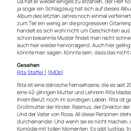
Da hat er wieder einiges zu erzählen, der Herr Ko
ja sogar ein Schlagzeug hat sich auf dieses Albu
Album des letzten Jahres noch einmal verfeinert
zum Teil ein wenig an die progressiven Gitarrenpa
handelt es sich wohl nicht um Geschichten aus
schon bekannte Muster findet man recht schnell
auch hier wieder hervorragend. Auch hier geling
könnte man sagen. Könnte sein, dass das nicht al
Gesehen
Rita
Staffel 1
(
IMDb
)
Rita ist eine dänische Fernsehserie, die es seit 20
eine 42-jährigen Mutter und Lehrerin Rita Mads
ihrem Beruf, noch im sonstigen Leben. Rita ist g
Großmutter der Kinder. Rasmus, der Direktor der S
Und der Vater von Rosa. All diese Personen steh
durcheinander. Und wenn sie es nicht machen, dan
Komödie mit tollen Momenten. Es gibt lustige, t