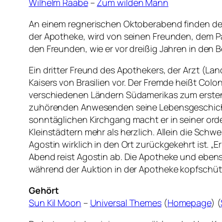
Wilhelm Raabe
–
Zum wilden Mann
An einem regnerischen Oktoberabend finden der E
der Apotheke, wird von seinen Freunden, dem P
den Freunden, wie er vor dreißig Jahren in den 
Ein dritter Freund des Apothekers, der Arzt (La
Kaisers von Brasilien vor. Der Fremde heißt Col
verschiedenen Ländern Südamerikas zum ersten Ma
zuhörenden Anwesenden seine Lebensgeschichte.
sonntäglichen Kirchgang macht er in seiner or
Kleinstädtern mehr als herzlich. Allein die Schw
Agostin wirklich in den Ort zurückgekehrt ist. „
Abend reist Agostin ab. Die Apotheke und ebenso
während der Auktion in der Apotheke kopfschütte
Gehört
Sun Kil Moon
–
Universal Themes
(
Homepage
) (