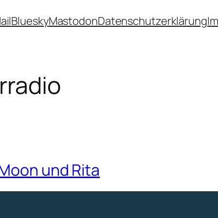
ail
Bluesky
Mastodon
Datenschutzerklärung
I
rradio
 Moon und Rita