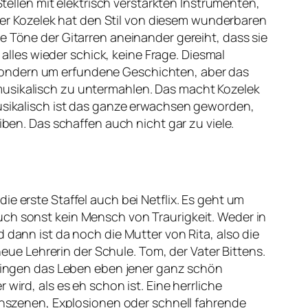
Stellen mit elektrisch verstärkten Instrumenten,
 Aber Kozelek hat den Stil von diesem wunderbaren
e Töne der Gitarren aneinander gereiht, dass sie
 alles wieder schick, keine Frage. Diesmal
sondern um erfundene Geschichten, aber das
musikalisch zu untermahlen. Das macht Kozelek
Musikalisch ist das ganze erwachsen geworden,
iben. Das schaffen auch nicht gar zu viele.
 die erste Staffel auch bei Netflix. Es geht um
uch sonst kein Mensch von Traurigkeit. Weder in
 dann ist da noch die Mutter von Rita, also die
neue Lehrerin der Schule. Tom, der Vater Bittens.
 bringen das Leben eben jener ganz schön
wird, als es eh schon ist. Eine herrliche
ionszenen, Explosionen oder schnell fahrende