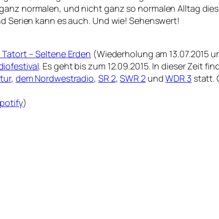
ganz normalen, und nicht ganz so normalen Alltag die
und Serien kann es auch. Und wie! Sehenswert!
 Tatort – Seltene Erden
(Wiederholung am 13.07.2015 u
iofestival
. Es geht bis zum 12.09.2015. In dieser Zeit fi
tur
,
dem Nordwestradio
,
SR 2
,
SWR 2
und
WDR 3
statt.
potify
)