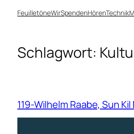
Zum
Feuilletöne
Wir
Spenden
Hören
Technik
M
Inhalt
springen
Schlagwort:
Kultu
119-Wilhelm Raabe, Sun Kil