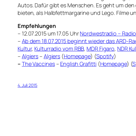
Autos. Dafür gibt es Menschen. Es geht um den 
bieten, als Halbfettmargarine und Lego. Filme 
Empfehlungen
– 12.07.2015 um 17.05 Uhr
Nordwestradio – Radio
–
Ab dem 18.07.2015 beginnt wieder das ARD-Rad
Kultur
,
Kulturradio vom RBB
,
MDR Figaro
,
NDR Kul
–
Algiers
–
Algiers
(
Homepage
) (
Spotify
)
–
The Vaccines
–
English Grafitti
(
Homepage
) (
S
4. Juli 2015