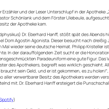
rzähler und der Leser Unterschlupf in der Apotheke „Zum
astor Schönlank und dem Förster Ulebeule, aufgesucht.
Besitz der Apotheke kam.
ndphysikus) Dr. Eberhard Hanff, stößt spät des Abends h
onel Dom Agostin Agonista. Dieser besucht nach dreißig 
l wieder seine deutsche Heimat. Philipp Kristeller ist
 In der darauffolgenden Zeit sucht er die Honoratior
densgeschmückten Paradeuniform eine gute Figur. Das V
ester des Apothekers, begreift was wirklich geschieht. 
Er braucht sein Geld, und er ist gekommen, es zu holen!“,
 aller verwertbarer Besitz des Apothekers werden verst
lnd mit. Dr. Eberhard Hanff ersteigert die Punschschal
Spotify
)