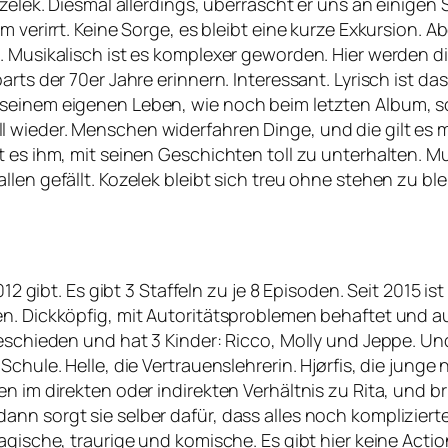
zelek. Diesmal allerdings, überrascht er uns an einigen 
m verirrt. Keine Sorge, es bleibt eine kurze Exkursion.
. Musikalisch ist es komplexer geworden. Hier werden di
rts der 70er Jahre erinnern. Interessant. Lyrisch ist das
 seinem eigenen Leben, wie noch beim letzten Album, 
 wieder. Menschen widerfahren Dinge, und die gilt es 
t es ihm, mit seinen Geschichten toll zu unterhalten. 
len gefällt. Kozelek bleibt sich treu ohne stehen zu ble
12 gibt. Es gibt 3 Staffeln zu je 8 Episoden. Seit 2015 ist
en. Dickköpfig, mit Autoritätsproblemen behaftet und a
eschieden und hat 3 Kinder: Ricco, Molly und Jeppe. Und
chule. Helle, die Vertrauenslehrerin. Hjørfis, die junge 
en im direkten oder indirekten Verhältnis zu Rita, und
n sorgt sie selber dafür, dass alles noch komplizierter 
ragische, traurige und komische. Es gibt hier keine Act