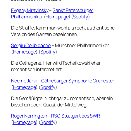
Evgeny Mravinsky
–
Sankt Petersburger
Philharmoniker
(
Homepage
) (
Spotify
)
Die Straffe. Kann man wohl als recht authentische
Version des Ganzen bezeichnen.
Sergiu Celibidache
– Münchner Philharmoniker
(
Homepage
) (
Spotify
)
Die Getragene. Hier wird Tschaikowski eher
romantisch interpretiert.
Neeme Järvi
–
Götheburger Symphonie Orchester
(
Homepage
) (
Spotify
)
Die Gemäßigte. Nicht gar zu romantisch, aber ein
bisschen doch. Quasi, der Mittelweg.
Roger Norrington
–
RSO Stuttgart des SWR
(
Homepage
) (
Spotify
)