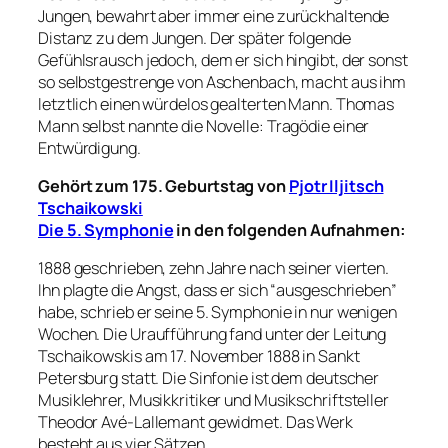
Jungen, bewahrt aber immer eine zurückhaltende
Distanz zu dem Jungen. Der später folgende
Gefühlsrausch jedoch, dem er sich hingibt, der sonst
so selbstgestrenge von Aschenbach, macht aus ihm
letztlich einen würdelos gealterten Mann. Thomas
Mann selbst nannte die Novelle: Tragödie einer
Entwürdigung.
Gehört zum 175. Geburtstag von
Pjotr Iljitsch
Tschaikowski
Die 5. Symphonie
in den folgenden Aufnahmen:
1888 geschrieben, zehn Jahre nach seiner vierten.
Ihn plagte die Angst, dass er sich “ausgeschrieben”
habe, schrieb er seine 5. Symphonie in nur wenigen
Wochen. Die Uraufführung fand unter der Leitung
Tschaikowskis am 17. November 1888 in Sankt
Petersburg statt. Die Sinfonie ist dem deutscher
Musiklehrer, Musikkritiker und Musikschriftsteller
Theodor Avé-Lallemant gewidmet. Das Werk
besteht aus vier Sätzen.