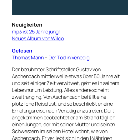
Neuigkeiten
mp3 ist 25 Jahre jung!
Neues Album von Wilco
Gelesen
Thomas Mann
–
Der Tod in Venedig
Der berühmter Schriftsteller Gustav von
Aschenbach mittlerweile etwas über 50 Jahre alt
und seit einiger Zeit verwitwet, geht es in seinem
Leben nur um Leistung. Alles andere scheint
zweitranging. Von Aschenbach befällt eine
plötzliche Reiselust, und so beschließt er eine
Erholungsreise nach Venedig anzutreten. Dort
angekommen beobachtet er am Strand täglich
einen Jungen, der mit seiner Mutter und seinen
Schwestern im selben Hotel wohnt, wie von
Aschenbach. Er verliebt sich in den 14jährigen