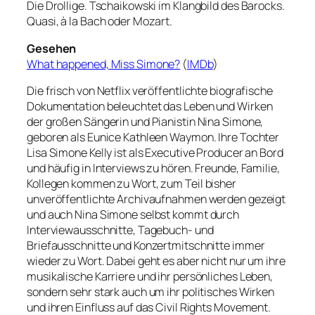
Die Drollige. Tschaikowski im Klangbild des Barocks.
Quasi, à la Bach oder Mozart.
Gesehen
What happened, Miss Simone?
(
IMDb
)
Die frisch von Netflix veröffentlichte biografische
Dokumentation beleuchtet das Leben und Wirken
der großen Sängerin und Pianistin Nina Simone,
geboren als Eunice Kathleen Waymon. Ihre Tochter
Lisa Simone Kelly ist als Executive Producer an Bord
und häufig in Interviews zu hören. Freunde, Familie,
Kollegen kommen zu Wort, zum Teil bisher
unveröffentlichte Archivaufnahmen werden gezeigt
und auch Nina Simone selbst kommt durch
Interviewausschnitte, Tagebuch- und
Briefausschnitte und Konzertmitschnitte immer
wieder zu Wort. Dabei geht es aber nicht nur um ihre
musikalische Karriere und ihr persönliches Leben,
sondern sehr stark auch um ihr politisches Wirken
und ihren Einfluss auf das Civil Rights Movement.