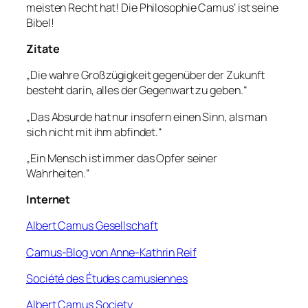
meisten Recht hat! Die Philosophie Camus‘ ist seine
Bibel!
Zitate
„Die wahre Großzügigkeit gegenüber der Zukunft
besteht darin, alles der Gegenwart zu geben.“
„Das Absurde hat nur insofern einen Sinn, als man
sich nicht mit ihm abfindet.“
„Ein Mensch ist immer das Opfer seiner
Wahrheiten.“
Internet
Albert Camus Gesellschaft
Camus-Blog von Anne-Kathrin Reif
Société des Études camusiennes
Albert Camus Society