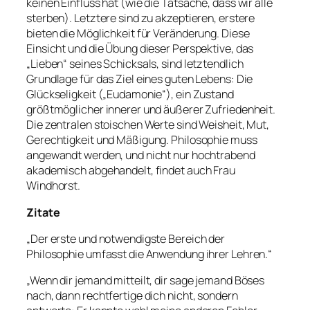
keinen Einfluss hat (wie die Tatsache, dass wir alle
sterben). Letztere sind zu akzeptieren, erstere
bieten die Möglichkeit für Veränderung. Diese
Einsicht und die Übung dieser Perspektive, das
„Lieben“ seines Schicksals, sind letztendlich
Grundlage für das Ziel eines guten Lebens: Die
Glückseligkeit („Eudamonie“), ein Zustand
größtmöglicher innerer und äußerer Zufriedenheit.
Die zentralen stoischen Werte sind Weisheit, Mut,
Gerechtigkeit und Mäßigung. Philosophie muss
angewandt werden, und nicht nur hochtrabend
akademisch abgehandelt, findet auch Frau
Windhorst.
Zitate
„Der erste und notwendigste Bereich der
Philosophie umfasst die Anwendung ihrer Lehren.“
„Wenn dir jemand mitteilt, dir sage jemand Böses
nach, dann rechtfertige dich nicht, sondern