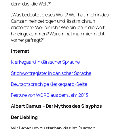
denn das, die Welt?“
„Was bedeutet dieses Wort? Wer hat mich in das
Ganze hineinbetrogen und lässt mich nun
dastehten? Wer bin ich? Wie bin ich in die Welt
hineingekommen? Warum hat man mich nicht
vorher gefragt?“
Internet
Kierkegaard in dänischer Sprache
Stichwortregister in dänischer Sprache
Deutschsprachige Kierkegaard-Seite
Feature von WDR 3 aus dem Jahr 2013
Albert Camus –
Der Mythos des Sisyphos
Der Liebling
Wir Leben um zu sterben, das ist Quatsch.