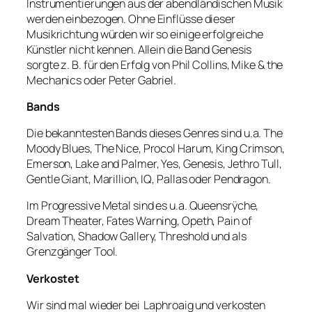
Instrumentierungen aus der abendländischen Musik
werden einbezogen. Ohne Einflüsse dieser
Musikrichtung würden wir so einige erfolgreiche
Künstler nicht kennen. Allein die Band Genesis
sorgte z. B. für den Erfolg von Phil Collins, Mike & the
Mechanics oder Peter Gabriel.
Bands
Die bekanntesten Bands dieses Genres sind u.a. The
Moody Blues, The Nice, Procol Harum, King Crimson,
Emerson, Lake and Palmer, Yes, Genesis, Jethro Tull,
Gentle Giant, Marillion, IQ, Pallas oder Pendragon.
Im Progressive Metal sind es u.a. Queensrÿche,
Dream Theater, Fates Warning, Opeth, Pain of
Salvation, Shadow Gallery, Threshold und als
Grenzgänger Tool.
Verkostet
Wir sind mal wieder bei Laphroaig und verkosten