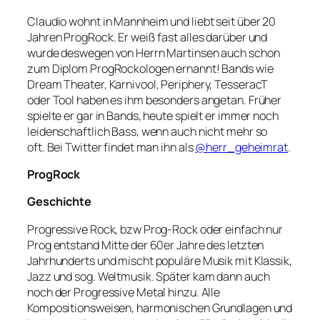
Claudio wohnt in Mannheim und liebt seit über 20
Jahren ProgRock. Er weiß fast alles darüber und
wurde deswegen von Herrn Martinsen auch schon
zum Diplom ProgRockologen ernannt! Bands wie
Dream Theater, Karnivool, Periphery, TesseracT
oder Tool haben es ihm besonders angetan. Früher
spielte er gar in Bands, heute spielt er immer noch
leidenschaftlich Bass, wenn auch nicht mehr so
oft. Bei Twitter findet man ihn als
@herr_geheimrat
.
ProgRock
Geschichte
Progressive Rock, bzw Prog-Rock oder einfach nur
Prog entstand Mitte der 60er Jahre des letzten
Jahrhunderts und mischt populäre Musik mit Klassik,
Jazz und sog. Weltmusik. Später kam dann auch
noch der Progressive Metal hinzu. Alle
Kompositionsweisen, harmonischen Grundlagen und