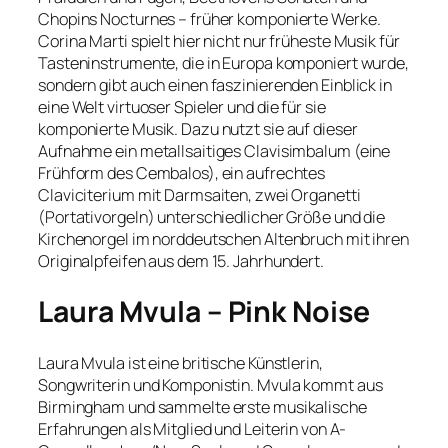
Chopins Nocturnes – früher komponierte Werke.
Corina Marti spielt hier nicht nur früheste Musik für
Tasteninstrumente, die in Europa komponiert wurde,
sondern gibt auch einen faszinierenden Einblick in
eine Welt virtuoser Spieler und die für sie
komponierte Musik. Dazu nutzt sie auf dieser
Aufnahme ein metallsaitiges Clavisimbalum (eine
Frühform des Cembalos), ein aufrechtes
Claviciterium mit Darmsaiten, zwei Organetti
(Portativorgeln) unterschiedlicher Größe und die
Kirchenorgel im norddeutschen Altenbruch mit ihren
Originalpfeifen aus dem 15. Jahrhundert.
Laura Mvula – Pink Noise
Laura Mvula ist eine britische Künstlerin,
Songwriterin und Komponistin. Mvula kommt aus
Birmingham und sammelte erste musikalische
Erfahrungen als Mitglied und Leiterin von A-