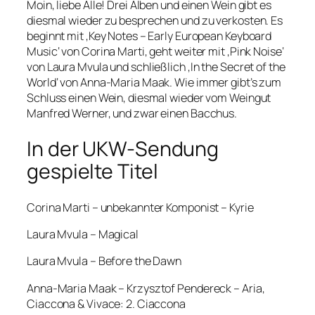
Moin, liebe Alle! Drei Alben und einen Wein gibt es
diesmal wieder zu besprechen und zu verkosten. Es
beginnt mit ‚Key Notes – Early European Keyboard
Music‘ von Corina Marti, geht weiter mit ‚Pink Noise‘
von Laura Mvula und schließlich ‚In the Secret of the
World‘ von Anna-Maria Maak. Wie immer gibt’s zum
Schluss einen Wein, diesmal wieder vom Weingut
Manfred Werner, und zwar einen Bacchus.
In der UKW-Sendung
gespielte Titel
Corina Marti – unbekannter Komponist – Kyrie
Laura Mvula – Magical
Laura Mvula – Before the Dawn
Anna-Maria Maak – Krzysztof Pendereck – Aria,
Ciaccona & Vivace: 2. Ciaccona