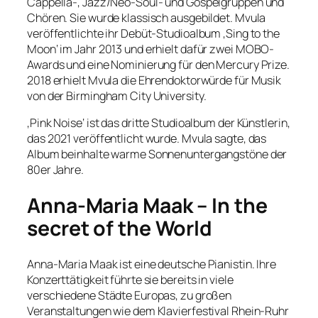
Cappella-, Jazz/Neo-Soul- und Gospelgruppen und
Chören. Sie wurde klassisch ausgebildet. Mvula
veröffentlichte ihr Debüt-Studioalbum ‚Sing to the
Moon‘ im Jahr 2013 und erhielt dafür zwei MOBO-
Awards und eine Nominierung für den Mercury Prize.
2018 erhielt Mvula die Ehrendoktorwürde für Musik
von der Birmingham City University.
‚Pink Noise‘ ist das dritte Studioalbum der Künstlerin,
das 2021 veröffentlicht wurde. Mvula sagte, das
Album beinhalte warme Sonnenuntergangstöne der
80er Jahre.
Anna-Maria Maak – In the
secret of the World
Anna-Maria Maak ist eine deutsche Pianistin. Ihre
Konzerttätigkeit führte sie bereits in viele
verschiedene Städte Europas, zu großen
Veranstaltungen wie dem Klavierfestival Rhein-Ruhr