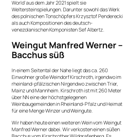
World‘ aus dem Jahr 2021 spielt sie
Weltersteinspielungen. Darunter sowohl das Werk
des polnischen Tonschöpfers Krzysztof Penderecki
als auch Kompositionen des deutsch-
venezolanischen Komponisten Sef Albertz.
Weingut Manfred Werner –
Bacchus süß
In einem Seitental der Nahe liegt das ca. 260
Einwohner große Weindorf Kirschroth, irgendwo im
rheinland-pfälzischen Nirgendwo zwischen Trier,
Mainz und Mannheim. Kirschroth ist mit 260 Meter
über NN eine der höchstgelegenen
Weinbaugemeinden in Rheinland-Pfalz und Heimat
für eine Menge Winzer und Weingute.
Wir haben heute einen weiteren Wein vom Weingut
Manfred Werner dabei. Wir verkosten einen süßen
Bacchus vom Kirschrother Wildgrafenberg. Es