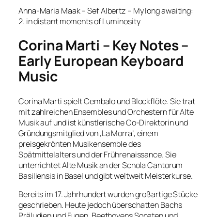
Anna-Maria Maak – Sef Albertz – My long awaiting:
2. in distant moments of Luminosity
Corina Marti – Key Notes –
Early European Keyboard
Music
Corina Marti spielt Cembalo und Blockflöte. Sie trat
mit zahlreichen Ensembles und Orchestern für Alte
Musik auf und ist künstlerische Co-Direktorin und
Gründungsmitglied von ‚La Morra’, einem
preisgekrönten Musikensemble des
Spätmittelalters und der Frührenaissance. Sie
unterrichtet Alte Musik an der Schola Cantorum
Basiliensis in Basel und gibt weltweit Meisterkurse.
Bereits im 17. Jahrhundert wurden großartige Stücke
geschrieben. Heute jedoch überschatten Bachs
Präludien und Fugen, Beethovens Sonaten und