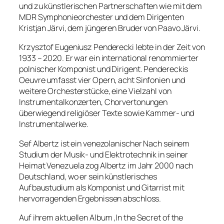
und zu künstlerischen Partnerschaften wie mit dem
MDR Symphonieorchester und dem Dirigenten
Kristjan Järvi, dem jüngeren Bruder von Paavo Järvi.
Krzysztof Eugeniusz Penderecki lebte in der Zeit von
1933 – 2020. Er war ein international renommierter
polnischer Komponist und Dirigent. Pendereckis
Oeuvre umfasst vier Opern, acht Sinfonien und
weitere Orchesterstücke, eine Vielzahl von
Instrumentalkonzerten, Chorvertonungen
überwiegend religiöser Texte sowie Kammer- und
Instrumentalwerke.
Sef Albertz ist ein venezolanischer Nach seinem
Studium der Musik- und Elektrotechnik in seiner
Heimat Venezuela zog Albertz im Jahr 2000 nach
Deutschland, wo er sein künstlerisches
Aufbaustudium als Komponist und Gitarrist mit
hervorragenden Ergebnissen abschloss.
Auf ihrem aktuellen Album ‚In the Secret of the