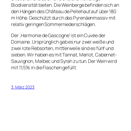
Biodiversität bieten. Die Weinberge befinden sich an
den Hängen des Château de Pellehaut auf über 180
m Höhe. Geschützt durch das Pyrenäenmassiv mit
relativ geringen Sommerniederschlägen.
Der ‚Harmonie de Gascogne‘ ist ein Cuvée der
Domaine. Ursprünglich gab es nur zwei weiße und
zwei rote Rebsorten, mittlerweile sind es fünf und
sieben. Wir haben es mit Tannat, Merlot, Cabernet-
Sauvignon, Malbec und Syrah zu tun. Der Wein wird
mit 11,5% in die Flaschen gefüllt.
3. März 2023