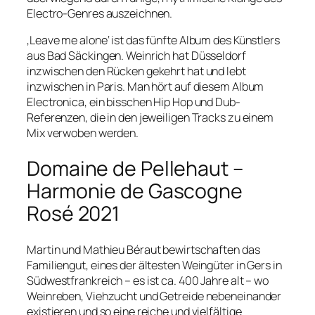
Electro-Genres auszeichnen.
‚Leave me alone‘ ist das fünfte Album des Künstlers
aus Bad Säckingen. Weinrich hat Düsseldorf
inzwischen den Rücken gekehrt hat und lebt
inzwischen in Paris. Man hört auf diesem Album
Electronica, ein bisschen Hip Hop und Dub-
Referenzen, die in den jeweiligen Tracks zu einem
Mix verwoben werden.
Domaine de Pellehaut –
Harmonie de Gascogne
Rosé 2021
Martin und Mathieu Béraut bewirtschaften das
Familiengut, eines der ältesten Weingüter in Gers in
Südwestfrankreich – es ist ca. 400 Jahre alt – wo
Weinreben, Viehzucht und Getreide nebeneinander
existieren und so eine reiche und vielfältige