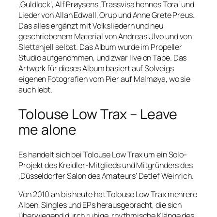
‚Guldlock‘, Alf Prøysens ‚Trassvisa hennes Tora‘ und
Lieder von Allan Edwall, Orup und Anne Grete Preus.
Das alles ergänzt mit Volksliedern und neu
geschriebenem Material von Andreas Ulvo und von
Slettahjell selbst. Das Album wurde im Propeller
Studio aufgenommen, und zwar live on Tape. Das
Artwork für dieses Album basiert auf Solveigs
eigenen Fotografien vom Pier auf Malmøya, wo sie
auch lebt.
Tolouse Low Trax – Leave
me alone
Es handelt sich bei Tolouse Low Trax um ein Solo-
Projekt des Kreidler-Mitglieds und Mitgründers des
‚Düsseldorfer Salon des Amateurs‘ Detlef Weinrich.
Von 2010 an bis heute hat Tolouse Low Trax mehrere
Alben, Singles und EPs herausgebracht, die sich
überwiegend durch ruhige, rhythmische Klänge des