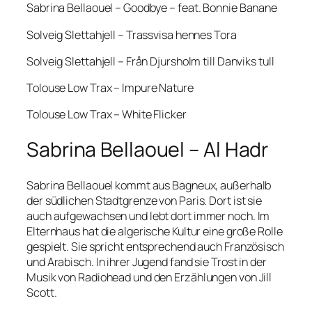
Sabrina Bellaouel – Goodbye – feat. Bonnie Banane
Solveig Slettahjell – Trassvisa hennes Tora
Solveig Slettahjell – Från Djursholm till Danviks tull
Tolouse Low Trax – Impure Nature
Tolouse Low Trax – White Flicker
Sabrina Bellaouel – Al Hadr
Sabrina Bellaouel kommt aus Bagneux, außerhalb
der südlichen Stadtgrenze von Paris. Dort ist sie
auch aufgewachsen und lebt dort immer noch. Im
Elternhaus hat die algerische Kultur eine große Rolle
gespielt. Sie spricht entsprechend auch Französisch
und Arabisch. In ihrer Jugend fand sie Trost in der
Musik von Radiohead und den Erzählungen von Jill
Scott.