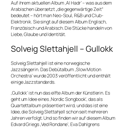
Auf ihrem aktuellen Album ‚Al Hadr‘ – was aus dem
Arabischen übersetzt „die gegenwärtige Zeit“
bedeutet – hört man Neo-Soul, R&B und Club-
Elektronik. Sie singt auf diesem Album Englisch,
Französisch und Arabisch. Die Stücke handeln von
Liebe, Glaube und Identität.
Solveig Slettahjell – Gullokk
Solveig Slettahjell ist eine norwegische
Jazzsängerin. Das Debütalbum ‚Slow Motion
Orchestra‘ wurde 2003 veröffentlicht und enthält
einige Jazzstandards.
‚Gullokk‘ ist nun das elfte Album der Künstlerin. Es
geht um Idee eines ‚Nordic Songbook‘, das als
Quartettalbum präsentiert wird, und das ist eine
Idee, die Solveig Slettahjell schon seit mehreren
Jahren verfolgt. Und so finden wir auf diesem Album
Edvard Griegs ‚Ved Rondane‘, Eva Dahlgrens