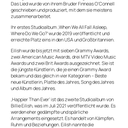
Das Lied wurde von ihrem Bruder Finneas O’Connell
geschrieben und produziert, mit dem sie meistens
zusammenarbeitet.
Ihr erstes Studioalbum ‚When We All Fall Asleep,
Where Do We Go?‘ wurde 2019 veröffentlicht und
erreichte Platz eins in den USA und Großbritannien.
Eilish wurde bis jetzt mit sieben Grammy Awards,
zwei American Music Awards, drei MTV Video Music
Awards und zwei Brit Awards ausgezeichnet. Sie ist
die jüngste Künstlerin, die je einen Grammy Award
bekam und das gleich in vier Kategorien – Beste
neue Künstlerin, Platte des Jahres, Song des Jahres
und Album des Jahres.
‚Happier Than Ever‘ ist das zweite Studioalbum von
Billie Eilish, was im Juli 2021 veröffentlicht wurde. Es
werden eher gedämpfte und spärliche
Arrangements eingesetzt. Es handelt von Kämpfen,
Ruhm und Beziehungen. Eilish nannte die