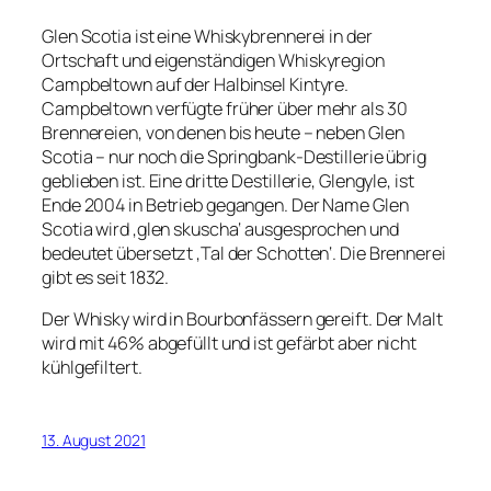
Glen Scotia ist eine Whiskybrennerei in der
Ortschaft und eigenständigen Whiskyregion
Campbeltown auf der Halbinsel Kintyre.
Campbeltown verfügte früher über mehr als 30
Brennereien, von denen bis heute – neben Glen
Scotia – nur noch die Springbank-Destillerie übrig
geblieben ist. Eine dritte Destillerie, Glengyle, ist
Ende 2004 in Betrieb gegangen. Der Name Glen
Scotia wird ‚glen skuscha‘ ausgesprochen und
bedeutet übersetzt ‚Tal der Schotten‘. Die Brennerei
gibt es seit 1832.
Der Whisky wird in Bourbonfässern gereift. Der Malt
wird mit 46% abgefüllt und ist gefärbt aber nicht
kühlgefiltert.
13. August 2021