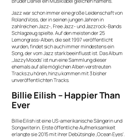
Bruder Daniel ein Musiklabel gleichen namens.
Jazz war schon immer eine große Leidenschaft von
Roland Voss, der in seinen jungen Jahren in
zahlreichen Jazz-, Free Jazz- und Jazzrock-Bands
Schlagzeug spielte. Auf den meisten der 25
Lemongrass-Alben, die seit 1997 veröffentlicht
wurden, findet sich auch immer mindestens ein
Song, der vom Jazz stark beeinflusst ist. Das Album
‚Jazzy Moods‘ ist nun eine Sammlung dieser
ehemals auf alle möglichen Alben verstreuten
Tracks zu hören, hinzu kommen mit 3 bisher
unveröffentlichten Tracks.
Billie Eilish – Happier Than
Ever
Billie Eilish ist eine US-amerikanische Sängerin und
Songwriterin. Erste öffentliche Aufmerksamkeit
erlangte sie 2015 mit ihrer Debütsingle ‚Ocean Eyes‘.