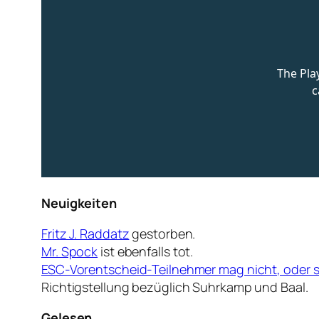
Neuigkeiten
Fritz J. Raddatz
gestorben.
Mr. Spock
ist ebenfalls tot.
ESC-Vorentscheid-Teilnehmer mag nicht, oder 
Richtigstellung bezüglich Suhrkamp und Baal.
Gelesen