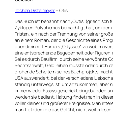
Jochen Distelmeyer
– Otis
Das Buch ist benannt nach ‚Outis‘ (griechisch
Zyklopen Polyphemus bemächtigt hat, um dem si
Tristan, ein nach der Trennung von seiner große
an einem Roman, der die ­Geschichte eines Progra
obendrein mit Homers „Odyssee“ verwoben werde
eine entsprechende Begebenheit oder Figuren i
Sei es durch Baulärm, durch seine verwöhnte Cou
Rechtsanwalt, Geld leihen musste oder durch das
drohende Scheitern seines Buchprojekts macht Tr
USA auswandert, bei der verschiedene Liebschaft
ständig unterwegs ist, um anzukommen, aber nie
immer wieder Essays geschickt eingebunden und 
werden sie bedient. Haltung findet man in diese
voller kleiner und größerer Ereignisse. Man in
man trotzdem nie das Gefühl, nicht weiterles