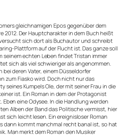
n Homers gleichnamigen Epos gegenüber dem
e 2012. Der Hauptcharakter in dem Buch heißt
versucht sich dort als Buchautor und schreibt
ring-Plattform auf der Flucht ist. Das ganze soll
m seinem echten Leben findet Tristan immer
t sich als viel schwieriger als angenommen.
h bei deren Vater, einem Düsseldorfer
hn zum Fiasko wird. Doch nicht nur das
 seines Kumpels Ole, der mit seiner Frau in die
einer ist. Ein Roman in dem der Protagonist
t. Eben eine Odysee. In die Handlung werden
n Alben der Band das Politische vermisst, hier
t sich leicht lesen. Ein ereignisloser Roman
was dann kommt manchmal recht banal ist, so hat
hmik. Man merkt dem Roman den Musiker