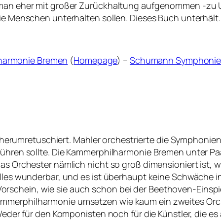
Roman eher mit großer Zurückhaltung aufgenommen -zu 
die Menschen unterhalten sollen. Dieses Buch unterhält.
harmonie Bremen
(
Homepage
) –
Schumann Symphoni
umretuschiert. Mahler orchestrierte die Symphonien n
fführen sollte. Die Kammerphilharmonie Bremen unter Pa
as Orchester nämlich nicht so groß dimensioniert ist, w
alles wunderbar, und es ist überhaupt keine Schwäche in
rschein, wie sie auch schon bei der Beethoven-Einspi
mmerphilharmonie umsetzen wie kaum ein zweites Orches
 Weder für den Komponisten noch für die Künstler, die es