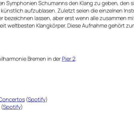
en Symphonien Schumanns den Klang zu geben, den sie
 künstlich aufzublasen. Zuletzt seien die einzelnen Ins
ker bezeichnen lassen, aber erst wenn alle zusammen mit
Zeit weltbesten Klangkörper. Diese Aufnahme gehört zum
lharmonie Bremen in der
Pier 2
.
 Concertos
(
Spotify
)
 (
Spotify
)