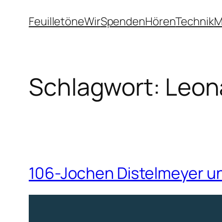
Zum
Feuilletöne
Wir
Spenden
Hören
Technik
M
Inhalt
springen
Schlagwort:
Leon
106-Jochen Distelmeyer 