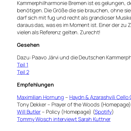
Kammerphilharmonie Bremen ist es gelungen, d
benötigen. Die Größe die sie brauchen, ohne sie
darf sich mit fug und recht als grandioser Musi
daraus das, was es im Moment ist. Einer der zu 
vielen als Referenz gelten. Zurecht!
Gesehen
Dazu:
Paavo Järvi und die
Deutschen Kammerphi
Teil 1
Teil 2
Empfehlungen
Maximilian Hornung
–
Haydn & Azarashvili Cello
Tony Dekker – Prayer of the Woods (Homepage)
Will Butler
– Policy (Homepage) (
Spotify
)
Tommy Wosch interviewt Sarah Kuttner