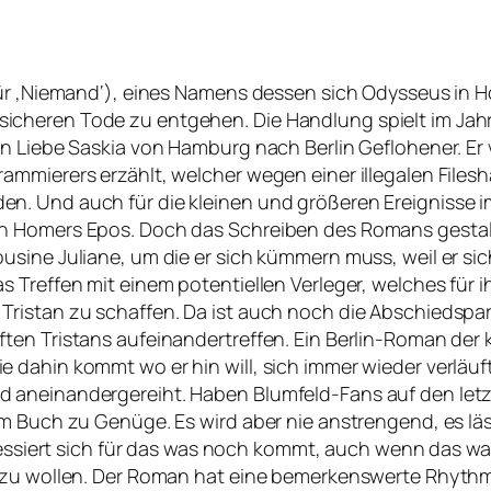
 für ‚Niemand‘), eines Namens dessen sich Odysseus i
cheren Tode zu entgehen. Die Handlung spielt im Jahr
n Liebe Saskia von Hamburg nach Berlin Geflohener. Er 
mmierers erzählt, welcher wegen einer illegalen Filesha
n. Und auch für die kleinen und größeren Ereignisse i
n Homers Epos. Doch das Schreiben des Romans gestalte
sine Juliane, um die er sich kümmern muss, weil er sic
 Treffen mit einem potentiellen Verleger, welches für i
istan zu schaffen. Da ist auch noch die Abschiedsparty
en Tristans aufeinandertreffen. Ein Berlin-Roman der k
 dahin kommt wo er hin will, sich immer wieder verläuf
aneinandergereiht. Haben Blumfeld-Fans auf den letzte
m Buch zu Genüge. Es wird aber nie anstrengend, es läss
teressiert sich für das was noch kommt, auch wenn das 
en zu wollen. Der Roman hat eine bemerkenswerte Rhyt