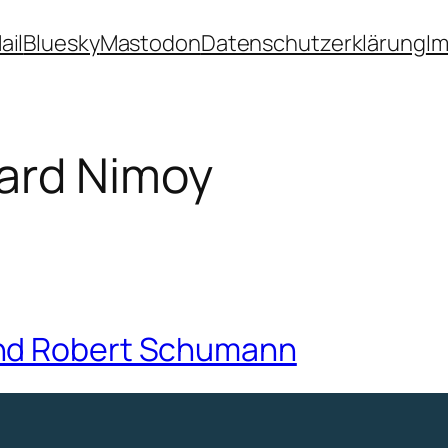
ail
Bluesky
Mastodon
Datenschutzerklärung
I
ard Nimoy
und Robert Schumann