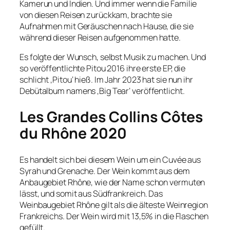
Kamerun und Indien. Und immer wenn die Familie
von diesen Reisen zurückkam, brachte sie
Aufnahmen mit Geräuschen nach Hause, die sie
während dieser Reisen aufgenommen hatte.
Es folgte der Wunsch, selbst Musik zu machen. Und
so veröffentlichte Pitou 2016 ihre erste EP, die
schlicht ‚Pitou‘ hieß. Im Jahr 2023 hat sie nun ihr
Debütalbum namens ‚Big Tear‘ veröffentlicht.
Les Grandes Collins Côtes
du Rhône 2020
Es handelt sich bei diesem Wein um ein Cuvée aus
Syrah und Grenache. Der Wein kommt aus dem
Anbaugebiet Rhône, wie der Name schon vermuten
lässt, und somit aus Südfrankreich. Das
Weinbaugebiet Rhône gilt als die älteste Weinregion
Frankreichs. Der Wein wird mit 13,5% in die Flaschen
gefüllt.