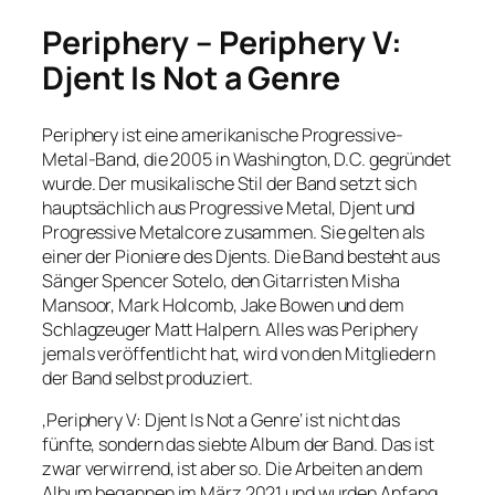
Periphery – Periphery V:
Djent Is Not a Genre
Periphery ist eine amerikanische Progressive-
Metal-Band, die 2005 in Washington, D.C. gegründet
wurde. Der musikalische Stil der Band setzt sich
hauptsächlich aus Progressive Metal, Djent und
Progressive Metalcore zusammen. Sie gelten als
einer der Pioniere des Djents. Die Band besteht aus
Sänger Spencer Sotelo, den Gitarristen Misha
Mansoor, Mark Holcomb, Jake Bowen und dem
Schlagzeuger Matt Halpern. Alles was Periphery
jemals veröffentlicht hat, wird von den Mitgliedern
der Band selbst produziert.
‚Periphery V: Djent Is Not a Genre‘ ist nicht das
fünfte, sondern das siebte Album der Band. Das ist
zwar verwirrend, ist aber so. Die Arbeiten an dem
Album begannen im März 2021 und wurden Anfang