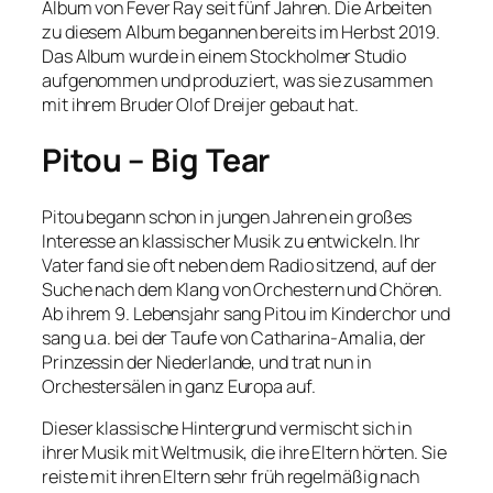
Album von Fever Ray seit fünf Jahren. Die Arbeiten
zu diesem Album begannen bereits im Herbst 2019.
Das Album wurde in einem Stockholmer Studio
aufgenommen und produziert, was sie zusammen
mit ihrem Bruder Olof Dreijer gebaut hat.
Pitou – Big Tear
Pitou begann schon in jungen Jahren ein großes
Interesse an klassischer Musik zu entwickeln. Ihr
Vater fand sie oft neben dem Radio sitzend, auf der
Suche nach dem Klang von Orchestern und Chören.
Ab ihrem 9. Lebensjahr sang Pitou im Kinderchor und
sang u.a. bei der Taufe von Catharina-Amalia, der
Prinzessin der Niederlande, und trat nun in
Orchestersälen in ganz Europa auf.
Dieser klassische Hintergrund vermischt sich in
ihrer Musik mit Weltmusik, die ihre Eltern hörten. Sie
reiste mit ihren Eltern sehr früh regelmäßig nach