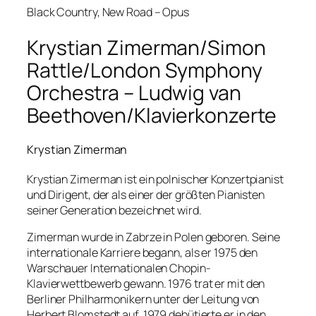
Black Country, New Road – Opus
Krystian Zimerman/Simon
Rattle/London Symphony
Orchestra – Ludwig van
Beethoven/Klavierkonzerte
Krystian Zimerman
Krystian Zimerman ist ein polnischer Konzertpianist
und Dirigent, der als einer der größten Pianisten
seiner Generation bezeichnet wird.
Zimerman wurde in Zabrze in Polen geboren. Seine
internationale Karriere begann, als er 1975 den
Warschauer Internationalen Chopin-
Klavierwettbewerb gewann. 1976 trat er mit den
Berliner Philharmonikern unter der Leitung von
Herbert Blomstedt auf. 1979 debütierte er in den