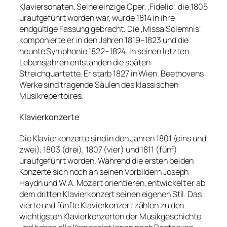
Klaviersonaten. Seine einzige Oper, ‚Fidelio‘, die 1805
uraufgeführt worden war, wurde 1814 in ihre
endgültige Fassung gebracht. Die ‚Missa Solemnis‘
komponierte er in den Jahren 1819–1823 und die
neunte Symphonie 1822–1824. In seinen letzten
Lebensjahren entstanden die späten
Streichquartette. Er starb 1827 in Wien. Beethovens
Werke sind tragende Säulen des klassischen
Musikrepertoires.
Klavierkonzerte
Die Klavierkonzerte sind in den Jahren 1801 (eins und
zwei), 1803 (drei), 1807 (vier) und 1811 (fünf)
uraufgeführt worden. Während die ersten beiden
Konzerte sich noch an seinen Vorbildern Joseph
Haydn und W.A. Mozart orientieren, entwickelt er ab
dem dritten Klavierkonzert seinen eigenen Stil. Das
vierte und fünfte Klavierkonzert zählen zu den
wichtigsten Klavierkonzerten der Musikgeschichte