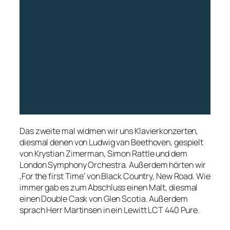
Das zweite mal widmen wir uns Klavierkonzerten,
diesmal denen von Ludwig van Beethoven, gespielt
von Krystian Zimerman, Simon Rattle und dem
London Symphony Orchestra. Außerdem hörten wir
‚For the first Time‘ von Black Country, New Road. Wie
immer gab es zum Abschluss einen Malt, diesmal
einen Double Cask von Glen Scotia. Außerdem
sprach Herr Martinsen in ein Lewitt LCT 440 Pure.