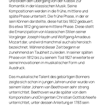
und bilden den Übergang von der Klassik zur
Romantik in der klassischen Musik. Seine
Kompositionen werden in die frühe, mittlere und
späte Phase unterteilt. Die frühe Phase, in der er
sein Können darstellte, diese hat bis 1802 gedauert.
Bis etwa 1812 ging seine mittlere Phase. Diese stellt
die Emanzipation von klassischen Stilen seiner
Vorgänger Joseph Haydn und Wolfgang Amadeus
Mozart dar, und wird manchmal auch als heroisch
bezeichnet. Während dieser Zeit begann er
zunehmend an Taubheit zu leiden. In seiner späten
Phase von 1812 bis zu seinem Tod 1827 erweiterte er
seine Innovationen in musikalischer Form und
Ausdruck.
Das musikalische Talent des gebürtigen Bonners
zeigte sich schon in jungen Jahren und er wurde von
seinem Vater Johann van Beethoven sehr streng
unterrichtet. Beethoven wurde später von dem
Komponisten und Dirigenten Christian Gottlob Neefe
unterrichtet, unter dessen Anleitung er 1783 sein