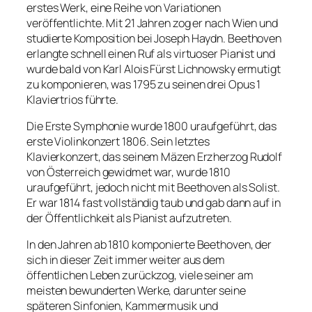
erstes Werk, eine Reihe von Variationen
veröffentlichte. Mit 21 Jahren zog er nach Wien und
studierte Komposition bei Joseph Haydn. Beethoven
erlangte schnell einen Ruf als virtuoser Pianist und
wurde bald von Karl Alois Fürst Lichnowsky ermutigt
zu komponieren, was 1795 zu seinen drei Opus 1
Klaviertrios führte.
Die Erste Symphonie wurde 1800 uraufgeführt, das
erste Violinkonzert 1806. Sein letztes
Klavierkonzert, das seinem Mäzen Erzherzog Rudolf
von Österreich gewidmet war, wurde 1810
uraufgeführt, jedoch nicht mit Beethoven als Solist.
Er war 1814 fast vollständig taub und gab dann auf in
der Öffentlichkeit als Pianist aufzutreten.
In den Jahren ab 1810 komponierte Beethoven, der
sich in dieser Zeit immer weiter aus dem
öffentlichen Leben zurückzog, viele seiner am
meisten bewunderten Werke, darunter seine
späteren Sinfonien, Kammermusik und