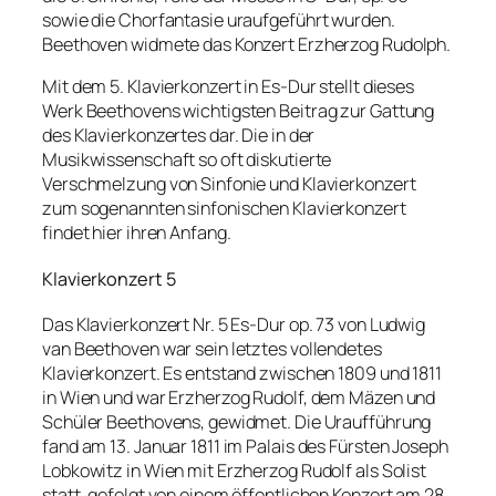
sowie die Chorfantasie uraufgeführt wurden.
Beethoven widmete das Konzert Erzherzog Rudolph.
Mit dem 5. Klavierkonzert in Es-Dur stellt dieses
Werk Beethovens wichtigsten Beitrag zur Gattung
des Klavierkonzertes dar. Die in der
Musikwissenschaft so oft diskutierte
Verschmelzung von Sinfonie und Klavierkonzert
zum sogenannten sinfonischen Klavierkonzert
findet hier ihren Anfang.
Klavierkonzert 5
Das Klavierkonzert Nr. 5 Es-Dur op. 73 von Ludwig
van Beethoven war sein letztes vollendetes
Klavierkonzert. Es entstand zwischen 1809 und 1811
in Wien und war Erzherzog Rudolf, dem Mäzen und
Schüler Beethovens, gewidmet. Die Uraufführung
fand am 13. Januar 1811 im Palais des Fürsten Joseph
Lobkowitz in Wien mit Erzherzog Rudolf als Solist
statt, gefolgt von einem öffentlichen Konzert am 28.