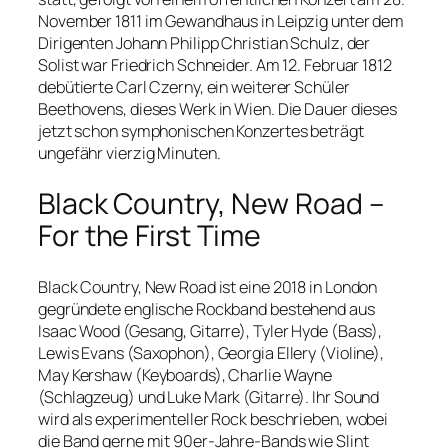
November 1811 im Gewandhaus in Leipzig unter dem
Dirigenten Johann Philipp Christian Schulz, der
Solist war Friedrich Schneider. Am 12. Februar 1812
debütierte Carl Czerny, ein weiterer Schüler
Beethovens, dieses Werk in Wien. Die Dauer dieses
jetzt schon symphonischen Konzertes beträgt
ungefähr vierzig Minuten.
Black Country, New Road –
For the First Time
Black Country, New Road ist eine 2018 in London
gegründete englische Rockband bestehend aus
Isaac Wood (Gesang, Gitarre), Tyler Hyde (Bass),
Lewis Evans (Saxophon), Georgia Ellery (Violine),
May Kershaw (Keyboards), Charlie Wayne
(Schlagzeug) und Luke Mark (Gitarre). Ihr Sound
wird als experimenteller Rock beschrieben, wobei
die Band gerne mit 90er-Jahre-Bands wie Slint