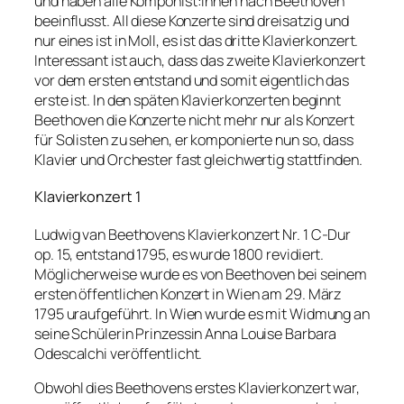
und haben alle Komponist:Innen nach Beethoven
beeinflusst. All diese Konzerte sind dreisatzig und
nur eines ist in Moll, es ist das dritte Klavierkonzert.
Interessant ist auch, dass das zweite Klavierkonzert
vor dem ersten entstand und somit eigentlich das
erste ist. In den späten Klavierkonzerten beginnt
Beethoven die Konzerte nicht mehr nur als Konzert
für Solisten zu sehen, er komponierte nun so, dass
Klavier und Orchester fast gleichwertig stattfinden.
Klavierkonzert 1
Ludwig van Beethovens Klavierkonzert Nr. 1 C-Dur
op. 15, entstand 1795, es wurde 1800 revidiert.
Möglicherweise wurde es von Beethoven bei seinem
ersten öffentlichen Konzert in Wien am 29. März
1795 uraufgeführt. In Wien wurde es mit Widmung an
seine Schülerin Prinzessin Anna Louise Barbara
Odescalchi veröffentlicht.
Obwohl dies Beethovens erstes Klavierkonzert war,