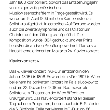
Jahr 1800 komponiert, obwohl das Entstehungsjahr
von einigen zeitgenössischen
Musikwissenschaftlern in Frage gestellt wird. Es
wurde am 5. April 1803 mit dem Komponisten als
Solist uraufgeführt. In derselben Aufführung wurden
auch die Zweite Symphonie und das Oratorium
Christus auf dem Ölberg uraufgeführt. Die
Komposition wurde 1804 gedruckt und war Prinz
Louis Ferdinand von Preußen gewidmet. Das erste
Hauptthema erinnert an Mozarts 24. Klavierkonzert.
Klavierkonzert 4
Das 4. Klavierkonzert in G-Dur entstand in den
Jahren 1805 bis 1806. Es wurde im März 1807 in Wien
bei einem halbprivaten Konzert im Palais Lobkowitz
und am 22. Dezember 1808 mit Beethoven als
Solisten am Theater an der Wien öffentlich
uraufgeführt. Das Klavierkonzert stand an diesem
Tag auf dem Programm, bei der auch die 5. Sinfonie,
die 6. Sinfonie, Teile der Messe in C-Dur, op. 86