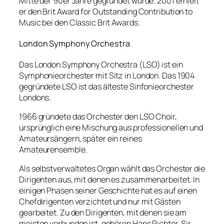
Mitte der 90er Jahre gegründet wurde. 2001 erhielt
er den Brit Award for Outstanding Contribution to
Music bei den Classic Brit Awards.
London Symphony Orchestra
Das London Symphony Orchestra (LSO) ist ein
Symphonieorchester mit Sitz in London. Das 1904
gegründete LSO ist das älteste Sinfonieorchester
Londons.
1966 gründete das Orchester den LSO Choir,
ursprünglich eine Mischung aus professionellen und
Amateursängern, später ein reines
Amateurensemble.
Als selbstverwaltetes Organ wählt das Orchester die
Dirigenten aus, mit denen es zusammenarbeitet. In
einigen Phasen seiner Geschichte hat es auf einen
Chefdirigenten verzichtet und nur mit Gästen
gearbeitet. Zu den Dirigenten, mit denen sie am
meisten verbunden ist, gehören Hans Richter, Sir