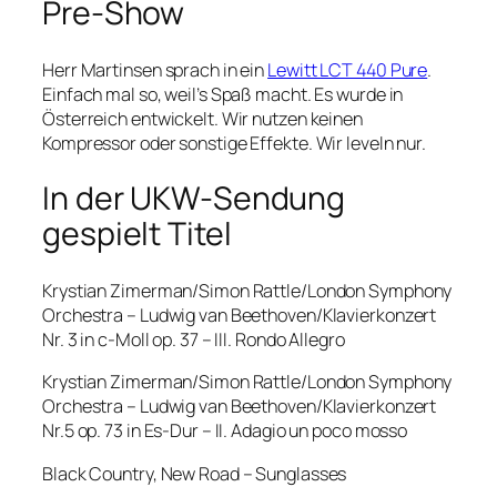
Pre-Show
Herr Martinsen sprach in ein
Lewitt LCT 440 Pure
.
Einfach mal so, weil’s Spaß macht. Es wurde in
Österreich entwickelt. Wir nutzen keinen
Kompressor oder sonstige Effekte. Wir leveln nur.
In der UKW-Sendung
gespielt Titel
Krystian Zimerman/Simon Rattle/London Symphony
Orchestra – Ludwig van Beethoven/Klavierkonzert
Nr. 3 in c-Moll op. 37 – III. Rondo Allegro
Krystian Zimerman/Simon Rattle/London Symphony
Orchestra – Ludwig van Beethoven/Klavierkonzert
Nr.5 op. 73 in Es-Dur – II. Adagio un poco mosso
Black Country, New Road – Sunglasses