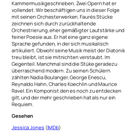
Kammermusikgeschrieben. Zwei Opern hat er
vollendet. Wir beschäftigen uns in dieser Folge
mit seinen Orchesterwerken. Faurés Stücke
zeichnen sich durch zurückhaltende
Orchestrierung, eher gemäßigter Lautstärke und
feiner Poesie aus. Er hat eine ganz eigene
Sprache gefunden, in der sich musikalisch
artikuliert. Obwohl seine Musik meist der Diatonik
treu bleibt, ist sie mitnichten verstaubt. Im
Gegenteil. Manchmal sind die Stüke geradezu
überraschend modern. Zu seinen Schülern
zählten Nadia Boulanger, George Enescu,
Reynaldo Hahn, Charles Koechlin und Maurice
Ravel. Ein Komponist den es noch zu entdecken
gilt, und der mehr geschrieben hat als nur ein
Requiem.
Gesehen
Jessica Jones
(
IMDb
)