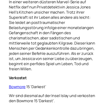
In einer weiteren düsteren Marvel-Serie auf
Netflix darf nun Privatdetektivin Jessica Jones
Hell’s Kitchen unsicher machen. Trotz ihrer
Superkraft ist ihr Leben alles andere als leicht:
Sie leidet an posttraumatischer
Belastungsstörung infolge einer monatelangen
Gefangenschaft in den Fängen des
charismatischen, aber sadistischen und
mittlerweile tot geglaubten Kilgrave. Dieser kann
Menschen per Gedankenkontrolle dazu bringen,
jeden seiner Befehle auszuführen. Als er zurück
ist, um Jessica von seiner Liebe zu überzeugen,
beginnt ein perfides Spiel um Leben, Tod und
freien Willen.
Verkostet
Bowmore
15 ‘Darkest’
Wir sind diesmal auf der Insel Islay und verkosten
den Bowmore 15 ‘Darkest’.