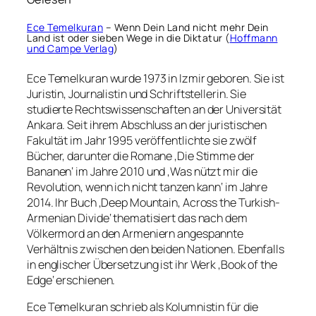
Ece Temelkuran
– Wenn Dein Land nicht mehr Dein
Land ist oder sieben Wege in die Diktatur (
Hoffmann
und Campe Verlag
)
Ece Temelkuran wurde 1973 in Izmir geboren. Sie ist
Juristin, Journalistin und Schriftstellerin. Sie
studierte Rechtswissenschaften an der Universität
Ankara. Seit ihrem Abschluss an der juristischen
Fakultät im Jahr 1995 veröffentlichte sie zwölf
Bücher, darunter die Romane ‚Die Stimme der
Bananen‘ im Jahre 2010 und ‚Was nützt mir die
Revolution, wenn ich nicht tanzen kann‘ im Jahre
2014. Ihr Buch ‚Deep Mountain, Across the Turkish-
Armenian Divide‘ thematisiert das nach dem
Völkermord an den Armeniern angespannte
Verhältnis zwischen den beiden Nationen. Ebenfalls
in englischer Übersetzung ist ihr Werk ‚Book of the
Edge‘ erschienen.
Ece Temelkuran schrieb als Kolumnistin für die