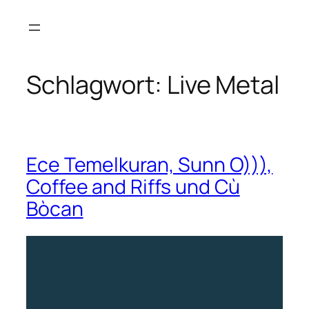
Zum
Inhalt
springen
Schlagwort:
Live Metal
Ece Temelkuran, Sunn O))),
Coffee and Riffs und Cù
Bòcan