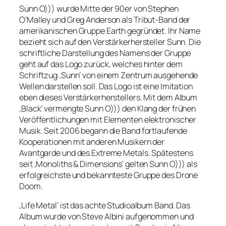
Sunn O))) wurde Mitte der 90er von Stephen
O’Malley und Greg Anderson als Tribut-Band der
amerikanischen Gruppe Earth gegründet. Ihr Name
bezieht sich auf den Verstärkerhersteller Sunn. Die
schriftliche Darstellung des Namens der Gruppe
geht auf das Logo zurück, welches hinter dem
Schriftzug ‚Sunn‘ von einem Zentrum ausgehende
Wellen darstellen soll. Das Logo ist eine Imitation
eben dieses Verstärkerherstellers. Mit dem Album
‚Black‘ vermengte Sunn O))) den Klang der frühen
Veröffentlichungen mit Elementen elektronischer
Musik. Seit 2006 begann die Band fortlaufende
Kooperationen mit anderen Musikern der
Avantgarde und des Extreme Metals. Spätestens
seit ‚Monoliths & Dimensions‘ gelten Sunn O))) als
erfolgreichste und bekannteste Gruppe des Drone
Doom.
‚Life Metal‘ ist das achte Studioalbum Band. Das
Album wurde von Steve Albini aufgenommen und