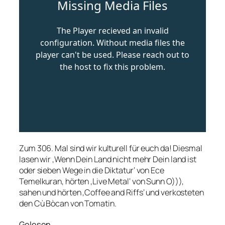
Zum 306. Mal sind wir kulturell für euch da! Diesmal
lasen wir ‚Wenn Dein Land nicht mehr Dein land ist
oder sieben Wege in die Diktatur‘ von Ece
Temelkuran, hörten ‚Live Metal‘ von Sunn O))),
sahen und hörten ‚Coffee and Riffs‘ und verkosteten
den Cù Bòcan von Tomatin.
Gelesen