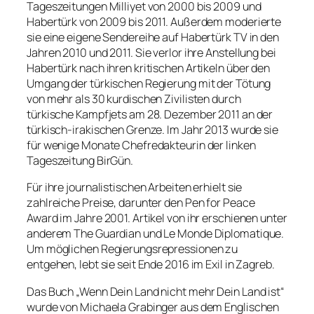
Tageszeitungen Milliyet von 2000 bis 2009 und
Habertürk von 2009 bis 2011. Außerdem moderierte
sie eine eigene Sendereihe auf Habertürk TV in den
Jahren 2010 und 2011. Sie verlor ihre Anstellung bei
Habertürk nach ihren kritischen Artikeln über den
Umgang der türkischen Regierung mit der Tötung
von mehr als 30 kurdischen Zivilisten durch
türkische Kampfjets am 28. Dezember 2011 an der
türkisch-irakischen Grenze. Im Jahr 2013 wurde sie
für wenige Monate Chefredakteurin der linken
Tageszeitung BirGün.
Für ihre journalistischen Arbeiten erhielt sie
zahlreiche Preise, darunter den Pen for Peace
Award im Jahre 2001. Artikel von ihr erschienen unter
anderem The Guardian und Le Monde Diplomatique.
Um möglichen Regierungsrepressionen zu
entgehen, lebt sie seit Ende 2016 im Exil in Zagreb.
Das Buch „Wenn Dein Land nicht mehr Dein Land ist“
wurde von Michaela Grabinger aus dem Englischen