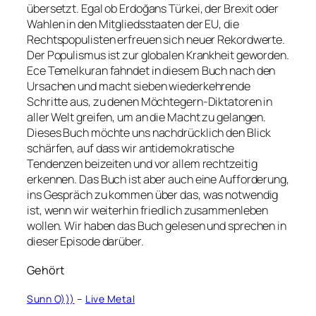
übersetzt. Egal ob Erdoğans Türkei, der Brexit oder
Wahlen in den Mitgliedsstaaten der EU, die
Rechtspopulisten erfreuen sich neuer Rekordwerte.
Der Populismus ist zur globalen Krankheit geworden.
Ece Temelkuran fahndet in diesem Buch nach den
Ursachen und macht sieben wiederkehrende
Schritte aus, zu denen Möchtegern-Diktatoren in
aller Welt greifen, um an die Macht zu gelangen.
Dieses Buch möchte uns nachdrücklich den Blick
schärfen, auf dass wir antidemokratische
Tendenzen beizeiten und vor allem rechtzeitig
erkennen. Das Buch ist aber auch eine Aufforderung,
ins Gespräch zu kommen über das, was notwendig
ist, wenn wir weiterhin friedlich zusammenleben
wollen. Wir haben das Buch gelesen und sprechen in
dieser Episode darüber.
Gehört
Sunn O)))
–
Live Metal