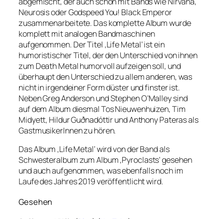
abgemischt, der auch schon mit Bands wie Nirvana,
Neurosis oder Godspeed You! Black Emperor
zusammenarbeitete. Das komplette Album wurde
komplett mit analogen Bandmaschinen
aufgenommen. Der Titel ‚Life Metal‘ ist ein
humoristischer Titel, der den Unterschied von ihnen
zum Death Metal humorvoll aufzeigen soll, und
überhaupt den Unterschied zu allem anderen, was
nicht in irgendeiner Form düster und finster ist.
Neben Greg Anderson und Stephen O’Malley sind
auf dem Album diesmal Tos Nieuwenhuizen, Tim
Midyett, Hildur Guðnadóttir und Anthony Pateras als
GastmusikerInnen zu hören.
Das Album ‚Life Metal‘ wird von der Band als
Schwesteralbum zum Album ‚Pyroclasts‘ gesehen
und auch aufgenommen, was ebenfalls noch im
Laufe des Jahres 2019 veröffentlicht wird.
Gesehen