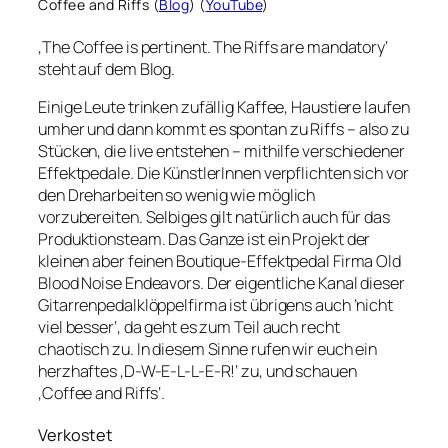
Coffee and Riffs (
Blog
) (
YouTube
)
‚The Coffee is pertinent. The Riffs are mandatory‘
steht auf dem Blog.
Einige Leute trinken zufällig Kaffee, Haustiere laufen
umher und dann kommt es spontan zu Riffs – also zu
Stücken, die live entstehen – mithilfe verschiedener
Effektpedale. Die KünstlerInnen verpflichten sich vor
den Dreharbeiten so wenig wie möglich
vorzubereiten. Selbiges gilt natürlich auch für das
Produktionsteam. Das Ganze ist ein Projekt der
kleinen aber feinen Boutique-Effektpedal Firma Old
Blood Noise Endeavors. Der eigentliche Kanal dieser
Gitarrenpedalklöppelfirma ist übrigens auch ’nicht
viel besser‘, da geht es zum Teil auch recht
chaotisch zu. In diesem Sinne rufen wir euch ein
herzhaftes ‚D-W-E-L-L-E-R!‘ zu, und schauen
‚Coffee and Riffs‘.
Verkostet