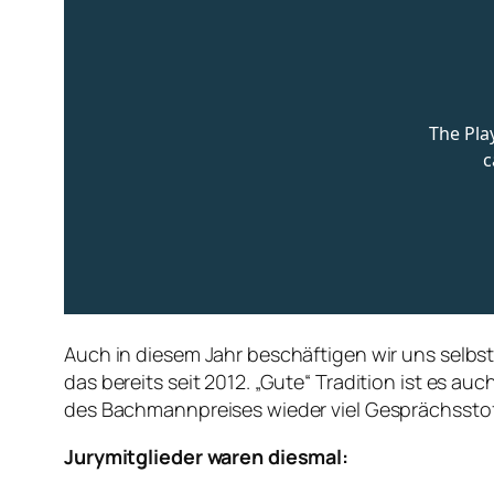
Auch in diesem Jahr beschäftigen wir uns selbs
das bereits seit 2012. „Gute“ Tradition ist es 
des Bachmannpreises wieder viel Gesprächsstof
Jurymitglieder waren diesmal: