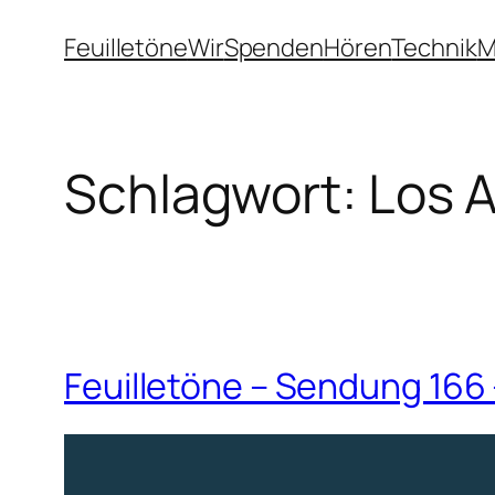
Zum
Feuilletöne
Wir
Spenden
Hören
Technik
M
Inhalt
springen
Schlagwort:
Los A
Feuilletöne – Sendung 166