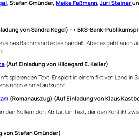
gel
,
Stefan Gmünder,
Meike Feßmann
,
Juri Steiner
u
nladung von Sandra Kegel) –> BKS-Bank-Publikumspr
en eines Bachmanntextes handelt. Aber es geht auch um
n.
ma
(Auf Einladung von Hildegard E. Keller)
nft spielenden Text. Er spielt in einem fiktiven Land in 
erns noch einmal aufsucht.
 kam
(Romanauszug) (Auf Einladung von Klaus Kastb
in den Nullern dort Abitur. Ein Text, der den Konflikt 
g von Stefan Gmünder)