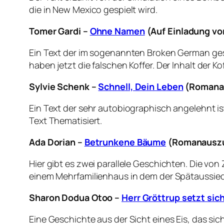
die in New Mexico gespielt wird.
Tomer Gardi –
Ohne Namen
(Auf Einladung vo
Ein Text der im sogenannten Broken German gesch
haben jetzt die falschen Koffer. Der Inhalt der 
Sylvie Schenk –
Schnell, Dein Leben
(Romanau
Ein Text der sehr autobiographisch angelehnt i
Text Thematisiert.
Ada Dorian –
Betrunkene Bäume
(Romanauszug
Hier gibt es zwei parallele Geschichten. Die vo
einem Mehrfamilienhaus in dem der Spätaussiedle
Sharon Dodua Otoo –
Herr Gröttrup setzt sich
Eine Geschichte aus der Sicht eines Eis, das si