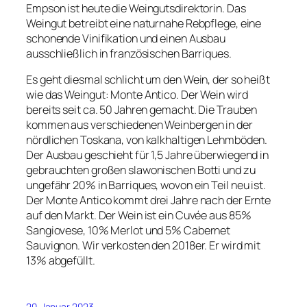
Empson ist heute die Weingutsdirektorin. Das
Weingut betreibt eine naturnahe Rebpflege, eine
schonende Vinifikation und einen Ausbau
ausschließlich in französischen Barriques.
Es geht diesmal schlicht um den Wein, der so heißt
wie das Weingut: Monte Antico. Der Wein wird
bereits seit ca. 50 Jahren gemacht. Die Trauben
kommen aus verschiedenen Weinbergen in der
nördlichen Toskana, von kalkhaltigen Lehmböden.
Der Ausbau geschieht für 1,5 Jahre überwiegend in
gebrauchten großen slawonischen Botti und zu
ungefähr 20% in Barriques, wovon ein Teil neu ist.
Der Monte Antico kommt drei Jahre nach der Ernte
auf den Markt. Der Wein ist ein Cuvée aus 85%
Sangiovese, 10% Merlot und 5% Cabernet
Sauvignon. Wir verkosten den 2018er. Er wird mit
13% abgefüllt.
20. Januar 2023