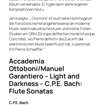
Album verwendete. Er fügte dann seine eigenen
Kompositionen hinzu.
Jarre sagte: „‚Oxymore‘ ist auch eine Hommage an
die französische Herangehensweise an moderne
Musik, elektroakustische Musik und meine frühen
Studien am GRM (Groupe de Recherche de Musique
Concrète), wo Pierre definitiv die Zukunft der
elektronischen Musik beeinflusst hat, zusammen
mit Pierre Schaeffer.“
Accademia
Ottoboni/Manuel
Garantiero – Light and
Darkness – C.P.E. Bach:
Flute Sonatas
C.P.E. Bach