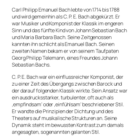
Carl Philipp Emanuel Bach lebte von 1714 bis 1788
und wird gemeinhin als C. P. E. Bach abgekürzt. Er
war Musiker und Komponist der Klassik im engeren
Sinn und das fünfte Kind von Johann Sebastian Bach
und Maria Barbara Bach. Seine Zeitgenossen
kannten ihn schlicht als Emanuel Bach. Seinen
zweiten Namen bekam er von seinem Taufpaten
Georg Philipp Telemann, eines Freundes Johann
Sebastian Bachs.
C. P. E. Bach war ein einflussreicher Komponist, der
zu einer Zeit des Übergangs zwischen Barock und
der darauf folgenden Klassik wirkte. Sein Ansatz war
ein ausdrucksstarker, turbulenter, oft auch als
‚empfindsam‘ oder ‚einfühlsam‘ beschriebener Stil.
Er wandte die Prinzipien der Dichtung und des
Theaters auf musikalische Strukturen an. Seine
Dynamik steht im bewussten Kontrast zum damals
angesagten, sogenannten galanten Stil.