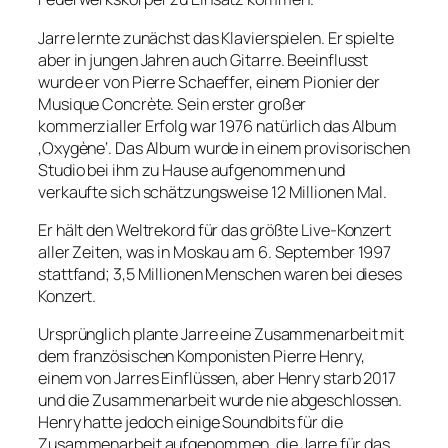
Jarre lernte zunächst das Klavierspielen. Er spielte
aber in jungen Jahren auch Gitarre. Beeinflusst
wurde er von Pierre Schaeffer, einem Pionier der
Musique Concrète. Sein erster großer
kommerzialler Erfolg war 1976 natürlich das Album
‚Oxygène‘. Das Album wurde in einem provisorischen
Studio bei ihm zu Hause aufgenommen und
verkaufte sich schätzungsweise 12 Millionen Mal.
Er hält den Weltrekord für das größte Live-Konzert
aller Zeiten, was in Moskau am 6. September 1997
stattfand; 3,5 Millionen Menschen waren bei dieses
Konzert.
Ursprünglich plante Jarre eine Zusammenarbeit mit
dem französischen Komponisten Pierre Henry,
einem von Jarres Einflüssen, aber Henry starb 2017
und die Zusammenarbeit wurde nie abgeschlossen.
Henry hatte jedoch einige Soundbits für die
Zusammenarbeit aufgenommen, die Jarre für das