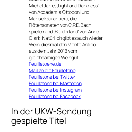
Michel Jarre, ‚Light and Darkness‘
von Accademia Ottoboni und
Manuel Garantiero, die
Flötensonaten von C.P.E. Bach
spielen und ‚Borderland‘ von Anne
Clark. Natürlich gibt es auch wieder
Wein, diesmal den Monte Antico
aus dem Jahr 2018 vom
gleichnamigen Weingut.
Feuilletoene.de
Mail an die Feuilletöne
Feuilletöne bei Twitter
Feuilletöne bei Mastodon
Feuilletöne bei Instagram
Feuilletöne bei Facebook
In der UKW-Sendung
gespielte Titel