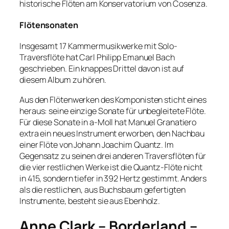
historische Flöten am Konservatorium von Cosenza.
Flötensonaten
Insgesamt 17 Kammermusikwerke mit Solo-
Traversflöte hat Carl Philipp Emanuel Bach
geschrieben. Ein knappes Drittel davon ist auf
diesem Album zu hören.
Aus den Flötenwerken des Komponisten sticht eines
heraus: seine einzige Sonate für unbegleitete Flöte.
Für diese Sonate in a-Moll hat Manuel Granatiero
extra ein neues Instrument erworben, den Nachbau
einer Flöte von Johann Joachim Quantz. Im
Gegensatz zu seinen drei anderen Traversflöten für
die vier restlichen Werke ist die Quantz-Flöte nicht
in 415, sondern tiefer in 392 Hertz gestimmt. Anders
als die restlichen, aus Buchsbaum gefertigten
Instrumente, besteht sie aus Ebenholz.
Anne Clark – Borderland –