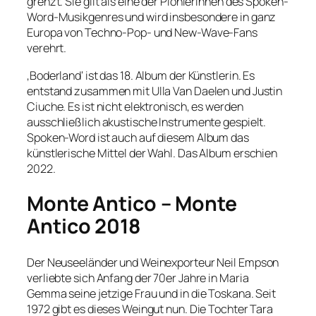
grenzt. Sie gilt als eine der Pionierinnen des Spoken-
Word-Musikgenres und wird insbesondere in ganz
Europa von Techno-Pop- und New-Wave-Fans
verehrt.
‚Boderland‘ ist das 18. Album der Künstlerin. Es
entstand zusammen mit Ulla Van Daelen und Justin
Ciuche. Es ist nicht elektronisch, es werden
ausschließlich akustische Instrumente gespielt.
Spoken-Word ist auch auf diesem Album das
künstlerische Mittel der Wahl. Das Album erschien
2022.
Monte Antico – Monte
Antico 2018
Der Neuseeländer und Weinexporteur Neil Empson
verliebte sich Anfang der 70er Jahre in Maria
Gemma seine jetzige Frau und in die Toskana. Seit
1972 gibt es dieses Weingut nun. Die Tochter Tara