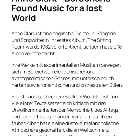
Found Music for a lost
World
Anne Clark ist eine englische Dichterin, Sängerin
und Songwriterin. Ihr erstes Album ‚The Sitting
Room‘ wurde 1982 veröffentlicht, seitdem hat sie 18
Alben veröffentlicht.
Ihre Werke mit experimentellen Musikern bewegen
sich im Bereich von elektronischen und
avantgardistischen Genres, mit unterschiedlich
harten sowie romantischen und orchestralen Stilen.
Sie ist hauptsächlich ein Spoken-Word-Künstlerin.
Viele ihrer Texte setzen sich kritisch mit den
Unvollkommenheiten der Menschheit, des Alltags
und der Politik auseinander. Vor allem auf ihren
frühen Alben hat sie eine düstere, melancholische
Atmosphäre geschaffen, die an Weltschmerz