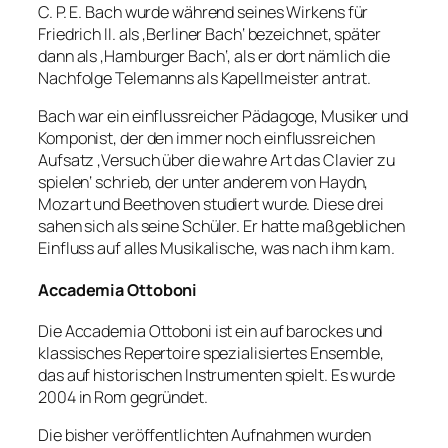
C. P. E. Bach wurde während seines Wirkens für
Friedrich II. als ‚Berliner Bach‘ bezeichnet, später
dann als ‚Hamburger Bach‘, als er dort nämlich die
Nachfolge Telemanns als Kapellmeister antrat.
Bach war ein einflussreicher Pädagoge, Musiker und
Komponist, der den immer noch einflussreichen
Aufsatz ‚Versuch über die wahre Art das Clavier zu
spielen‘ schrieb, der unter anderem von Haydn,
Mozart und Beethoven studiert wurde. Diese drei
sahen sich als seine Schüler. Er hatte maßgeblichen
Einfluss auf alles Musikalische, was nach ihm kam.
Accademia Ottoboni
Die Accademia Ottoboni ist ein auf barockes und
klassisches Repertoire spezialisiertes Ensemble,
das auf historischen Instrumenten spielt. Es wurde
2004 in Rom gegründet.
Die bisher veröffentlichten Aufnahmen wurden