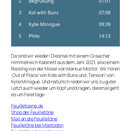
Da sind wir wieder! Diesmal mit einem Graacher
Himmelreich Kabinett aus dem Jahr 2021, also einem
Riesling von der Mosel von Markus Molitor. Wir hören
‚Out of Place‘ von Kids with Buns und ‚Tension‘ von
Kylie Minogue. Und natürlich reden wir uns zu guter
Letzt auch wieder um Kopf und Kragen, diesmal geht
es um Feiertage
Feuilletoene.de
Shop der Feuilletöne
Mail an die Feuilletöne
Feuilletöne bei Mastodon