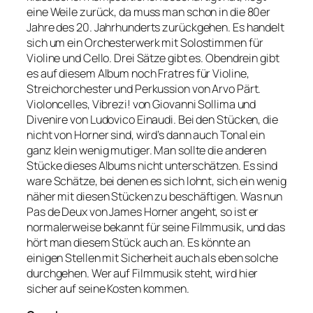
eine Weile zurück, da muss man schon in die 80er
Jahre des 20. Jahrhunderts zurückgehen. Es handelt
sich um ein Orchesterwerk mit Solostimmen für
Violine und Cello. Drei Sätze gibt es. Obendrein gibt
es auf diesem Album noch Fratres für Violine,
Streichorchester und Perkussion von Arvo Pärt.
Violoncelles, Vibrezi! von Giovanni Sollima und
Divenire von Ludovico Einaudi. Bei den Stücken, die
nicht von Horner sind, wird’s dann auch Tonal ein
ganz klein wenig mutiger. Man sollte die anderen
Stücke dieses Albums nicht unterschätzen. Es sind
ware Schätze, bei denen es sich lohnt, sich ein wenig
näher mit diesen Stücken zu beschäftigen. Was nun
Pas de Deux von James Horner angeht, so ist er
normalerweise bekannt für seine Filmmusik, und das
hört man diesem Stück auch an. Es könnte an
einigen Stellen mit Sicherheit auch als eben solche
durchgehen. Wer auf Filmmusik steht, wird hier
sicher auf seine Kosten kommen.