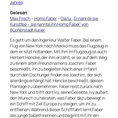
Jahres
Gelesen
Max Frisch
–
Homo Faber
–
Dazu: ‚Er nannte sie
Kunstfee – sie nannte ihn Homo Faber‘ von
Bücherstadt Kurier
Es geht um den Ingenieur Walter Faber. Bei einem
Flug von New York nach Mexiko muss das Flugzeug in
dem er sitzt notlanden. Mit ihm im Flugzeug ist auch
Herbert Hencke, der ihm erzählt, er sei auf dem Weg
zu einem alten Freund namens Joachim, Faber
beschließt, ihn zu begleiten.Nach einer Irrfahrt
durch den Dschungel finden sie Joachim, der sich
allerdings erhängt hat. Hencke beschließt, dessen
Plantage zu übernehmen. Faber reist zurück nach
New York und trifft dort Ivy, seine Geliebte. Ivy äußert
den Wunsch zu heiraten, was Faber dazu bewegt in
ein Schiff mit Ziel Europa zu steigen, um ihr zu
entfliehen. Während dieser Schifffahrt lernt Faber
die Junge Sabeth kennen und beginnt mit ihr ein