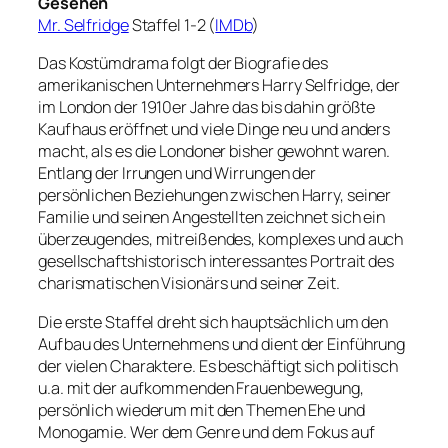
Gesehen
Mr. Selfridge
Staffel 1-2 (
IMDb
)
Das Kostümdrama folgt der Biografie des
amerikanischen Unternehmers Harry Selfridge, der
im London der 1910er Jahre das bis dahin größte
Kaufhaus eröffnet und viele Dinge neu und anders
macht, als es die Londoner bisher gewohnt waren.
Entlang der Irrungen und Wirrungen der
persönlichen Beziehungen zwischen Harry, seiner
Familie und seinen Angestellten zeichnet sich ein
überzeugendes, mitreißendes, komplexes und auch
gesellschaftshistorisch interessantes Portrait des
charismatischen Visionärs und seiner Zeit.
Die erste Staffel dreht sich hauptsächlich um den
Aufbau des Unternehmens und dient der Einführung
der vielen Charaktere. Es beschäftigt sich politisch
u.a. mit der aufkommenden Frauenbewegung,
persönlich wiederum mit den Themen Ehe und
Monogamie. Wer dem Genre und dem Fokus auf