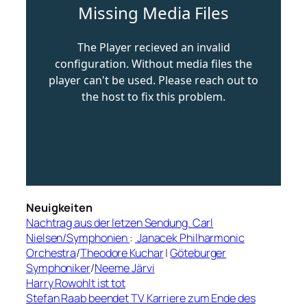
Neuigkeiten
Nachtrag aus der letzen Sendung. Carl
Nielsen/Symphonien
:
Janacek Philharmonic
Orchestra
/
Theodore Kuchar
|
Göteburger
Symphoniker
/
Neeme Järvi
Harry Rowohlt ist tot
Stefan Raab beendet TV Karriere zum Ende des