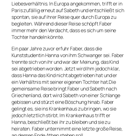
Liebesverhältnis. In Europa angekommen, trifft er in
Paris zufällig erneut auf Sabeth und entschließt sich
spontan, sie auf ihrer Reise quer durch Europa zu
begleiten. Während dieser Reise schöpft Faber
immer mehr den Verdacht, dass es sich um seine
Tochter handeln könnte.
Ein paar Jahre zuvor erfuhr Faber, dass die
Kunststudentin Hanna von ihm Schwanger sei. Faber
trennte sich von ihr und war der Meinung, das Kind
sei abgetrieben worden. Jetzt wird Ihm jedoch klar,
dass Hanna das Kind nicht abgetrieben hat und er
ein Verhältnis mit seiner eigenen Tochter hat.Die
gemeinsame Reise bringt Faber und Sabeth nach
Griechenland, dort wird Sabeth von einer Schlange
gebissen und stürzt eine Böschung hinab. Faber
gelingt es, sie ins Krankenhaus zu bringen, wo sie
jedoch letztlich stirbt. Im Krankenhaus trifft er
Hanna, beschließt bei ihr zu bleiben und sie zu
heiraten. Faber unternimmt eine letzte große Reise,
an dessen Ende Athen stehen soll.