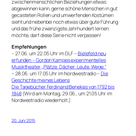
zwischenmenschlichen Beziehungen etwas
abgewinnen kann, gerne schöne Menschen in gut
gecasteten Rollen und umwerfenden Kostümen
sieht und nebenbei noch etwas über gute Führung
und das frühe zwanzigste Jahrhundert lernen
möchte, darf diese Serie nicht verpassen!
Empfehlungen
– 27.06. um 22.05 Uhr im DLF –
Bielefeld neu
erfunden – Gordon Kampes experimentelles
Musiktheater „Plätze. Dächer. Leute. Wege.“
– 28.06. um 17.05 Uhr im Nordwestradio –
Die
Geschichte meines Lebens
Die Tagebücher Ferdinand Benekes von 1792 bis
1848
(Wird am Montag, 29.06., um 21.05 Uhr im
Nordwestradio wiederholt.)
20. Juni 2015