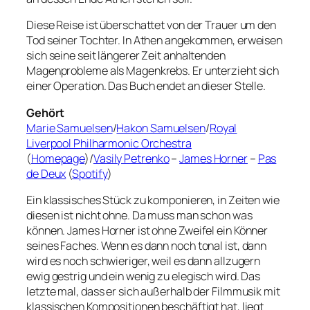
Diese Reise ist überschattet von der Trauer um den
Tod seiner Tochter. In Athen angekommen, erweisen
sich seine seit längerer Zeit anhaltenden
Magenprobleme als Magenkrebs. Er unterzieht sich
einer Operation. Das Buch endet an dieser Stelle.
Gehört
Marie Samuelsen
/
Hakon Samuelsen
/
Royal
Liverpool Philharmonic Orchestra
(
Homepage
)/
Vasily Petrenko
–
James Horner
–
Pas
de Deux
(
Spotify
)
Ein klassisches Stück zu komponieren, in Zeiten wie
diesen ist nicht ohne. Da muss man schon was
können. James Horner ist ohne Zweifel ein Könner
seines Faches. Wenn es dann noch tonal ist, dann
wird es noch schwieriger, weil es dann allzugern
ewig gestrig und ein wenig zu elegisch wird. Das
letzte mal, dass er sich außerhalb der Filmmusik mit
klassischen Kompositionen beschäftigt hat, liegt