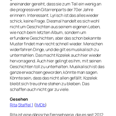
aneinander gereiht, dass sie zum Teil ein wenig an
die progressiven Gitarrenparts der 70er Jahre
erinnern. Interessant. Lyrisch ist das alles wieder
schick, keine Frage. Diesmal handelt es sich wohl
nicht um Geschichten aus seinem eigenen Leben,
wie noch beim letzten Album, sondern um
erfundene Geschichten, aber das schon bekannte
Muster findet man recht schnell wieder. Menschen
widerfahren Dinge, und die gilt es musikalisch zu
untermahlen. Das macht Kozelek auch hier wieder
hervorragend. Auch hier gelingt es ihm, mit seinen
Geschichten toll zu unterhalten. Musikalisch ist das
ganze erwachsen geworden, könnte man sagen.
Könnte sein, dass das nicht allen gefällt. Kozelek
bleibt sich treu ohne stehen zu bleiben. Das
schaffen auch nicht gar zu viele.
Gesehen
Rita
Staffel 1
(
IMDb
)
Rita ist eine dänische Fernsehserie, die es seit 2012