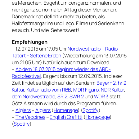
es Menschen. Es geht um den ganz normalen, und
nicht ganz so normalen Alltag dieser Menschen.
Dänemark hat definitiv mehr zu bieten, als
Halbfettmargarine und Lego. Filme und Serien kann
es auch. Und wie! Sehenswert!
Empfehlungen
– 12.07.2015 um 17.05 Uhr
Nordwestradio – Radio
Tatort – Seltene Erden
(Wiederholung am 13.07.2015
um 21.05 Uhr) Natürlich auch zum Download
–
Ab dem 18.07.2015 beginnt wieder das ARD-
Radiofestival
. Es geht bis zum 12.09.2015. In dieser
Zeit findet es täglich auf den Sendern:
Bayern 2
,
hr 2
Kultur
,
Kulturradio vom RBB
,
MDR Figaro
,
NDR Kultur
,
dem Nordwestradio
,
SR 2
,
SWR 2
und
WDR 3
statt.
Götz Alsmann wird durch das Programm führen.
–
Algiers
–
Algiers
(
Homepage
) (
Spotify
)
–
The Vaccines
–
English Grafitti
(
Homepage
)
(
Spotify
)