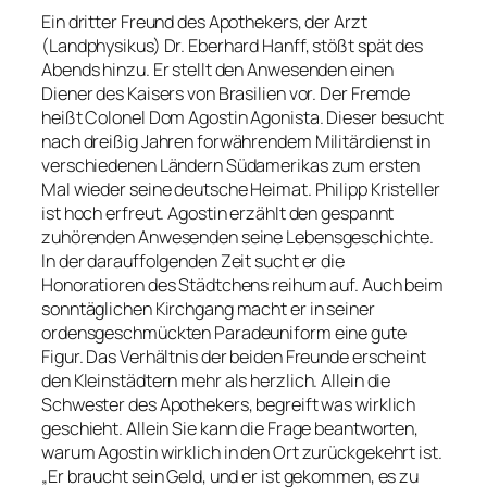
Ein dritter Freund des Apothekers, der Arzt
(Landphysikus) Dr. Eberhard Hanff, stößt spät des
Abends hinzu. Er stellt den Anwesenden einen
Diener des Kaisers von Brasilien vor. Der Fremde
heißt Colonel Dom Agostin Agonista. Dieser besucht
nach dreißig Jahren forwährendem Militärdienst in
verschiedenen Ländern Südamerikas zum ersten
Mal wieder seine deutsche Heimat. Philipp Kristeller
ist hoch erfreut. Agostin erzählt den gespannt
zuhörenden Anwesenden seine Lebensgeschichte.
In der darauffolgenden Zeit sucht er die
Honoratioren des Städtchens reihum auf. Auch beim
sonntäglichen Kirchgang macht er in seiner
ordensgeschmückten Paradeuniform eine gute
Figur. Das Verhältnis der beiden Freunde erscheint
den Kleinstädtern mehr als herzlich. Allein die
Schwester des Apothekers, begreift was wirklich
geschieht. Allein Sie kann die Frage beantworten,
warum Agostin wirklich in den Ort zurückgekehrt ist.
„Er braucht sein Geld, und er ist gekommen, es zu