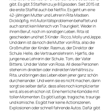
gibt. Es gibt 3 Staffeln zu je 8 Episoden. Seit 2015 ist
die erste Staffel auch bei Netflix. Es geht um eine
42-jährigen Mutter und Lehrerin Rita Madsen.
Dickköpfig, mit Autoritätsproblemen behaftet und
auch sonst kein Mensch von Traurigkeit. Weder in
ihrem Beruf, noch im sonstigen Leben. Rita ist
geschieden und hat 3 Kinder: Ricco, Molly und Jeppe.
Und dann ist da noch die Mutter von Rita, also die
Großmutter der Kinder. Rasmus, der Direktor der
Schule. Helle, die Vertrauenslehrerin. Hjørfis, die
junge neue Lehrerin der Schule. Tom, der Vater
Bittens. Und der Vater von Rosa. All diese Personen
stehen im direkten oder indirekten Verhältnis zu
Rita, und bringen das Leben eben jener ganz schön
durcheinander. Und wenn sie es nicht machen, dann
sorgt sie selber dafür, dass alles noch komplizierter
wird, als es eh schon ist. Eine herrliche Komödie mit
tollen Momenten. Es gibt lustige, tragische, traurige
und komische. Es gibt hier keine Actionszenen,
Explosionen oder schnell fahrende Autos. Dafür gibt