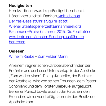
Neuigkeiten
Herr Martinsen wurde großartigst beschenkt.
HörerInnen sind toll. Dank an
@nitschebua
Der Yes-Bassist Chris Squire ist tot
Wiener Staatsoper erzielt Einnahmerekord
Bachmann-Preis des Jahres 2015. Die Feuilletöne
werden in der nächsten Sendung ausführlich
berichten
.
Gelesen
Wilhelm Raabe
–
Zum wilden Mann
An einem regnerischen Oktoberabend finden der
Erzähler und der Leser Unterschlupf in der Apotheke
„Zum wilden Mann“. Philipp Kristeller, der Besitzer
der Apotheke, wird von seinen Freunden, dem Pastor
Schönlank und dem Förster Ulebeule, aufgesucht.
Bei einer Punschbowle erzählt der Hausherr den
Freunden, wie er vor dreißig Jahren in den Besitz der
Apotheke kam.