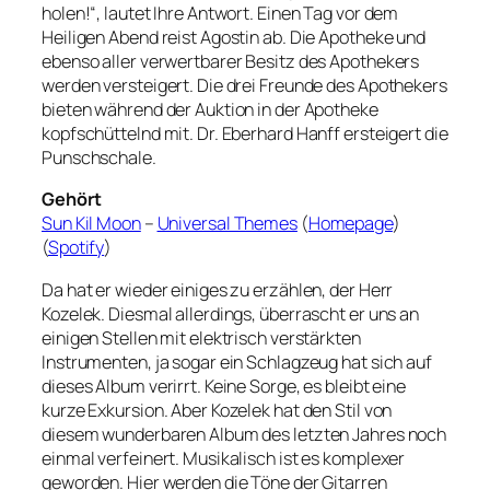
holen!“, lautet Ihre Antwort. Einen Tag vor dem
Heiligen Abend reist Agostin ab. Die Apotheke und
ebenso aller verwertbarer Besitz des Apothekers
werden versteigert. Die drei Freunde des Apothekers
bieten während der Auktion in der Apotheke
kopfschüttelnd mit. Dr. Eberhard Hanff ersteigert die
Punschschale.
Gehört
Sun Kil Moon
–
Universal Themes
(
Homepage
)
(
Spotify
)
Da hat er wieder einiges zu erzählen, der Herr
Kozelek. Diesmal allerdings, überrascht er uns an
einigen Stellen mit elektrisch verstärkten
Instrumenten, ja sogar ein Schlagzeug hat sich auf
dieses Album verirrt. Keine Sorge, es bleibt eine
kurze Exkursion. Aber Kozelek hat den Stil von
diesem wunderbaren Album des letzten Jahres noch
einmal verfeinert. Musikalisch ist es komplexer
geworden. Hier werden die Töne der Gitarren