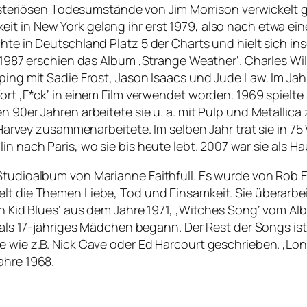
 mysteriösen Todesumstände von Jim Morrison verwickelt g
it in New York gelang ihr erst 1979, also nach etwa ei
hte in Deutschland Platz 5 der Charts und hielt sich in
. 1987 erschien das Album ‚Strange Weather‘. Charles Wil
ping mit Sadie Frost, Jason Isaacs und Jude Law. Im Jahr
Wort ‚F*ck‘ in einem Film verwendet worden. 1969 spielt
en 90er Jahren arbeitete sie u. a. mit Pulp und Metalli
. Harvey zusammenarbeitete. Im selben Jahr trat sie in 7
n nach Paris, wo sie bis heute lebt. 2007 war sie als Hau
tudioalbum von Marianne Faithfull. Es wurde von Rob Ell
lt die Themen Liebe, Tod und Einsamkeit. Sie überarbei
ich Kid Blues‘ aus dem Jahre 1971, ‚Witches Song‘ vom A
e als 17-jähriges Mädchen begann. Der Rest der Songs is
 wie z.B. Nick Cave oder Ed Harcourt geschrieben. ‚Lonel
ahre 1968.