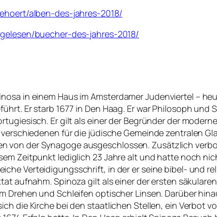
gehoert/alben-des-jahres-2018/
e/gelesen/buecher-des-jahres-2018/
pinosa in einem Haus im Amsterdamer Judenviertel – h
führt. Er starb 1677 in Den Haag. Er war Philosoph und
ugiesisch. Er gilt als einer der Begründer der modernen
n verschiedenen für die jüdische Gemeinde zentralen G
 von der Synagoge ausgeschlossen. Zusätzlich verbote
em Zeitpunkt lediglich 23 Jahre alt und hatte noch nich
he Verteidigungsschrift, in der er seine bibel- und rel
tat aufnahm. Spinoza gilt als einer der ersten säkular
dem Drehen und Schleifen optischer Linsen. Darüber h
ich die Kirche bei den staatlichen Stellen, ein Verbot