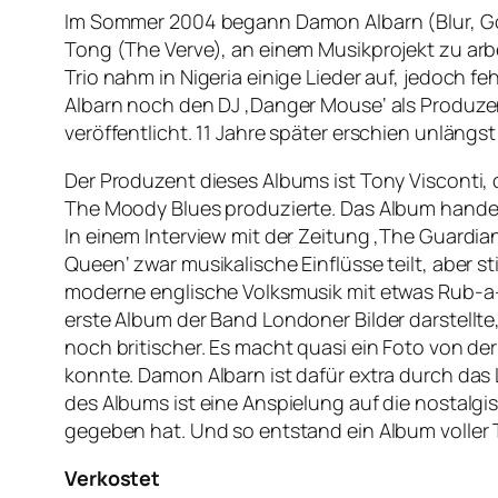
Im Sommer 2004 begann Damon Albarn (Blur, Gor
Tong (The Verve), an einem Musikprojekt zu arbe
Trio nahm in Nigeria einige Lieder auf, jedoch 
Albarn noch den DJ ‚Danger Mouse‘ als Produze
veröffentlicht. 11 Jahre später erschien unlängst
Der Produzent dieses Albums ist Tony Visconti, 
The Moody Blues produzierte. Das Album hande
In einem Interview mit der Zeitung ‚The Guardi
Queen‘ zwar musikalische Einflüsse teilt, aber s
moderne englische Volksmusik mit etwas Rub-a
erste Album der Band Londoner Bilder darstellt
noch britischer. Es macht quasi ein Foto von d
konnte. Damon Albarn ist dafür extra durch das 
des Albums ist eine Anspielung auf die nostalgi
gegeben hat. Und so entstand ein Album voller 
Verkostet