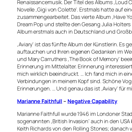
Renaissancemusik. Der Titel des Albums ‚Loud Ci
Novelle ‚Gigi von Colette‘. Erstmals hatte auf e
zusammengearbeitet. Das vierte Album ‚Have You
Dream Pop und stellte den Gesang Julia Holters 
Album erstmals auch in Deutschland und Großbri
‚Aviary‘ ist das fünfte Album der Künstlerin. Es
auftauchen und Ihren eigenen Gedanken im Weg 
und Mary Carruthers ‚The Book of Memory‘ beeinf
Erinnerung im Mittelalter. Erinnerung interessi
mich wirklich beeindruckt. … Ich fand mich in e
Verbindungen in meinem Kopf sind. Schöne Vog
Erinnerungen. … Und genau das ist ‚Aviary‘ für m
Marianne Faithfull
–
Negative Capability
Marianne Faithfull wurde 1946 im Londoner Sta
sogenannten ‚British Invasion‘ auch in den USA 
Keith Richards von den Rolling Stones; danach ver