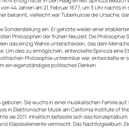
 1674 Erfolg hatte. In Den Haag erhielt Spinoza Besuch
er von 44 Jahren am 21. Februar 1677, um 3 Uhr nachts i
er bekannt, vielleicht war Tuberkulose die Ursache, d
e Sonderstellung ein. Er gehörte weder einer etablier
kalsten Philosophen der frühen Neuzeit. Die Philosophie 
ielen das einzig Wahre unterscheiden, das dem Mensche
te. Um dies zu ermöglichen, entwickelte Spinoza eine 
 politischen Philosophie untrennbar war, entwickelte e
dem ein eigenständiges politisches Denken.
eboren. Sie wuchs in einer musikalischen Familie auf. I
ss in Elektronischer Musik am California Institute of th
chte sie 2011. Inhaltlich befasste sich das Konzeptalbu
 und Klassikelemente vermischt. Das Nachfolgealbum ‚Eks