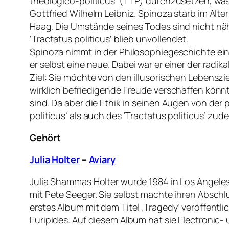
theologico-politicus’ (TTP) durchzusetzen, was
Gottfried Wilhelm Leibniz. Spinoza starb im Alt
Haag. Die Umstände seines Todes sind nicht näh
‘Tractatus politicus’ blieb unvollendet.
Spinoza nimmt in der Philosophiegeschichte ein
er selbst eine neue. Dabei war er einer der radi
Ziel: Sie möchte von den illusorischen Lebensz
wirklich befriedigende Freude verschaffen könn
sind. Da aber die Ethik in seinen Augen von der
politicus’ als auch des ‘Tractatus politicus’ zu
Gehört
Julia Holter
–
Aviary
Julia Shammas Holter wurde 1984 in Los Angeles g
mit Pete Seeger. Sie selbst machte ihren Abschlu
erstes Album mit dem Titel ‚Tragedy‘ veröffentli
Euripides. Auf diesem Album hat sie Electronic-