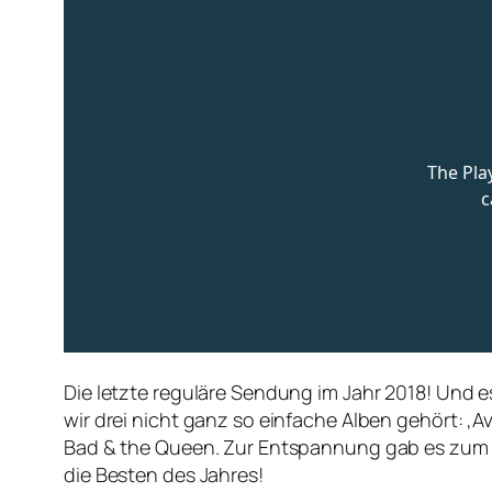
Die letzte reguläre Sendung im Jahr 2018! Und 
wir drei nicht ganz so einfache Alben gehört: ‚Av
Bad & the Queen. Zur Entspannung gab es zum 
die Besten des Jahres!