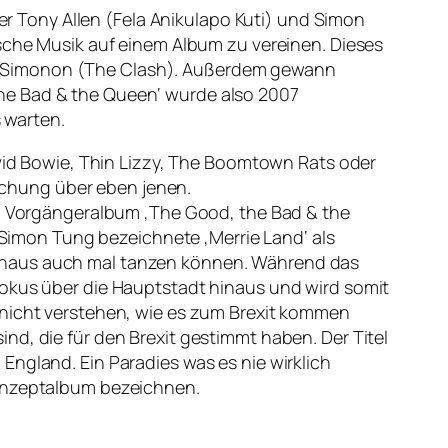
 Tony Allen (Fela Anikulapo Kuti) und Simon
ische Musik auf einem Album zu vereinen. Dieses
Paul Simonon (The Clash). Außerdem gewann
he Bad & the Queen‘ wurde also 2007
s warten.
avid Bowie, Thin Lizzy, The Boomtown Rats oder
chung über eben jenen.
dem Vorgängeralbum ‚The Good, the Bad & the
. Simon Tung bezeichnete ‚Merrie Land‘ als
rchaus auch mal tanzen können. Während das
Fokus über die Hauptstadt hinaus und wird somit
 nicht verstehen, wie es zum Brexit kommen
nd, die für den Brexit gestimmt haben. Der Titel
England. Ein Paradies was es nie wirklich
Konzeptalbum bezeichnen.