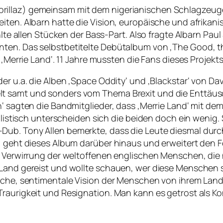
illaz) gemeinsam mit dem nigerianischen Schlagzeuger
iten. Albarn hatte die Vision, europäische und afrikan
fehlte allen Stücken der Bass-Part. Also fragte Albarn 
nten. Das selbstbetitelte Debütalbum von ‚The Good, t
 ‚Merrie Land‘. 11 Jahre mussten die Fans dieses Projekt
der u.a. die Alben ‚Space Oddity‘ und ‚Blackstar‘ von D
lt samt und sonders vom Thema Brexit und die Enttäus
an‘ sagten die Bandmitglieder, dass ‚Merrie Land‘ mit 
tilistisch unterscheiden sich die beiden doch ein wenig
-Dub. Tony Allen bemerkte, dass die Leute diesmal du
e, geht dieses Album darüber hinaus und erweitert den 
er Verwirrung der weltoffenen englischen Menschen, die
Land gereist und wollte schauen, wer diese Menschen si
sche, sentimentale Vision der Menschen von ihrem Land 
Traurigkeit und Resignation. Man kann es getrost als 