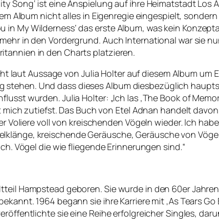
ty Song‘ ist eine Anspielung auf ihre Heimatstadt Los 
inem Album nicht alles in Eigenregie eingespielt, sonde
 in My Wilderness‘ das erste Album, was kein Konzeptal
mehr in den Vordergrund. Auch International war sie nu
tannien in den Charts platzieren.
 geht laut Aussage von Julia Holter auf diesem Album um
stehen. Und dass dieses Album diesbezüglich hauptsäc
lusst wurden. Julia Holter: „Ich las ‚The Book of Memo
ert mich zutiefst. Das Buch von Etel Adnan handelt davo
iner Voliere voll von kreischenden Vögeln wieder. Ich h
elklänge, kreischende Geräusche, Geräusche von Vögel
ich. Vögel die wie fliegende Erinnerungen sind.“
dtteil Hampstead geboren. Sie wurde in den 60er Jahre
bekannt. 1964 begann sie ihre Karriere mit ‚As Tears Go
öffentlichte sie eine Reihe erfolgreicher Singles, darunt