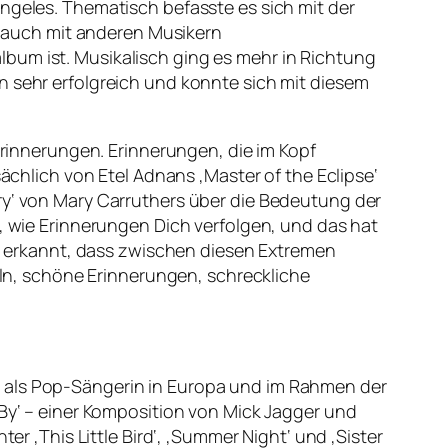
Angeles. Thematisch befasste es sich mit der
rn auch mit anderen Musikern
bum ist. Musikalisch ging es mehr in Richtung
n sehr erfolgreich und konnte sich mit diesem
 Erinnerungen. Erinnerungen, die im Kopf
hlich von Etel Adnans ‚Master of the Eclipse‘
ry‘ von Mary Carruthers über die Bedeutung der
n, wie Erinnerungen Dich verfolgen, und das hat
abe erkannt, dass zwischen diesen Extremen
n, schöne Erinnerungen, schreckliche
n als Pop-Sängerin in Europa und im Rahmen der
 By‘ – einer Komposition von Mick Jagger und
er ‚This Little Bird‘, ‚Summer Night‘ und ‚Sister