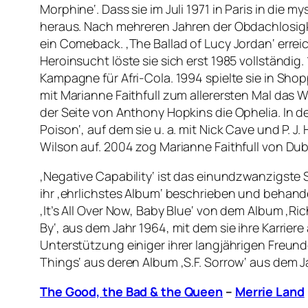
Morphine‘. Dass sie im Juli 1971 in Paris in die
heraus. Nach mehreren Jahren der Obdachlosigke
ein Comeback. ‚The Ballad of Lucy Jordan‘ erreic
Heroinsucht löste sie sich erst 1985 vollständig
Kampagne für Afri-Cola. 1994 spielte sie in Shop
mit Marianne Faithfull zum allerersten Mal das 
der Seite von Anthony Hopkins die Ophelia. In d
Poison‘, auf dem sie u. a. mit Nick Cave und P. J
Wilson auf. 2004 zog Marianne Faithfull von Dubli
‚Negative Capability‘ ist das einundzwanzigste S
ihr ‚ehrlichstes Album‘ beschrieben und behande
‚It’s All Over Now, Baby Blue‘ von dem Album ‚R
By‘, aus dem Jahr 1964, mit dem sie ihre Karrier
Unterstützung einiger ihrer langjährigen Freunde
Things‘ aus deren Album ‚S.F. Sorrow‘ aus dem J
The Good, the Bad & the Queen
–
Merrie Land