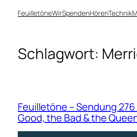
Zum
Feuilletöne
Wir
Spenden
Hören
Technik
M
Inhalt
springen
Schlagwort:
Merr
Feuilletöne – Sendung 276 –
Good, the Bad & the Quee