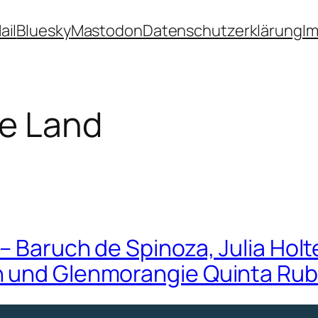
ail
Bluesky
Mastodon
Datenschutzerklärung
I
ie Land
 Baruch de Spinoza, Julia Holte
n und Glenmorangie Quinta Ru