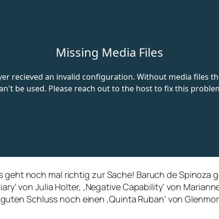
es geht noch mal richtig zur Sache! Baruch de Spinoza
iary‘ von Julia Holter, ‚Negative Capability‘ von Marian
guten Schluss noch einen ‚Quinta Ruban‘ von Glenmor