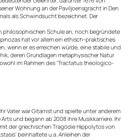
 bedeutender Gelehrter, darunter 1676 von
n seiner Wohnung an der Paviljoensgracht in Den
amals als Schwindsucht bezeichnet. Der
ten philosophischen Schule an, noch begründete
Spinozas hat vor allem ein ethisch-praktisches
n, wenn er es erreichen würde, eine stabile und
Ethik, deren Grundlagen metaphysischer Natur
r sowohl im Rahmen des ‘Tractatus theologico-
hr Vater war Gitarrist und spielte unter anderem
e Arts und begann ab 2008 ihre Musikkarriere. Ihr
m mit der griechischen Tragödie Hippolytos von
tasis‘ beinhaltete u.a. Anleihen der