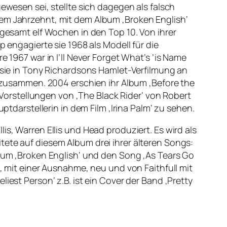
ewesen sei, stellte sich dagegen als falsch
nem Jahrzehnt, mit dem Album ‚Broken English‘
sgesamt elf Wochen in den Top 10. Von ihrer
p engagierte sie 1968 als Modell für die
e 1967 war in I’ll Never Forget What’s ’is Name
e sie in Tony Richardsons Hamlet-Verfilmung an
ca zusammen. 2004 erschien ihr Album ‚Before the
5 Vorstellungen von ‚The Black Rider‘ von Robert
ptdarstellerin in dem Film ‚Irina Palm‘ zu sehen.
is, Warren Ellis und Head produziert. Es wird als
tete auf diesem Album drei ihrer älteren Songs:
lbum ‚Broken English‘ und den Song ‚As Tears Go
t, mit einer Ausnahme, neu und von Faithfull mit
iest Person‘ z.B. ist ein Cover der Band ‚Pretty