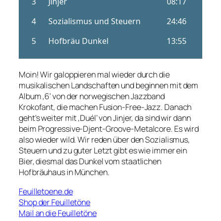
Moin! Wir galoppieren mal wieder durch die
musikalischen Landschaften und beginnen mit dem
Album ‚6‘ von der norwegischen Jazzband
Krokofant, die machen Fusion-Free-Jazz. Danach
geht’s weiter mit ‚Duél‘ von Jinjer, da sind wir dann
beim Progressive-Djent-Groove-Metalcore. Es wird
also wieder wild. Wir reden über den Sozialismus,
Steuern und zu guter Letzt gibt es wie immer ein
Bier, diesmal das Dunkel vom staatlichen
Hofbräuhaus in München.
Feuilletoene.de
Shop der Feuilletöne
Mail an die Feuilletöne