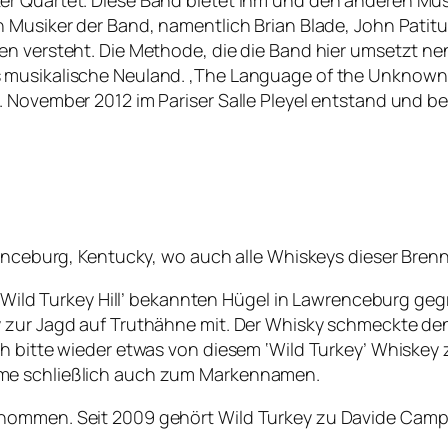
r Quartet. Diese Band bietet ihm und den anderen Musik
 Musiker der Band, namentlich Brian Blade, John Patituc
n versteht. Die Methode, die die Band hier umsetzt nenn
s musikalische Neuland. ‚The Language of the Unknown
. November 2012 im Pariser Salle Pleyel entstand und b
renceburg, Kentucky, wo auch alle Whiskeys dieser Brenn
s ‘Wild Turkey Hill’ bekannten Hügel in Lawrenceburg g
 zur Jagd auf Truthähne mit. Der Whisky schmeckte de
ch bitte wieder etwas von diesem ‘Wild Turkey’ Whiskey
ame schließlich auch zum Markennamen.
nommen. Seit 2009 gehört Wild Turkey zu Davide Campa