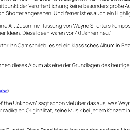
eitpunkt der Veröffentlichung keine besonders große A
on Shorter angesehen. Und ferner ist es auch ein Highl
ist eine Art Zusammenfassung von Wayne Shorters kompo
iner Ideen. Diese Ideen waren vor 40 Jahren neu.“
tor Ian Carr schrieb, es sei ein klassisches Album in B
ichnen dieses Album als eine der Grundlagen des heutige
ube
)
of the Unknown‘ sagt schon viel über das aus, was Wa
r radikalen Originalität, seine Musik bei jedem Konzert 