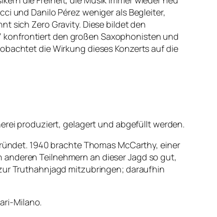
ern die Freiheit, die Musik immer wieder neu
ci und Danilo Pérez weniger als Begleiter,
t sich Zero Gravity. Diese bildet den
‘ konfrontiert den großen Saxophonisten und
eobachtet die Wirkung dieses Konzerts auf die
erei produziert, gelagert und abgefüllt werden.
egründet. 1940 brachte Thomas McCarthy, einer
n anderen Teilnehmern an dieser Jagd so gut,
 zur Truthahnjagd mitzubringen; daraufhin
ri-Milano.