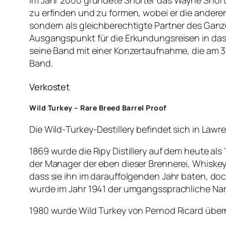
Im Jahr 2000 gründete Shorter das Wayne Shorte
zu erfinden und zu formen, wobei er die anderen
sondern als gleichberechtigte Partner des Ganze
Ausgangspunkt für die Erkundungsreisen in da
seine Band mit einer Konzertaufnahme, die am 3
Band.
Verkostet
Wild Turkey – Rare Breed Barrel Proof
Die Wild-Turkey-Destillery befindet sich in Law
1869 wurde die Ripy Distillery auf dem heute al
der Manager der eben dieser Brennerei, Whiskey
dass sie ihn im darauffolgenden Jahr baten, do
wurde im Jahr 1941 der umgangssprachliche N
1980 wurde Wild Turkey von Pernod Ricard über