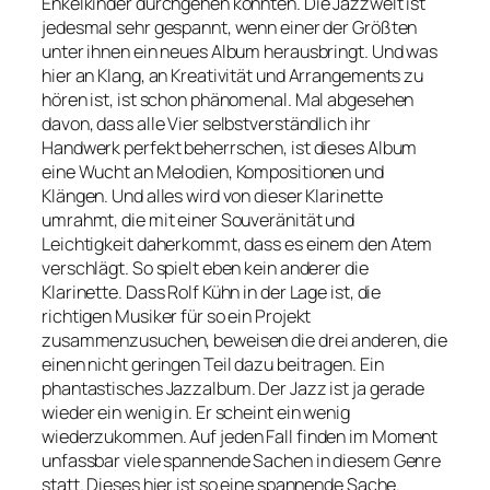
Enkelkinder durchgehen könnten. Die Jazzwelt ist
jedesmal sehr gespannt, wenn einer der Größten
unter ihnen ein neues Album herausbringt. Und was
hier an Klang, an Kreativität und Arrangements zu
hören ist, ist schon phänomenal. Mal abgesehen
davon, dass alle Vier selbstverständlich ihr
Handwerk perfekt beherrschen, ist dieses Album
eine Wucht an Melodien, Kompositionen und
Klängen. Und alles wird von dieser Klarinette
umrahmt, die mit einer Souveränität und
Leichtigkeit daherkommt, dass es einem den Atem
verschlägt. So spielt eben kein anderer die
Klarinette. Dass Rolf Kühn in der Lage ist, die
richtigen Musiker für so ein Projekt
zusammenzusuchen, beweisen die drei anderen, die
einen nicht geringen Teil dazu beitragen. Ein
phantastisches Jazzalbum. Der Jazz ist ja gerade
wieder ein wenig in. Er scheint ein wenig
wiederzukommen. Auf jeden Fall finden im Moment
unfassbar viele spannende Sachen in diesem Genre
statt. Dieses hier ist so eine spannende Sache.