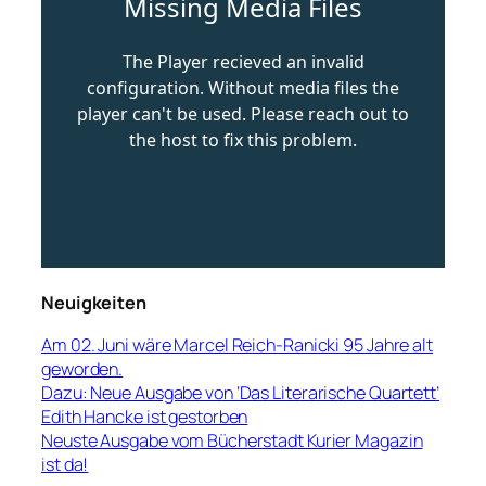
Neuigkeiten
Am 02. Juni wäre Marcel Reich-Ranicki 95 Jahre alt
geworden.
Dazu: Neue Ausgabe von ‘Das Literarische Quartett’
Edith Hancke ist gestorben
Neuste Ausgabe vom Bücherstadt Kurier Magazin
ist da!