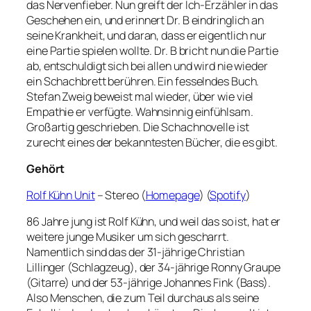
das Nervenfieber. Nun greift der Ich-Erzähler in das
Geschehen ein, und erinnert Dr. B eindringlich an
seine Krankheit, und daran, dass er eigentlich nur
eine Partie spielen wollte. Dr. B bricht nun die Partie
ab, entschuldigt sich bei allen und wird nie wieder
ein Schachbrett berühren. Ein fesselndes Buch.
Stefan Zweig beweist mal wieder, über wie viel
Empathie er verfügte. Wahnsinnig einfühlsam.
Großartig geschrieben. Die Schachnovelle ist
zurecht eines der bekanntesten Bücher, die es gibt.
Gehört
Rolf Kühn Unit
– Stereo (
Homepage
) (
Spotify
)
86 Jahre jung ist Rolf Kühn, und weil das so ist, hat er
weitere junge Musiker um sich gescharrt.
Namentlich sind das der 31-jährige Christian
Lillinger (Schlagzeug), der 34-jährige Ronny Graupe
(Gitarre) und der 53-jährige Johannes Fink (Bass).
Also Menschen, die zum Teil durchaus als seine