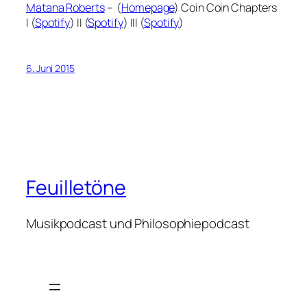
Matana Roberts
– (
Homepage
) Coin Coin Chapters
I (
Spotify
) II (
Spotify
) III (
Spotify
)
6. Juni 2015
Feuilletöne
Musikpodcast und Philosophiepodcast