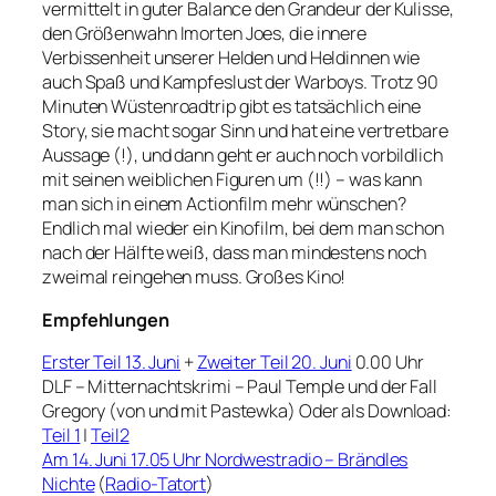
vermittelt in guter Balance den Grandeur der Kulisse,
den Größenwahn Imorten Joes, die innere
Verbissenheit unserer Helden und Heldinnen wie
auch Spaß und Kampfeslust der Warboys. Trotz 90
Minuten Wüstenroadtrip gibt es tatsächlich eine
Story, sie macht sogar Sinn und hat eine vertretbare
Aussage (!), und dann geht er auch noch vorbildlich
mit seinen weiblichen Figuren um (!!) – was kann
man sich in einem Actionfilm mehr wünschen?
Endlich mal wieder ein Kinofilm, bei dem man schon
nach der Hälfte weiß, dass man mindestens noch
zweimal reingehen muss. Großes Kino!
Empfehlungen
Erster Teil 13. Juni
+
Zweiter Teil 20. Juni
0.00 Uhr
DLF – Mitternachtskrimi – Paul Temple und der Fall
Gregory (von und mit Pastewka) Oder als Download:
Teil 1
|
Teil2
Am 14. Juni 17.05 Uhr Nordwestradio – Brändles
Nichte
(
Radio-Tatort
)