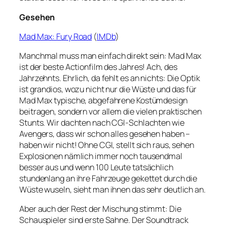
Gesehen
Mad Max: Fury Road
(
IMDb
)
Manchmal muss man einfach direkt sein: Mad Max
ist der beste Actionfilm des Jahres! Ach, des
Jahrzehnts. Ehrlich, da fehlt es an nichts: Die Optik
ist grandios, wozu nicht nur die Wüste und das für
Mad Max typische, abgefahrene Kostümdesign
beitragen, sondern vor allem die vielen praktischen
Stunts. Wir dachten nach CGI-Schlachten wie
Avengers, dass wir schon alles gesehen haben –
haben wir nicht! Ohne CGI, stellt sich raus, sehen
Explosionen nämlich immer noch tausendmal
besser aus und wenn 100 Leute tatsächlich
stundenlang an ihre Fahrzeuge gekettet durch die
Wüste wuseln, sieht man ihnen das sehr deutlich an.
Aber auch der Rest der Mischung stimmt: Die
Schauspieler sind erste Sahne. Der Soundtrack