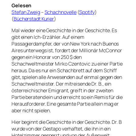
Gelesen
Stefan Zweig
–
Schachnovelle
(
Spotify
)
(
Bücherstadt Kurier
)
Mal wieder eine Geschichte in der Geschichte. Es
gibt einen Ich-Erzähler. Auf einem
Passagierdampfer, der von New York nach Buenos
Aires unterwegs ist, fordert der Millionär McConnor
gegen ein Honorar von 250 $ den
Schachweltmeister Mirko Czentovic zu einer Partie
heraus. Da es nur ein Schachbrett auf dem Schiff
gibt, spielen alle Anwesenden auf einmal gegen den
Schachweltmeister. Der mitreisende Dr. B., ein
österreichischer Emigrant, greift in der zweiten
Partie beratend ein und erreicht so ein Remis für die
Herausforderer. Eine gesamte Partie allein mag er
aber nicht spielen.
Hier beginnt die Geschichte in der Geschichte. Dr. B
wurde von der Gestapo verhaftet, die ihn in ein
Hotelzimmer gesperrt und von der Außenwelt