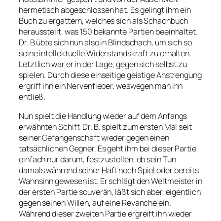
hermetisch abgeschlossen hat. Es gelingt ihm ein
Buch zu ergattern, welches sich als Schachbuch
herausstellt, was 150 bekannte Partien beeinhaltet.
Dr. B übte sich nun also in Blindschach, um sich so
seine intellektuelle Widerstandskraft zu erhalten.
Letztlich war er in der Lage, gegen sich selbst zu
spielen. Durch diese einseitige geistige Anstrengung
ergriff ihn ein Nervenfieber, weswegen man ihn
entließ.
Nun spielt die Handlung wieder auf dem Anfangs
erwähnten Schiff. Dr. B. spielt zum ersten Mal seit
seiner Gefangenschaft wieder gegen einen
tatsächlichen Gegner. Es geht ihm bei dieser Partie
einfach nur darum, festzustellen, ob sein Tun
damals während seiner Haft noch Spiel oder bereits
Wahnsinn gewesen ist. Er schlägt den Weltmeister in
der ersten Partie souverän, läßt sich aber, eigentlich
gegen seinen Willen, auf eine Revanche ein.
Während dieser zweiten Partie ergreift ihn wieder