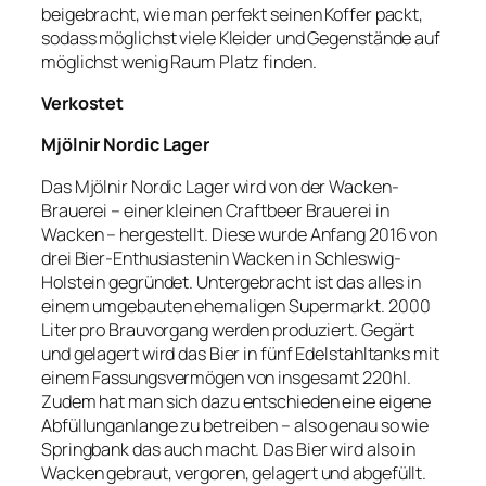
beigebracht, wie man perfekt seinen Koffer packt,
sodass möglichst viele Kleider und Gegenstände auf
möglichst wenig Raum Platz finden.
Verkostet
Mjölnir Nordic Lager
Das
Mjölnir
Nordic
Lager wird von der
Wacken-
Brauerei
– einer kleinen
Craftbeer
Brauerei in
Wacken
– hergestellt. Diese wurde Anfang 2016 von
drei
Bier-Enthusiastenin
Wacken
in Schleswig-
Holstein gegründet. Untergebracht ist das alles in
einem umgebauten ehemaligen Supermarkt. 2000
Liter pro Brauvorgang werden produziert. Gegärt
und gelagert wird das Bier in fünf Edelstahltanks mit
einem Fassungsvermögen von insgesamt 220hl.
Zudem hat man sich dazu entschieden eine eigene
Abfüllunganlange
zu betreiben – also genau so wie
Springbank das auch macht. Das Bier wird also in
Wacken
gebraut, vergoren, gelagert und abgefüllt.