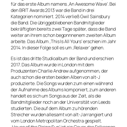
für das erste Album namens ‚An Awesome Wave‘. Bei
den BRIT Awards 2013 war die Band in drei
Kategorien nominiert. 2014 verließ Gwil Sainsbury
die Band. Die übriggebliebenen Bandmitglieder
bekräftigten bereits zwei Tage später, dass die Band
weiter an ihrem schon begonnnenem zweiten Album
arbeite. Das Album ‚This Is All Yours‘ erschien im Jahr
2014. In dieser Folge soll es um ‚Relaxer‘ gehen.
Es ist das dritte Studioalbum der Band und erschien
2017. Das Album wurde in London mit dem
Produzenten Charlie Andrew aufgenommen, der
auch schon die ersten beiden Alben von alt-J
produzierte. Die Songs wurden zum einen während
der Aufnahme des Albums komponiert, zum anderen
handelt es sich um Songs aus der Zeit, als die
Bandmitglieder noch an der Universität von Leeds
studierten. Die auf dem Album zu hörenden
Streicher wurden allesamt von alt-J arrangiert und
vom London Metropolitan Orchestra gespielt.
‚House of the Rising Sun‘ ist ein Cover des Folksongs,