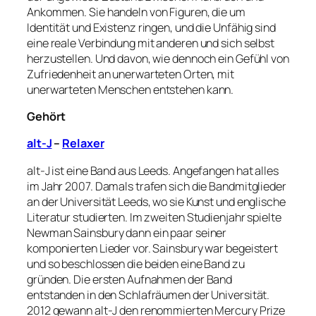
Ankommen. Sie handeln von Figuren, die um
Identität und Existenz ringen, und die Unfähig sind
eine reale Verbindung mit anderen und sich selbst
herzustellen. Und davon, wie dennoch ein Gefühl von
Zufriedenheit an unerwarteten Orten, mit
unerwarteten Menschen entstehen kann.
Gehört
alt-J
–
Relaxer
alt-J ist eine Band aus Leeds. Angefangen hat alles
im Jahr 2007. Damals trafen sich die Bandmitglieder
an der Universität Leeds, wo sie Kunst und englische
Literatur studierten. Im zweiten Studienjahr spielte
Newman Sainsbury dann ein paar seiner
komponierten Lieder vor. Sainsbury war begeistert
und so beschlossen die beiden eine Band zu
gründen. Die ersten Aufnahmen der Band
entstanden in den Schlafräumen der Universität.
2012 gewann alt-J den renommierten Mercury Prize