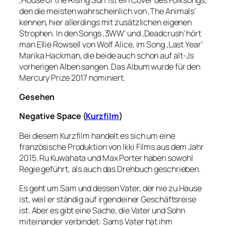
den die meisten wahrscheinlich von ‚The Animals‘
kennen, hier allerdings mit zusätzlichen eigenen
Strophen. In den Songs ‚3WW‘ und ‚Deadcrush‘ hört
man Ellie Rowsell von Wolf Alice, im Song ‚Last Year‘
Marika Hackman, die beide auch schon auf alt-Js
vorherigen Alben sangen. Das Album wurde für den
Mercury Prize 2017 nominiert.
Gesehen
Negative Space (
Kurzfilm
)
Bei diesem Kurzfilm handelt es sich um eine
französische Produktion von Ikki Films aus dem Jahr
2015. Ru Kuwahata und Max Porter haben sowohl
Regie geführt, als auch das Drehbuch geschrieben.
Es geht um Sam und dessen Vater, der nie zu Hause
ist, weil er ständig auf irgendeiner Geschäftsreise
ist. Aber es gibt eine Sache, die Vater und Sohn
miteinander verbindet: Sams Vater hat ihm