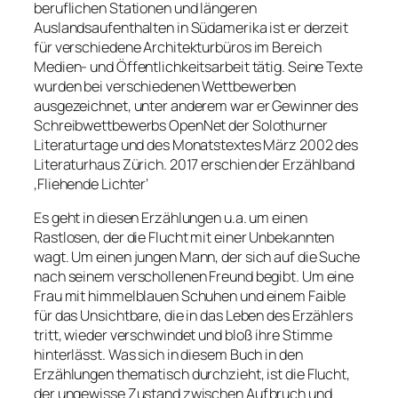
beruflichen Stationen und längeren
Auslandsaufenthalten in Südamerika ist er derzeit
für verschiedene Architekturbüros im Bereich
Medien- und Öffentlichkeitsarbeit tätig. Seine Texte
wurden bei verschiedenen Wettbewerben
ausgezeichnet, unter anderem war er Gewinner des
Schreibwettbewerbs OpenNet der Solothurner
Literaturtage und des Monatstextes März 2002 des
Literaturhaus Zürich. 2017 erschien der Erzählband
‚Fliehende Lichter‘
Es geht in diesen Erzählungen u.a. um einen
Rastlosen, der die Flucht mit einer Unbekannten
wagt. Um einen jungen Mann, der sich auf die Suche
nach seinem verschollenen Freund begibt. Um eine
Frau mit himmelblauen Schuhen und einem Faible
für das Unsichtbare, die in das Leben des Erzählers
tritt, wieder verschwindet und bloß ihre Stimme
hinterlässt. Was sich in diesem Buch in den
Erzählungen thematisch durchzieht, ist die Flucht,
der ungewisse Zustand zwischen Aufbruch und