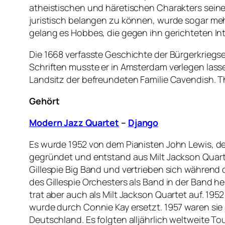
atheistischen und häretischen Charakters seine
juristisch belangen zu können, wurde sogar meh
gelang es Hobbes, die gegen ihn gerichteten In
Die 1668 verfasste Geschichte der Bürgerkriegs
Schriften musste er in Amsterdam verlegen lass
Landsitz der befreundeten Familie Cavendish. T
Gehört
Modern Jazz Quartet
–
Django
Es wurde 1952 von dem Pianisten John Lewis, d
gegründet und entstand aus Milt Jackson Quarte
Gillespie Big Band und vertrieben sich während 
des Gillespie Orchesters als Band in der Band 
trat aber auch als Milt Jackson Quartet auf. 195
wurde durch Connie Kay ersetzt. 1957 waren sie 
Deutschland. Es folgten alljährlich weltweite T