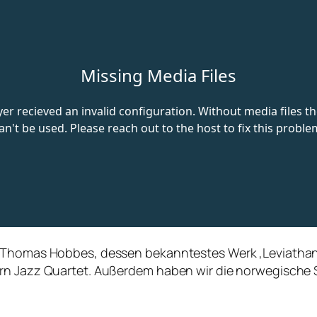
m Thomas Hobbes, dessen bekanntestes Werk ‚Leviathan‘
ern Jazz Quartet. Außerdem haben wir die norwegische