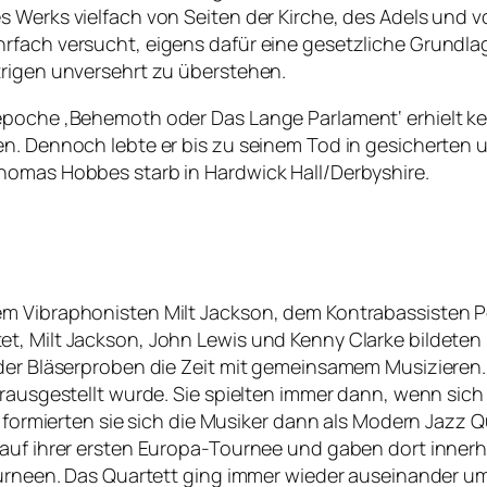
s Werks vielfach von Seiten der Kirche, des Adels und 
rfach versucht, eigens dafür eine gesetzliche Grundlag
trigen unversehrt zu überstehen.
epoche ‚Behemoth oder Das Lange Parlament‘ erhielt ke
en. Dennoch lebte er bis zu seinem Tod in gesicherten 
homas Hobbes starb in Hardwick Hall/Derbyshire.
em Vibraphonisten Milt Jackson, dem Kontrabassisten
t, Milt Jackson, John Lewis und Kenny Clarke bildeten
der Bläserproben die Zeit mit gemeinsamem Musizieren. 
herausgestellt wurde. Sie spielten immer dann, wenn si
2 formierten sie sich die Musiker dann als Modern Jazz Qu
auf ihrer ersten Europa-Tournee und gaben dort innerhal
ourneen. Das Quartett ging immer wieder auseinander um 