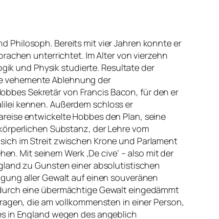
 Philosoph. Bereits mit vier Jahren konnte er
rachen unterrichtet. Im Alter von vierzehn
ogik und Physik studierte. Resultate der
ie vehemente Ablehnung der
 Hobbes Sekretär von Francis Bacon, für den er
Galilei kennen. Außerdem schloss er
areise entwickelte Hobbes den Plan, seine
 körperlichen Substanz, der Lehre vom
sich im Streit zwischen Krone und Parlament
hen. Mit seinem Werk ‚De cive‘ – also mit der
ngland zu Gunsten einer absolutistischen
ragung aller Gewalt auf einen souveränen
e durch eine übermächtige Gewalt eingedämmt
tragen, die am vollkommensten in einer Person,
bes in England wegen des angeblich