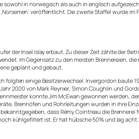
 sowohl in norwegisch als auch in englisch aufgezeichn
‚Norsemen‘ veröffentlicht. Die zweite Staffel wurde im 
r der Insel Islay erbaut. Zu dieser Zeit zählte der Betr
wendet. Im Gegensatz zu den meisten Brennereien, di
lerie geplant und gebaut.
h folgten einige Besitzerwechsel. Invergordon baute 19
 im Jahr 2000 von Mark Reynier, Simon Coughlin und Gor
 Brennmeister konnte Jim McEwan gewonnen werden, der 
eräte, Brennöfen und Rohrleitungen wurden in ihre Einz
ekanntgegeben, dass Rémy Cointreau die Brennerei fü
noch kühlgefiltert ist. Er hat hübsche 50% und lag acht