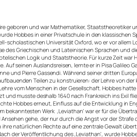
e geboren und war Mathematiker, Staatstheoretiker und
urde Hobbes in einer Privatschule in den klassischen Sp
ll-scholastischen Universität Oxford, wo er vor allem L
se des Griechischen und Lateinischen Sprachen und d
stotelischen Logik und Staatstheorie. Für kurze Zeit war
e. Auf seinen Auslandsreisen, lernte er in Pisa Galileo 
ne und Pierre Gassendi. Während seiner dritten Europ
aufbauenden Teilen zu konstruieren: der Lehre von der
Lehre vom Menschen in der Gesellschaft. Hobbes hatte 
zt und musste deshalb 1640 nach Frankreich ins Exil flie
chte Hobbes erneut, Einfluss auf die Entwicklung in E
nem bekanntesten Werk
‚Leviathan‘ war er für die Übert
 Ansehen gehe, der nur durch die Angst vor der Straf
 ihre natürlichen Rechte auf eine zentrale Gewalt über
Nach der Veröffentlichung des ‚Leviathan‘, wurde Hob