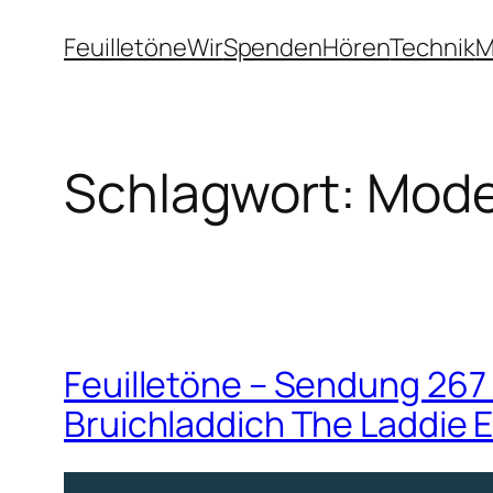
Zum
Feuilletöne
Wir
Spenden
Hören
Technik
M
Inhalt
springen
Schlagwort:
Mode
Feuilletöne – Sendung 26
Bruichladdich The Laddie E