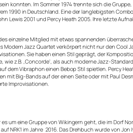
sein konnten. Im Sommer 1974 trennte sich die Gruppe, 
em 1990 in Deutschland. Eine der langlebigsten Combo
ohn Lewis 2001 und Percy Heath 2005. Ihre letzte Aufna
edes einzelne Mitglied mit etwas spannenden überrasche
s Modern Jazz Quartet verkörpert nicht nur den Cool 
ationen. Sie haben einen Stil geprägt, der Komposition
, wie z.B. ‚Concorde‘, als auch moderne Jazz-Standards
 auf dem Vibraphon einen Bebop Stil spietlen. Percy He
ten mit Big-Bands auf der einen Seite oder mit Paul Des
rte Improvisationen.
 es um eine Gruppe von Wikingern geht, die im Dorf Nor
 auf NRK1 im Jahre
2016. Das Drehbuch wurde von Jon I