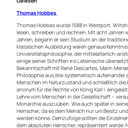
Gelesen
Thomas Hobbes
Thomas Hobbes wurde 1588 in Westport, Wiltshir
lesen, schreiben und rechnen. Mit acht Jahren w
Jahren, begann er sein Studium an der traditione
klassischen Ausbildung waren genaue Kenntnis
Universitätsphilosophie, der mittelalterlich-ari
einige seiner Schriften ins Lateinische übersetzt
Bekanntschaft mit René Descartes, Marin Mersen
Philosophie aus drei systematisch aufeinander 
Menschen im Naturzustand und schließlich die 
anonym für die Rechte von König Karl I. eingeset
Lehre vom Menschen in der Gesellschaft – versu
Monarchie auszuüben. Wie auch später in sei
Herrscher, da es dem Mensch nur um Besitz und
werden könne. Demzufolge sollten die Einzelnen
dem absoluten Herrscher, repräsentiert werde. 