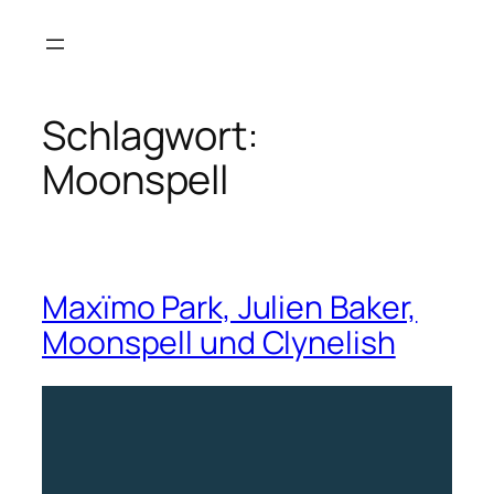
Zum
Inhalt
springen
Schlagwort:
Moonspell
Maxïmo Park, Julien Baker,
Moonspell und Clynelish