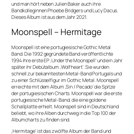
und man hört neben Julien Baker auch ihre
Bandkolleginnen Phoebe Bridgers und Lucy Dacus.
Dieses Album ist aus dem Jahr 2021.
Moonspell – Hermitage
Moonspell ist eine portugiesische Gothic Metal
Band. Die 1992 gegründete Band veröffentlichte
1994 ihre erste EP ‚Under the Moonspell‘ und ein Jahr
später ihr Debütalbum ‚Wolfheart‘. Sie wurden
schnell zur bekanntesten Metal-Band Portugals und
zu einer Schlüsselfigur im Gothic Metal. Moonspell
erreichte mit dem Album ‚Sin / Pecado‘ die Spitze
der portugiesischen Charts. Moonspell war die erste
portugiesische Metal-Band, die eine goldene
Schallplatte erhielt. Moonspell sind in Deutschland
beliebt, wo ihre Alben durchweg in die Top 100 der
Albumcharts zu finden sind.
‚Hermitage‘ ist das zwölfte Album der Band und