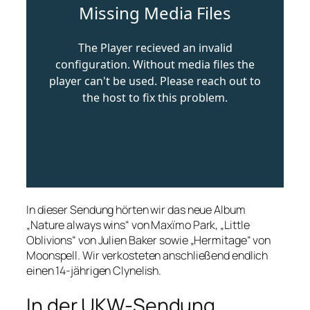
In dieser Sendung hörten wir das neue Album
„Nature always wins“ von Maxïmo Park, „Little
Oblivions“ von Julien Baker sowie „Hermitage“ von
Moonspell. Wir verkosteten anschließend endlich
einen 14-jährigen Clynelish.
In der UKW-Sendung