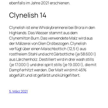
ebenfalls im Jahre 2021 erschienen.
Clynelish 14
Clynelish ist eine Whiskybrennerei bei Brora in den
Highlands. Das Wasser stammt aus dem
Clynemilton Burn. Das verwendete Malz wird aus
der Mälzerei von Glen Ord bezogen. Clynelish
verfügt über einen Maischbottich (12,5 t) aus
rostfreiem Stahl und acht Gärbottiche (je 58.600 l)
aus Lärchenholz. Destilliert wird in drei wash stills
(je 17.000 l) und drei spirit stills (je 19.000 l), die mit
Dampf erhitzt werden. Der Malt wird mit 46%
abgefüllt und ist gefärbt und kühlgefiltert.
5. März 2021