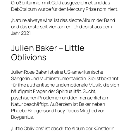
Großbritannien mit Gold ausgezeichnet und das
Debütalbum wurde für den Mercury Prize nominiert.
‚Nature always wins‘ ist das siebte Album der Band
und das erste seit vier Jahren. Und es ist aus dem
Jahr 2021.
Julien Baker – Little
Oblivions
Julien Rose Baker ist eine US-amerikanische
Sängerin und Multiinstrumentalistin. Sie ist bekannt
für ihre authentische und emotionale Musik, die sich
häufig mit Fragen der Spiritualität, Sucht,
psychischen Problemen und der menschlichen
Natur beschäftigt. Außerdem ist Baker neben
Phoebe Bridgers und Lucy Dacus Mitglied von
Boygenius.
‚Little Oblivions‘ ist das dritte Album der Künstlerin