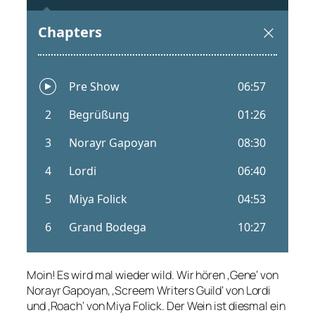
Moin! Es wird mal wieder wild. Wir hören ‚Gene‘ von
Norayr Gapoyan, ‚Screem Writers Guild‘ von Lordi
und ‚Roach‘ von Miya Folick. Der Wein ist diesmal ein