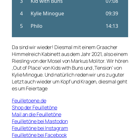
Da sind wir wieder! Diesmal mit einem Graacher
Himmelreich Kabinett aus dem Jahr 2021, also einem
Riesling von der Mosel von Markus Molitor. Wir hören
‚Out of Place‘ von Kids with Buns und ‚Tension‘ von
Kylie Minogue. Und natürlich reden wir uns zu guter
Letzt auch wieder um Kopf und Kragen, diesmal geht
es um Feiertage
Feuilletoene.de
Shop der Feuilletöne
Mail an die Feuilletöne
Feuilletöne bei Mastodon
Feuilletöne bei Instagram
Feuilletöne bei Facebook