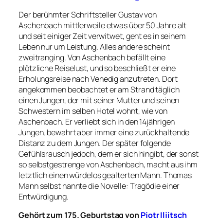
Der berühmter Schriftsteller Gustav von
Aschenbach mittlerweile etwas über 50 Jahre alt
und seit einiger Zeit verwitwet, geht es in seinem
Leben nur um Leistung. Alles andere scheint
zweitranging. Von Aschenbach befällt eine
plötzliche Reiselust, und so beschließt er eine
Erholungsreise nach Venedig anzutreten. Dort
angekommen beobachtet er am Strand täglich
einen Jungen, der mit seiner Mutter und seinen
Schwestern im selben Hotel wohnt, wie von
Aschenbach. Er verliebt sich in den 14jährigen
Jungen, bewahrt aber immer eine zurückhaltende
Distanz zu dem Jungen. Der später folgende
Gefühlsrausch jedoch, dem er sich hingibt, der sonst
so selbstgestrenge von Aschenbach, macht aus ihm
letztlich einen würdelos gealterten Mann. Thomas
Mann selbst nannte die Novelle: Tragödie einer
Entwürdigung.
Gehört zum 175. Geburtstag von
Pjotr Iljitsch