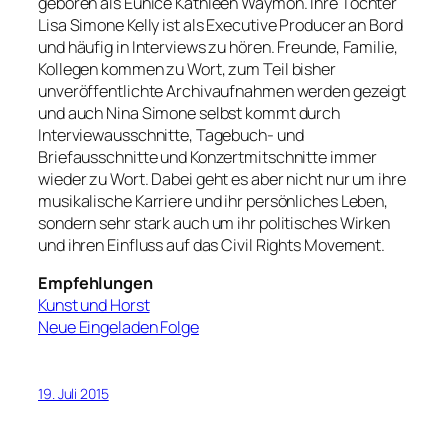
geboren als Eunice Kathleen Waymon. Ihre Tochter
Lisa Simone Kelly ist als Executive Producer an Bord
und häufig in Interviews zu hören. Freunde, Familie,
Kollegen kommen zu Wort, zum Teil bisher
unveröffentlichte Archivaufnahmen werden gezeigt
und auch Nina Simone selbst kommt durch
Interviewausschnitte, Tagebuch- und
Briefausschnitte und Konzertmitschnitte immer
wieder zu Wort. Dabei geht es aber nicht nur um ihre
musikalische Karriere und ihr persönliches Leben,
sondern sehr stark auch um ihr politisches Wirken
und ihren Einfluss auf das Civil Rights Movement.
Empfehlungen
Kunst und Horst
Neue Eingeladen Folge
19. Juli 2015