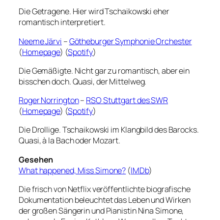
Die Getragene. Hier wird Tschaikowski eher
romantisch interpretiert.
Neeme Järvi
–
Götheburger Symphonie Orchester
(
Homepage
) (
Spotify
)
Die Gemäßigte. Nicht gar zu romantisch, aber ein
bisschen doch. Quasi, der Mittelweg.
Roger Norrington
–
RSO Stuttgart des SWR
(
Homepage
) (
Spotify
)
Die Drollige. Tschaikowski im Klangbild des Barocks.
Quasi, à la Bach oder Mozart.
Gesehen
What happened, Miss Simone?
(
IMDb
)
Die frisch von Netflix veröffentlichte biografische
Dokumentation beleuchtet das Leben und Wirken
der großen Sängerin und Pianistin Nina Simone,