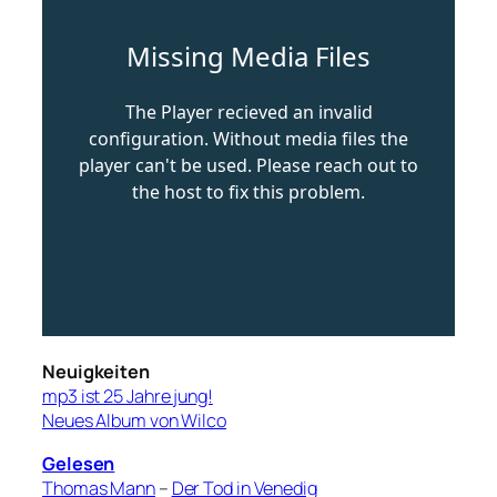
Neuigkeiten
mp3 ist 25 Jahre jung!
Neues Album von Wilco
Gelesen
Thomas Mann
–
Der Tod in Venedig