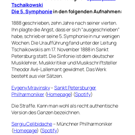
Tschaikowski
Die 5. Symphonie
in den folgenden Aufnahmen:
1888 geschrieben, zehn Jahre nach seiner vierten.
Ihn plagte die Angst, dass er sich “ausgeschrieben”
habe, schrieb er seine 5. Symphonie in nur wenigen
Wochen. Die Uraufführung fand unter der Leitung
Tschaikowskis am 17. November 1888 in Sankt
Petersburg statt. Die Sinfonie ist dem deutscher
Musiklehrer, Musikkritiker und Musikschriftsteller
Theodor Avé-Lallemant gewidmet. Das Werk
besteht aus vier Sätzen.
Evgeny Mravinsky
–
Sankt Petersburger
Philharmoniker
(
Homepage
) (
Spotify
)
Die Straffe. Kann man wohl als recht authentische
Version des Ganzen bezeichnen.
Sergiu Celibidache
– Münchner Philharmoniker
(
Homepage
) (
Spotify
)