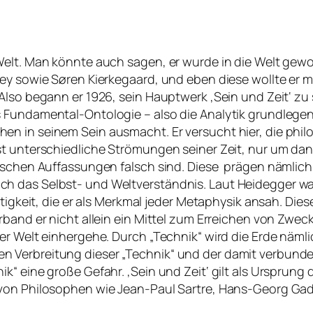
elt. Man könnte auch sagen, er wurde in die Welt geworfe
ey sowie Søren Kierkegaard, und eben diese wollte er mi
Also begann er 1926, sein Hauptwerk ‚Sein und Zeit‘ zu
s Fundamental-Ontologie – also die Analytik grundlege
n in seinem Sein ausmacht. Er versucht hier, die phil
st unterschiedliche Strömungen seiner Zeit, nur um da
hischen Auffassungen falsch sind. Diese prägen nämlich
h das Selbst- und Weltverständnis. Laut Heidegger wa
tigkeit, die er als Merkmal jeder Metaphysik ansah. Dies
band er nicht allein ein Mittel zum Erreichen von Zwec
der Welt einhergehe. Durch „Technik“ wird die Erde näm
n Verbreitung dieser „Technik“ und der damit verbund
k“ eine große Gefahr. ‚Sein und Zeit‘ gilt als Ursprun
 von Philosophen wie Jean-Paul Sartre, Hans-Georg Gad