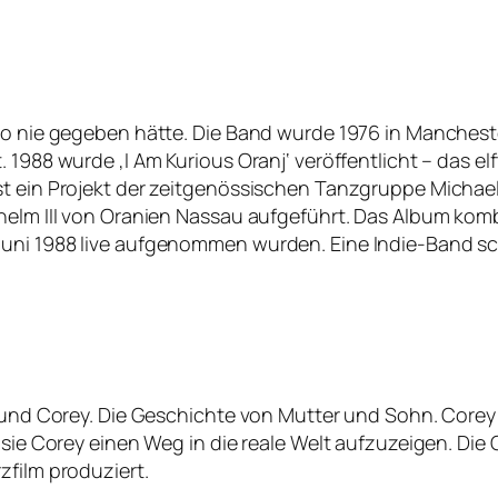
so nie gegeben hätte. Die Band wurde 1976 in Mancheste
 1988 wurde ‚I Am Kurious Oranj‘ veröffentlicht – das el
ist ein Projekt der zeitgenössischen Tanzgruppe Micha
lhelm III von Oranien Nassau aufgeführt. Das Album ko
ni 1988 live aufgenommen wurden. Eine Indie-Band schre
 und Corey. Die Geschichte von Mutter und Sohn. Corey is
t sie Corey einen Weg in die reale Welt aufzuzeigen. Di
zfilm produziert.