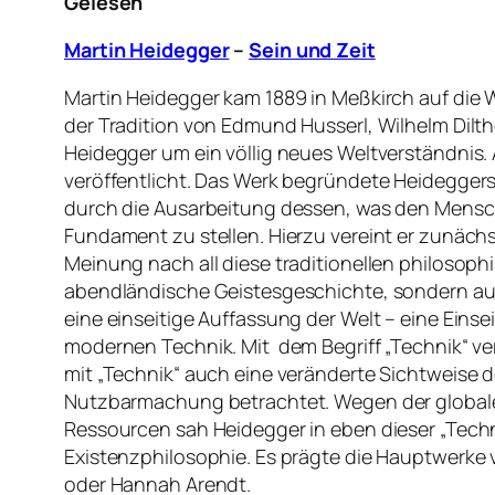
Gelesen
Martin Heidegger
–
Sein und Zeit
Martin Heidegger kam 1889 in Meßkirch auf die W
der Tradition von Edmund Husserl, Wilhelm Dilth
Heidegger um ein völlig neues Weltverständnis. 
veröffentlicht. Das Werk begründete Heidegger
durch die Ausarbeitung dessen, was den Mensche
Fundament zu stellen. Hierzu vereint er zunäch
Meinung nach all diese traditionellen philosop
abendländische Geistesgeschichte, sondern auc
eine einseitige Auffassung der Welt – eine Einsei
modernen Technik. Mit dem Begriff „Technik“ ver
mit „Technik“ auch eine veränderte Sichtweise 
Nutzbarmachung betrachtet. Wegen der globale
Ressourcen sah Heidegger in eben dieser „Techni
Existenzphilosophie. Es prägte die Hauptwerke
oder Hannah Arendt.