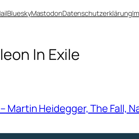
ail
Bluesky
Mastodon
Datenschutzerklärung
I
eon In Exile
– Martin Heidegger, The Fall, N