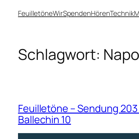
Zum
Feuilletöne
Wir
Spenden
Hören
Technik
M
Inhalt
springen
Schlagwort:
Napol
Feuilletöne – Sendung 203 
Ballechin 10