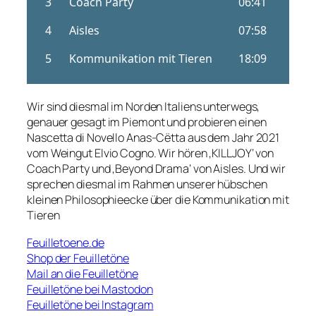
Wir sind diesmal im Norden Italiens unterwegs,
genauer gesagt im Piemont und probieren einen
Nascetta di Novello Anas-Cëtta aus dem Jahr 2021
vom Weingut Elvio Cogno. Wir hören ‚KILLJOY‘ von
Coach Party und ‚Beyond Drama‘ von Aisles. Und wir
sprechen diesmal im Rahmen unserer hübschen
kleinen Philosophieecke über die Kommunikation mit
Tieren
Feuilletoene.de
Shop der Feuilletöne
Mail an die Feuilletöne
Feuilletöne bei Mastodon
Feuilletöne bei Instagram